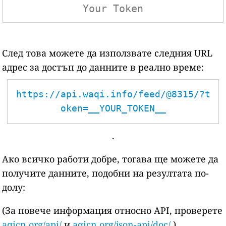
След това можете да използвате следния URL
адрес за достъп до данните в реално време:
https://api.waqi.info/feed/@8315/?t
oken=__YOUR_TOKEN__
.
Ако всичко работи добре, тогава ще можете да
получите данните, подобни на резултата по-
долу:
(За повече информация относно API, проверете
aqicn.org/api/
и
aqicn.org/json-api/doc/
)