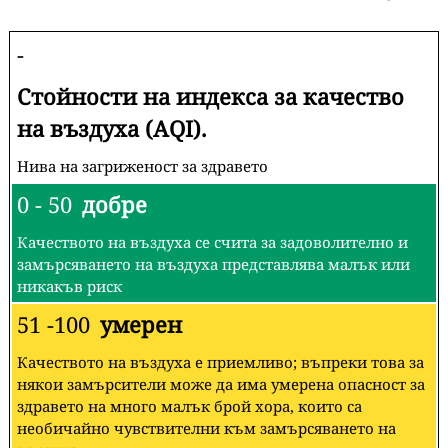
-
Стойности на индекса за качество
на въздуха (AQI).
Нива на загриженост за здравето
0 - 50
добре
Качеството на въздуха се счита за задоволително и
замърсяването на въздуха представлява малък или
никакъв риск
51 -100
умерен
Качеството на въздуха е приемливо; въпреки това за
някои замърсители може да има умерена опасност за
здравето на много малък брой хора, които са
необичайно чувствителни към замърсяването на