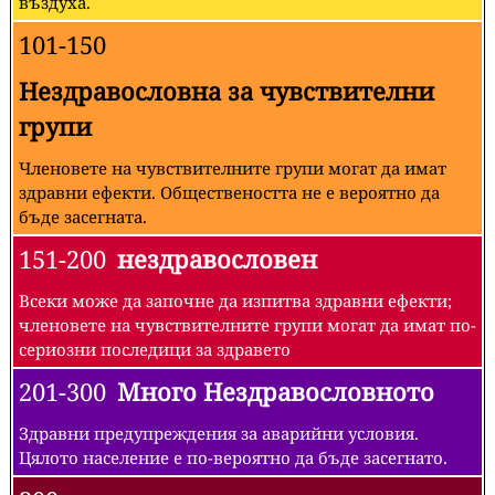
въздуха.
101-150
Нездравословна за чувствителни
групи
Членовете на чувствителните групи могат да имат
здравни ефекти. Обществеността не е вероятно да
бъде засегната.
151-200
нездравословен
Всеки може да започне да изпитва здравни ефекти;
членовете на чувствителните групи могат да имат по-
сериозни последици за здравето
201-300
Много Нездравословното
Здравни предупреждения за аварийни условия.
Цялото население е по-вероятно да бъде засегнато.