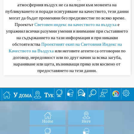
атмосферния въздух не са валидни към момента на
публикуването и поради осигуряване на качеството, тези данни
могат да бъдат променяни без предизвестие по всяко време.
Проектът
Световен индекс на качеството на въздуха
е
упражнил всички разумни умения и внимание при съставянето
на съдържанието на тази информация и при никакви
обстоятелства
Проектният екип на Световния Индекс на
Качеството на Въздуха
или неговите агенти са отговорни по
договор, нередовност или по друг начин за всяка загуба,
нараняване или щета, възникващи пряко или косвено от
предоставянето на тези данни.
У дома
Тук
Home
Here