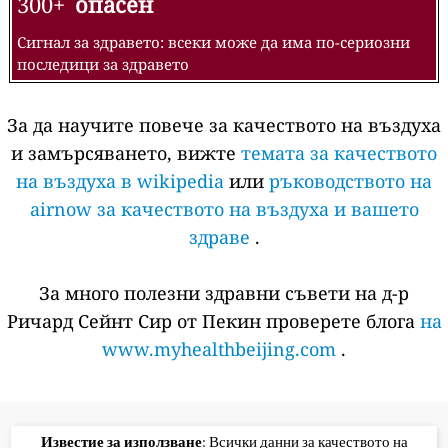
300+
опасен
Сигнал за здравето: всеки може да има по-сериозни
последици за здравето
За да научите повече за качеството на въздуха
и замърсяването, вижте
темата за качеството
на въздуха в wikipedia
или
ръководството на
airnow за качеството на въздуха и вашето
здраве
.
За много полезни здравни съвети на д-р
Ричард Сейнт Сир от Пекин проверете блога
на
www.myhealthbeijing.com
.
Известие за използване
: Всички данни за качеството на