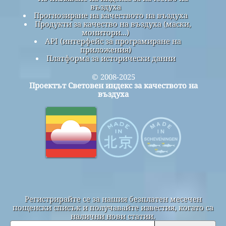
въздуха
Прогнозиране на качеството на въздуха
Продукти за качество на въздуха (маски,
монитори...)
API (интерфейс за програмиране на
приложения)
Платформа за исторически данни
© 2008-2025
Проектът Световен индекс за качеството на
въздуха
Регистрирайте се за нашия безплатен месечен
пощенски списък и получавайте известия, когато са
налични нови статии.