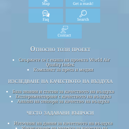
Map
Get a mask!
Faq
Search
Contact
Относно този проект
Свържете се с екипа на проекта World Air
Quality Index
Комплект за преса и медии
изследване на качеството на въздуха
База знания и статии за качеството на въздуха
Експериментиране с качеството на въздуха
Анализ на сензори за качество на въздуха
често задавани въпроси
Източник на данни за качеството на въздуха
Изчисляване на индекса за качество на