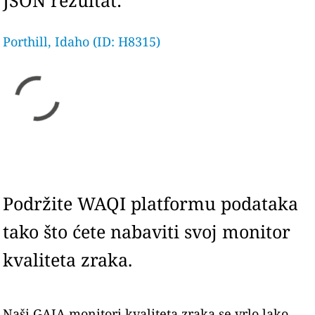
JSON rezultat:
Porthill, Idaho (ID: H8315)
Podržite WAQI platformu podataka
tako što ćete nabaviti svoj monitor
kvaliteta zraka.
Naši GAIA monitori kvaliteta zraka se vrlo lako