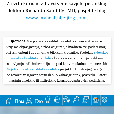
Za vrlo korisne zdravstvene savjete pekinškog
doktora Richarda Saint Cyr MD, posjetite blog
www.myhealthbeijing.com
.
Upotreba
: Svi podaci o kvalitetu vazduha su neverifikovani u
vrijeme objavljivanja, a zbog osiguranja kvaliteta ovi podaci mogu
biti izmjenjeni i dopunjeni u bilo kom trenutku. Projekat
Svjetskog
indeksa kvaliteta vazduha
obratio je veliku pažnju prilikom
sastavljanja ovih informacija i ni pod kakvim okolnostima neće biti
Svjetski indeks kvaliteta vazduha
projektni tim ili njegovi agenti
odgovorni za ugovor, štetu ili bilo kakav gubitak, povredu ili štetu
nastalu direktno ili indirektno iz snabdevanja ovim podacima.
Dom
Evo