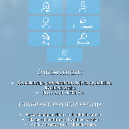
Home
Here
Map
Get a mask!
Faq
Search
Contact
O ovom projektu
Kontaktirajte projektni tim Svjetskog indeksa
kvalitete zraka
Press And Media Kit
istraživanje kvaliteta vazduha
Baza znanja i članci o kvaliteti zraka
Eksperimentiranje kvalitete zraka
Analiza senzora kvaliteta zraka