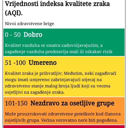
Vrijednosti indeksa kvalitete zraka
(AQI).
Nivoi zdravstvene brige
0 - 50
Dobro
Kvalitet vazduha se smatra zadovoljavajućim, a
zagađenje vazduha predstavlja mali ili nikakav rizik
51 -100
Umereno
Kvalitet zraka je prihvatljiv; Međutim, neki zagađivači
mogu imati umjereno zabrinjavajući utjecaj na
zdravstveno stanje malog broja ljudi koji su veoma
osjetljivi na zagađenje zraka.
101-150
Nezdravo za osetljive grupe
Može prouzrokovati zdravstvene poteškoće kod članova
osjetljivih grupa. Većina verovatno neće biti pogođena.