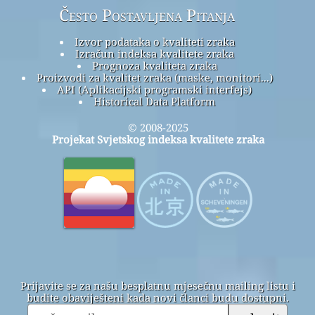
Često Postavljena Pitanja
Izvor podataka o kvaliteti zraka
Izračun indeksa kvalitete zraka
Prognoza kvaliteta zraka
Proizvodi za kvalitet zraka (maske, monitori...)
API (Aplikacijski programski interfejs)
Historical Data Platform
© 2008-2025
Projekat Svjetskog indeksa kvalitete zraka
Prijavite se za našu besplatnu mjesečnu mailing listu i
budite obaviješteni kada novi članci budu dostupni.