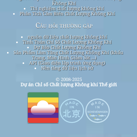
Không Khí
Thí nghiệm chất lượng không khí
Phân Tích Cảm Biến Chất Lượng Không Khí
Câu hỏi thường gặp
nguồn dữ liệu chất lượng không khí
Tính Toán Chỉ Số Chất Lượng Không Khí
Dự Báo Chất Lượng Không Khí
Sản Phẩm Làm Tăng Chất Lượng Không Khí (khẩu
Trang, Màn Hình Giám Sát ...)
API (Giao diện lập trình ứng dụng)
Nền tảng dữ liệu lịch sử
© 2008-2025
Dự án Chỉ số Chất lượng Không khí Thế giới