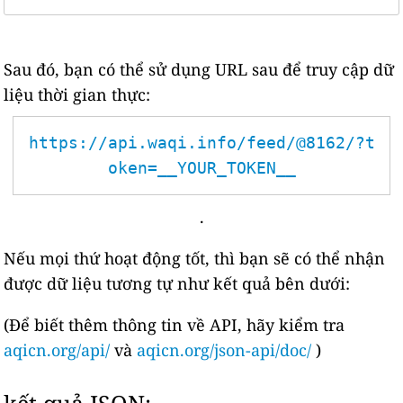
Sau đó, bạn có thể sử dụng URL sau để truy cập dữ
liệu thời gian thực:
https://api.waqi.info/feed/@8162/?t
oken=__YOUR_TOKEN__
.
Nếu mọi thứ hoạt động tốt, thì bạn sẽ có thể nhận
được dữ liệu tương tự như kết quả bên dưới:
(Để biết thêm thông tin về API, hãy kiểm tra
aqicn.org/api/
và
aqicn.org/json-api/doc/
)