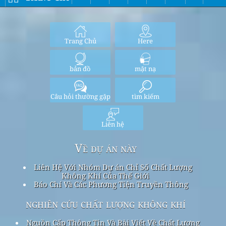
Trang Chủ
Here
bản đồ
mặt nạ
Câu hỏi thường gặp
tìm kiếm
Liên hệ
Về dự án này
Liên Hệ Với Nhóm Dự án Chỉ Số Chất Lượng
Không Khí Của Thế Giới
Báo Chí Và Các Phương Tiện Truyền Thông
nghiên cứu chất lượng không khí
Nguồn Cấp Thông Tin Và Bài Viết Về Chất Lượng