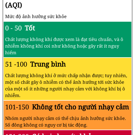
(AQI)
Mức độ ảnh hưởng sức khỏe
0 - 50
Tốt
Chất lượng không khí được xem là đạt tiêu chuẩn, và ô
nhiễm không khí coi như không hoặc gây rất ít nguy
hiểm
51 -100
Trung bình
Chất lượng không khí ở mức chấp nhận được; tuy nhiên,
một số chất gây ô nhiễm có thể ảnh hưởng tới sức khỏe
của một số ít những người nhạy cảm với không khí bị ô
nhiễm.
101-150
Không tốt cho người nhạy cảm
Nhóm người nhạy cảm có thể chịu ảnh hưởng sức khỏe.
Số đông không có nguy cơ bị tác động.