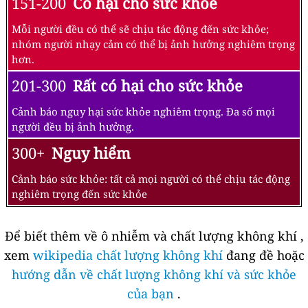
151-200
Có hại cho sức khỏe
Mỗi người đều có thể sẽ chịu tác động đến sức khỏe;
nhóm người nhạy cảm có thể bị ảnh hưởng nghiêm trọng
hơn.
201-300
Rất có hại cho sức khỏe
Cảnh báo nguy hại sức khỏe nghiêm trọng. Đa số mọi
người đều bị ảnh hưởng.
300+
Nguy hiểm
Cảnh báo sức khỏe: tất cả mọi người có thể chịu tác động
nghiêm trọng đến sức khỏe
Để biết thêm về ô nhiễm và chất lượng không khí ,
xem
wikipedia chất lượng không khí
đang đề hoặc
hướng dẫn về chất lượng không khí và sức khỏe
của bạn
.