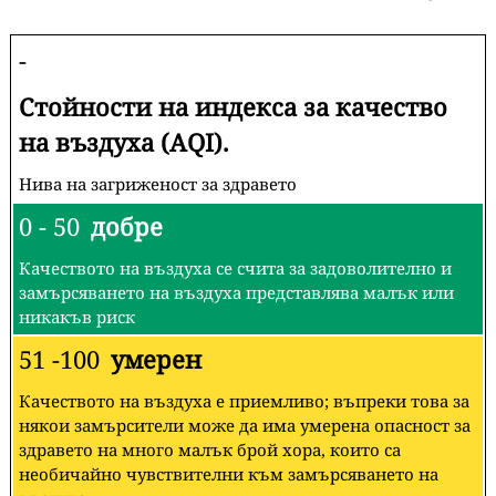
-
Стойности на индекса за качество
на въздуха (AQI).
Нива на загриженост за здравето
0 - 50
добре
Качеството на въздуха се счита за задоволително и
замърсяването на въздуха представлява малък или
никакъв риск
51 -100
умерен
Качеството на въздуха е приемливо; въпреки това за
някои замърсители може да има умерена опасност за
здравето на много малък брой хора, които са
необичайно чувствителни към замърсяването на