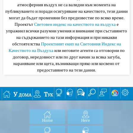
атмосферния въздух не са валидни към момента на
публикуването и поради осигуряване на качеството, тези данни
могат да бъдат променяни без предизвестие по всяко време.
Проектът
Световен индекс на качеството на въздуха
е
упражнил всички разумни умения и внимание при съставянето
на съдържанието на тази информация и при никакви
обстоятелства
Проектният екип на Световния Индекс на
Качеството на Въздуха
или неговите агенти са отговорни по
договор, нередовност или по друг начин за всяка загуба,
нараняване или щета, възникващи пряко или косвено от
предоставянето на тези данни.
У дома
Тук
Home
Here