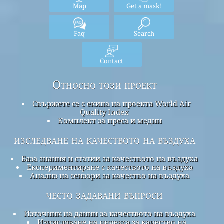
Map
Get a mask!
Faq
Search
Contact
Относно този проект
Свържете се с екипа на проекта World Air
Quality Index
Комплект за преса и медии
изследване на качеството на въздуха
База знания и статии за качеството на въздуха
Експериментиране с качеството на въздуха
Анализ на сензори за качество на въздуха
често задавани въпроси
Източник на данни за качеството на въздуха
Изчисляване на индекса за качество на