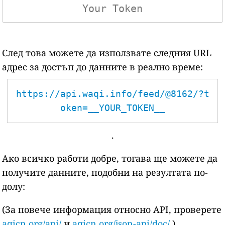
След това можете да използвате следния URL
адрес за достъп до данните в реално време:
https://api.waqi.info/feed/@8162/?t
oken=__YOUR_TOKEN__
.
Ако всичко работи добре, тогава ще можете да
получите данните, подобни на резултата по-
долу:
(За повече информация относно API, проверете
aqicn.org/api/
и
aqicn.org/json-api/doc/
)