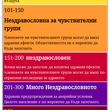
въздуха.
101-150
Нездравословна за чувствителни
групи
Членовете на чувствителните групи могат да имат
здравни ефекти. Обществеността не е вероятно да
бъде засегната.
151-200
нездравословен
Всеки може да започне да изпитва здравни ефекти;
членовете на чувствителните групи могат да имат по-
сериозни последици за здравето
201-300
Много Нездравословното
Здравни предупреждения за аварийни условия.
Цялото население е по-вероятно да бъде засегнато.