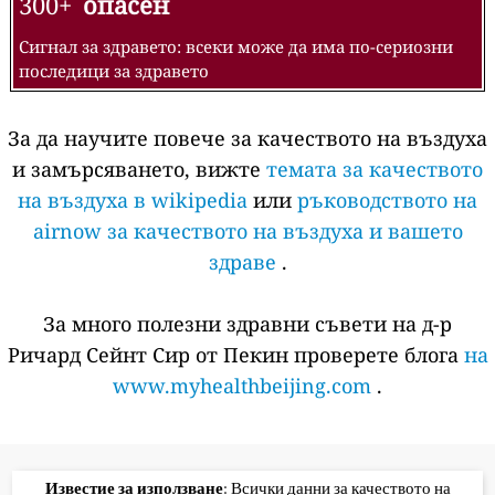
300+
опасен
Сигнал за здравето: всеки може да има по-сериозни
последици за здравето
За да научите повече за качеството на въздуха
и замърсяването, вижте
темата за качеството
на въздуха в wikipedia
или
ръководството на
airnow за качеството на въздуха и вашето
здраве
.
За много полезни здравни съвети на д-р
Ричард Сейнт Сир от Пекин проверете блога
на
www.myhealthbeijing.com
.
Известие за използване
: Всички данни за качеството на