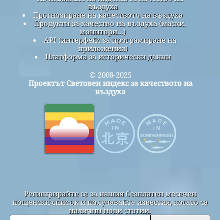
въздуха
Прогнозиране на качеството на въздуха
Продукти за качество на въздуха (маски,
монитори...)
API (интерфейс за програмиране на
приложения)
Платформа за исторически данни
© 2008-2025
Проектът Световен индекс за качеството на
въздуха
Регистрирайте се за нашия безплатен месечен
пощенски списък и получавайте известия, когато са
налични нови статии.