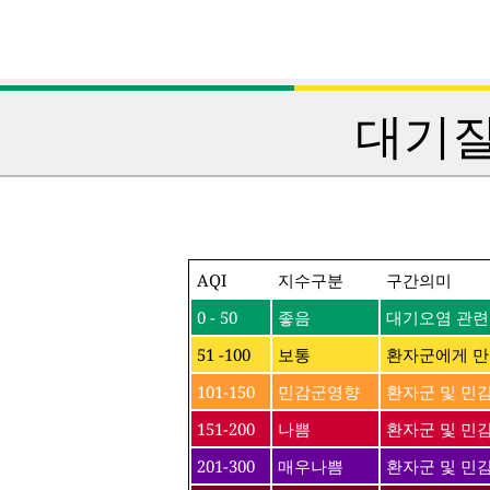
대기질
AQI
지수구분
구간의미
0 - 50
좋음
대기오염 관련
51 -100
보통
환자군에게 만
101-150
민감군영향
환자군 및 민
151-200
나쁨
환자군 및 민감
201-300
매우나쁨
환자군 및 민