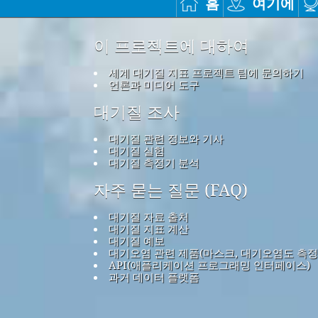
홈
여기에
이 프로젝트에 대하여
세계 대기질 지표 프로젝트 팀에 문의하기
언론과 미디어 도구
대기질 조사
대기질 관련 정보와 기사
대기질 실험
대기질 측정기 분석
자주 묻는 질문 (FAQ)
대기질 자료 출처
대기질 지표 계산
대기질 예보
대기오염 관련 제품(마스크, 대기오염도 측정
API(애플리케이션 프로그래밍 인터페이스)
과거 데이터 플랫폼