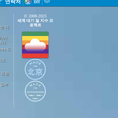
연락처
diy
© 2008-2025
세계 대기 질 지수 프
로젝트
하는 데
이터가
니다.
mes 도
지도
 포함
중 일부