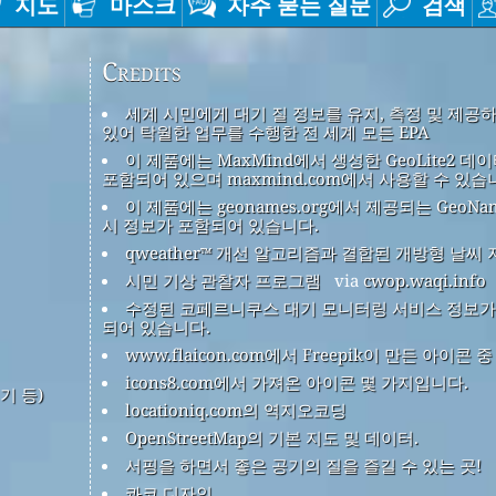
지도
마스크
자주 묻는 질문
검색
Credits
세계 시민에게 대기 질 정보를 유지, 측정 및 제공
있어 탁월한 업무를 수행한 전 세계 모든 EPA
이 제품에는 MaxMind에서 생성한 GeoLite2 데
포함되어 있으며 maxmind.com에서 사용할 수 있습
이 제품에는 geonames.org에서 제공되는 GeoNa
시 정보가 포함되어 있습니다.
qweather™ 개선 알고리즘과 결합된 개방형 날씨 
시민 기상 관찰자 프로그램
via
cwop.waqi.info
수정된 코페르니쿠스 대기 모니터링 서비스 정보가
되어 있습니다.
www.flaicon.com에서 Freepik이 만든 아이콘 
icons8.com에서 가져온 아이콘 몇 가지입니다.
기 등)
locationiq.com의 역지오코딩
OpenStreetMap의 기본 지도 및 데이터.
서핑을 하면서 좋은 공기의 질을 즐길 수 있는 곳!
콰코 디자인