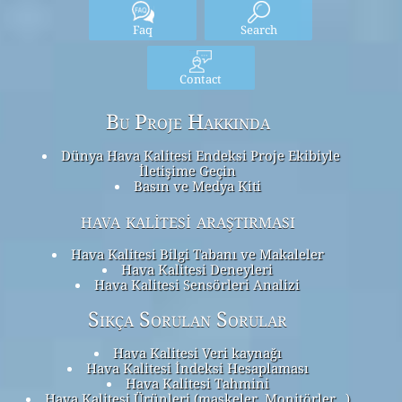
Faq
Search
Contact
Bu Proje Hakkında
Dünya Hava Kalitesi Endeksi Proje Ekibiyle
İletişime Geçin
Basın ve Medya Kiti
hava kalitesi araştırması
Hava Kalitesi Bilgi Tabanı ve Makaleler
Hava Kalitesi Deneyleri
Hava Kalitesi Sensörleri Analizi
Sıkça Sorulan Sorular
Hava Kalitesi Veri kaynağı
Hava Kalitesi İndeksi Hesaplaması
Hava Kalitesi Tahmini
Hava Kalitesi Ürünleri (maskeler, Monitörler…)