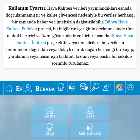
Kullanım Uyarısı
: Hava Kalitesi verileri yayınlandıkları esnada
doğrulanmamıştır ve kalite güvencesi nedeniyle bu veriler herhangi
bir zamanda haber verilmeksizin değiştirilebilir.
Dünya Hava
Kalitesi Endeksi
projesi, bu bilgilerin içeriğinin derlenmesinde tüm
makul beceriyi ve özeni göstermiştir ve hiçbir koşulda
Dünya Hava
Kalitesi İndeksi
proje ekibi veya temsilcileri, bu verilerin
temininden doğrudan veya dolaylı olarak doğan herhangi bir kayıp,
yaralanma veya hasar için taahhüt, tazmin veya başka bir şekilde
sorumlu tutulamaz.
Ev
Burada
Home
Here
Map
Get a mask!