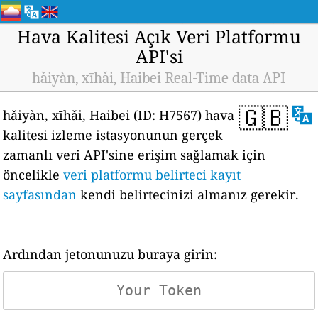
Hava Kalitesi Açık Veri Platformu
API'si
hǎiyàn, xīhǎi, Haibei Real-Time data API
🇬🇧
hǎiyàn, xīhǎi, Haibei (ID: H7567) hava
kalitesi izleme istasyonunun gerçek
zamanlı veri API'sine erişim sağlamak için
öncelikle
veri platformu belirteci kayıt
sayfasından
kendi belirtecinizi almanız gerekir.
Ardından jetonunuzu buraya girin: