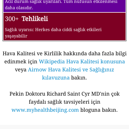
Acil durum sağlık uyarıları. Tüm nüfusun etkilenmesi
daha olasıdır.
300+
Tehlikeli
Sağlık uyarısı: Herkes daha ciddi sağlık etkileri
yaşayabilir
Hava Kalitesi ve Kirlilik hakkında daha fazla bilgi
edinmek için
Wikipedia Hava Kalitesi konusuna
veya
Airnow Hava Kalitesi ve Sağlığınız
kılavuzuna
bakın.
Pekin Doktoru Richard Saint Cyr MD'nin çok
faydalı sağlık tavsiyeleri için
www.myhealthbeijing.com
bloguna bakın.