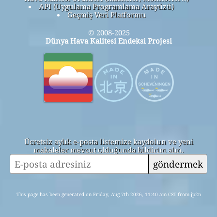
API (Uygulama Programlama Arayüzü)
Geçmiş Veri Platformu
© 2008-2025
Dünya Hava Kalitesi Endeksi Projesi
Ücretsiz aylık e-posta listemize kaydolun ve yeni
makaleler mevcut olduğunda bildirim alın.
göndermek
This page has been generated on Friday, Aug 7th 2026, 11:40 am CST from jp2n