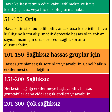
Hava kalitesi tatmin edici kabul edilmekte ve hava
kirliliği çok az veya hiç risk oluşturmamakta.
51 -100
Orta
Hava kalitesi kabul edilebilir; ancak bazı kirleticiler hava
kirliliğine karşı alışılmadık derecede hassas olan çok az
sayıda insan için orta derecede sağlık sorunu
oluşturabilir.
101-150
Sağlıksız hassas gruplar için
Hassas gruplar sağlık sorunları yaşayabilir. Genel halkın
etkilenmesi olası değildir.
151-200
Sağlıksız
Herkesin sağlığı etkilenmeye başlayabilir; hassas
gruptakiler daha ciddi sağlık etkileri yaşayabilir
201-300
Çok sağlıksız