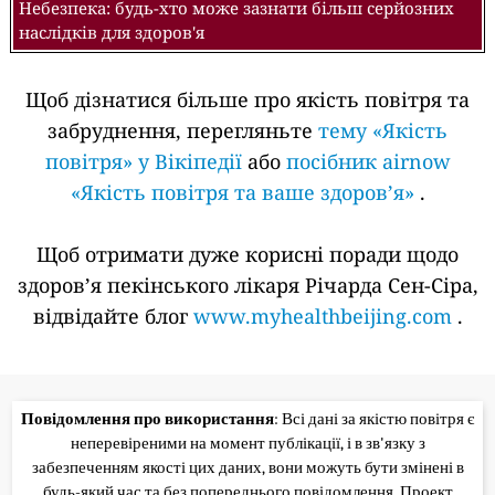
Небезпека: будь-хто може зазнати більш серйозних
наслідків для здоров'я
Щоб дізнатися більше про якість повітря та
забруднення, перегляньте
тему «Якість
повітря» у Вікіпедії
або
посібник airnow
«Якість повітря та ваше здоров’я»
.
Щоб отримати дуже корисні поради щодо
здоров’я пекінського лікаря Річарда Сен-Сіра,
відвідайте блог
www.myhealthbeijing.com
.
Повідомлення про використання
: Всі дані за якістю повітря є
неперевіреними на момент публікації, і в зв'язку з
забезпеченням якості цих даних, вони можуть бути змінені в
будь-який час та без попереднього повідомлення. Проект