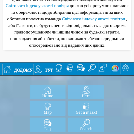
Світового індексу якості повітря
доклав усіх розумних навичок
та обережності щодо збирання цієї інформації, і ні за яких
обставин проектна команда
Світового індексу якості повітря
,
або її агенти, не будуть нести відповідальність за договором,
правопорушенням чи іншим чином за будь-які втрати,
пошкодження або збитки, що виникають безпосередньо чи
опосередковано від надання цих даних.
додому
тут
Home
Here
Map
Get a mask!
Faq
Search