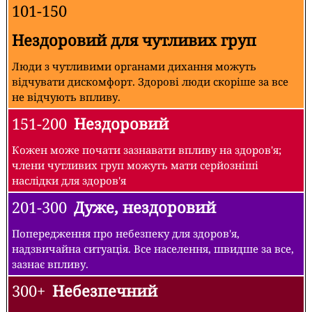
101-150
Нездоровий для чутливих груп
Люди з чутливими органами дихання можуть
відчувати дискомфорт. Здорові люди скоріше за все
не відчують впливу.
151-200
Нездоровий
Кожен може почати зазнавати впливу на здоров'я;
члени чутливих груп можуть мати серйозніші
наслідки для здоров'я
201-300
Дуже, нездоровий
Попередження про небезпеку для здоров'я,
надзвичайна ситуація. Все населення, швидше за все,
зазнає впливу.
300+
Небезпечний