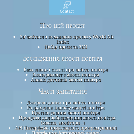
Contact
Про цей проект
Зв’яжіться з командою проекту World Air
Index
Набір преси та ЗМІ
дослідження якості повітря
База знань і статті про якість повітря
Експеримент з якості повітря
Аналіз датчиків якості повітря
Часті запитання
Джерело даних про якість повітря
Розрахунок індексу якості повітря
Прогнозування якості повітря
Продукти для забезпечення якості повітря
(маски, монітори…)
API (інтерфейс прикладного програмування)
Платформа історичних даних