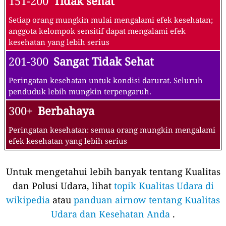
151-200
Tidak sehat
Setiap orang mungkin mulai mengalami efek kesehatan;
anggota kelompok sensitif dapat mengalami efek
kesehatan yang lebih serius
201-300
Sangat Tidak Sehat
Peringatan kesehatan untuk kondisi darurat. Seluruh
penduduk lebih mungkin terpengaruh.
300+
Berbahaya
Peringatan kesehatan: semua orang mungkin mengalami
efek kesehatan yang lebih serius
Untuk mengetahui lebih banyak tentang Kualitas
dan Polusi Udara, lihat
topik Kualitas Udara di
wikipedia
atau
panduan airnow tentang Kualitas
Udara dan Kesehatan Anda
.