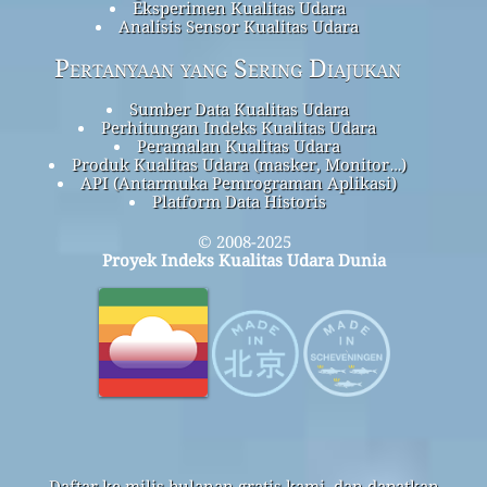
Eksperimen Kualitas Udara
Analisis Sensor Kualitas Udara
Pertanyaan yang Sering Diajukan
Sumber Data Kualitas Udara
Perhitungan Indeks Kualitas Udara
Peramalan Kualitas Udara
Produk Kualitas Udara (masker, Monitor…)
API (Antarmuka Pemrograman Aplikasi)
Platform Data Historis
© 2008-2025
Proyek Indeks Kualitas Udara Dunia
Daftar ke milis bulanan gratis kami, dan dapatkan