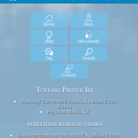
Home
Here
Map
Get a mask!
Faq
Search
Contact
Tentang Proyek Ini
Hubungi Tim Proyek Indeks Kualitas Udara
Dunia
Pers dan Media Kit
penelitian kualitas udara
Basis Pengetahuan dan Artikel Kualitas Udara