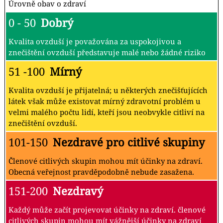
Úrovně obav o zdraví
0 - 50
Dobrý
Kvalita ovzduší je považována za uspokojivou a
znečištění ovzduší představuje malé nebo žádné riziko
51 -100
Mírný
Kvalita ovzduší je přijatelná; u některých znečišťujících
látek však může existovat mírný zdravotní problém u
velmi malého počtu lidí, kteří jsou neobvykle citliví na
znečištění ovzduší.
101-150
Nezdravé pro citlivé skupiny
Členové citlivých skupin mohou mít účinky na zdraví.
Obecná veřejnost pravděpodobně nebude zasažena.
151-200
Nezdravý
Každý může začít projevovat účinky na zdraví. členové
citlivých skupin mohou mít vážnější účinky na zdraví