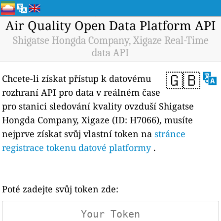
Air Quality Open Data Platform API
Shigatse Hongda Company, Xigaze Real-Time
data API
🇬🇧
Chcete-li získat přístup k datovému
rozhraní API pro data v reálném čase
pro stanici sledování kvality ovzduší Shigatse
Hongda Company, Xigaze (ID: H7066), musíte
nejprve získat svůj vlastní token na
stránce
registrace tokenu datové platformy
.
Poté zadejte svůj token zde: