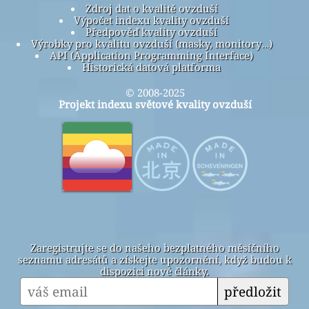
Zdroj dat o kvalitě ovzduší
Výpočet indexu kvality ovzduší
Předpověď kvality ovzduší
Výrobky pro kvalitu ovzduší (masky, monitory…)
API (Application Programming Interface)
Historická datová platforma
© 2008-2025
Projekt indexu světové kvality ovzduší
Zaregistrujte se do našeho bezplatného měsíčního
seznamu adresátů a získejte upozornění, když budou k
dispozici nové články.
předložit