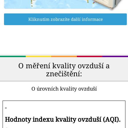
Kliknutím zobrazíte další informace
O měření kvality ovzduší a
znečištění:
O úrovních kvality ovzduší
-
Hodnoty indexu kvality ovzduší (AQI).