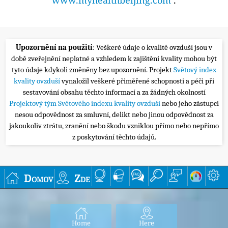
Upozornění na použití
: Veškeré údaje o kvalitě ovzduší jsou v
době zveřejnění neplatné a vzhledem k zajištění kvality mohou být
tyto údaje kdykoli změněny bez upozornění. Projekt
Světový index
kvality ovzduší
vynaložil veškeré přiměřené schopnosti a péči při
sestavování obsahu těchto informací a za žádných okolností
Projektový tým Světového indexu kvality ovzduší
nebo jeho zástupci
nesou odpovědnost za smluvní, delikt nebo jinou odpovědnost za
jakoukoliv ztrátu, zranění nebo škodu vzniklou přímo nebo nepřímo
z poskytování těchto údajů.
Domov
Zde
Home
Here