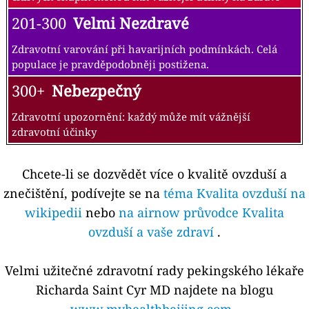
201-300
Velmi Nezdravé
Zdravotní varování při havarijních podmínkách. Celá
populace je pravděpodobněji postižena.
300+
Nebezpečný
Zdravotní upozornění: každý může mít vážnější
zdravotní účinky
Chcete-li se dozvědět více o kvalitě ovzduší a
znečištění, podívejte se na
téma Kvalita ovzduší na
wikipedii
nebo
na airnow průvodce Kvalita
ovzduší a vaše zdraví
.
Velmi užitečné zdravotní rady pekingského lékaře
Richarda Saint Cyr MD najdete na blogu
www.myhealthbeijing.com
.