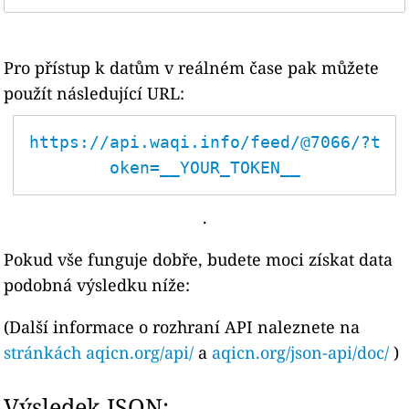
Pro přístup k datům v reálném čase pak můžete
použít následující URL:
https://api.waqi.info/feed/@7066/?t
oken=__YOUR_TOKEN__
.
Pokud vše funguje dobře, budete moci získat data
podobná výsledku níže:
(Další informace o rozhraní API naleznete na
stránkách aqicn.org/api/
a
aqicn.org/json-api/doc/
)
Výsledek JSON: