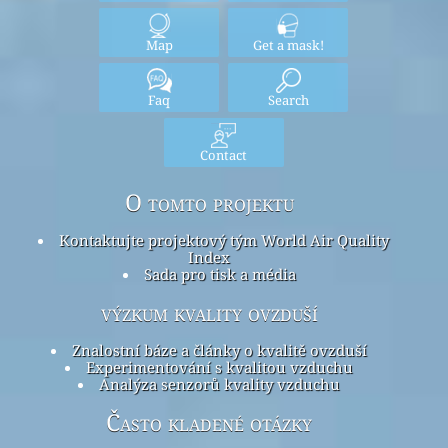
Map
Get a mask!
Faq
Search
Contact
O tomto projektu
Kontaktujte projektový tým World Air Quality
Index
Sada pro tisk a média
výzkum kvality ovzduší
Znalostní báze a články o kvalitě ovzduší
Experimentování s kvalitou vzduchu
Analýza senzorů kvality vzduchu
Často kladené otázky