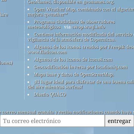
GeoNames, disponible en geonames.org.
Open Weather Map, combinado con el algorit
mejora qweather™
Aire
Programa ciudadano de observadores
meteorológicos
via
cwop.waqi.info
Contiene información modificada del servicio
vigilancia de la atmósfera de Copernicus.
Algunos de los iconos creados por Freepik des
www.flaticon.com
Algunos de los iconos de icons8.com
iones)
Geocodificación inversa por locationiq.com
Mapa base y datos de OpenStreetMap.
¡El lugar ideal para disfrutar de una buena cal
del aire mientras surfeas!
Diseño QUACO
de correo mensual gratuita y reciba notificaciones cuando haya 
entregar