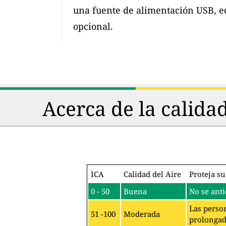
una fuente de alimentación USB, e
opcional.
Acerca de la calida
ICA
Calidad del Aire
Proteja su
0 - 50
Buena
No se anti
Las person
51 -100
Moderada
prolongado