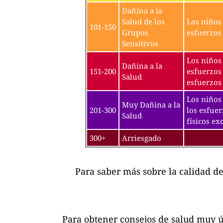
Dañina a la
Salud de los
Los niños 
101-150
Grupos
esfuerzos 
Sensitivos
Los niños 
Dañina a la
151-200
esfuerzos 
Salud
esfuerzos 
Los niños 
Muy Dañina a la
201-300
los esfuer
Salud
físicos exc
300+
Arriesgado
Para saber más sobre la calidad d
Para obtener consejos de salud muy ú