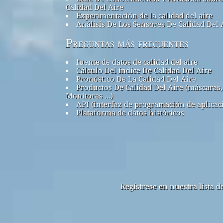
Calidad Del Aire
Experimentación de la calidad del aire
Análisis De Los Sensores De Calidad Del 
Preguntas más frecuentes
fuente de datos de calidad del aire
Cálculo Del índice De Calidad Del Aire
Pronóstico De La Calidad Del Aire
Productos De Calidad Del Aire (máscaras,
Monitores ...)
API (interfaz de programación de aplicac
Plataforma de datos históricos
Regístrese en nuestra lista 