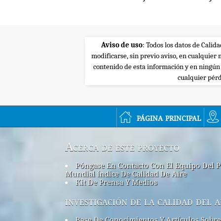
Aviso de uso
: Todos los datos de Calid
modificarse, sin previo aviso, en cualquie
contenido de esta información y en ningún
cualquier pérd
página principal
Acerca de este proyecto
Póngase En Contacto Con El Equipo Del P
Mundial índice De Calidad De Aire
Kit De Prensa Y Medios
investigación de la calidad del a
Base De Conocimientos Y Artículos Sobre