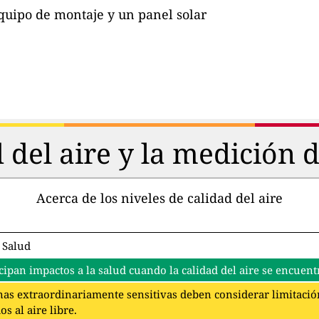
quipo de montaje y un panel solar
d del aire y la medición 
Acerca de los niveles de calidad del aire
 Salud
cipan impactos a la salud cuando la calidad del aire se encuentr
as extraordinariamente sensitivas deben considerar limitación
s al aire libre.