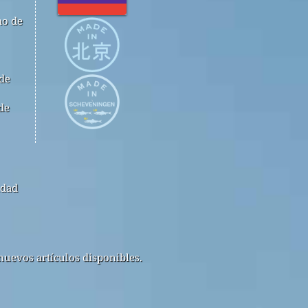
mo de
 de
de
idad
nuevos artículos disponibles.