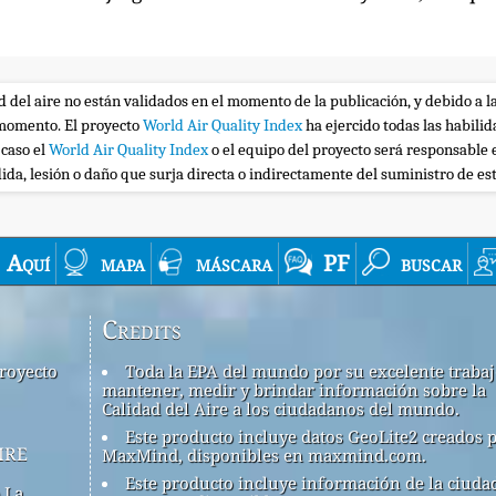
ad del aire no están validados en el momento de la publicación, y debido a l
r momento. El proyecto
World Air Quality Index
ha ejercido todas las habili
 caso el
World Air Quality Index
o el equipo del proyecto será responsable 
ida, lesión o daño que surja directa o indirectamente del suministro de es
Aquí
mapa
máscara
PF
buscar
Credits
royecto
Toda la EPA del mundo por su excelente traba
mantener, medir y brindar información sobre la
Calidad del Aire a los ciudadanos del mundo.
Este producto incluye datos GeoLite2 creados 
ire
MaxMind, disponibles en maxmind.com.
Este producto incluye información de la ciuda
 La