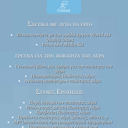
Contact
Σχετικά με αυτό το έργο
Επικοινωνήστε με την ομάδα έργου World Air
Quality Index
Press And Media Kit
έρευνα για την ποιότητα του αέρα
Γνωσιακή βάση και άρθρα για την ποιότητα του
αέρα
Πειραματισμός Ποιότητας Αέρα
Ανάλυση αισθητήρων ποιότητας αέρα
Συχνές Ερωτήσεις
Πηγή δεδομένων ποιότητας αέρα
Υπολογισμός Δείκτη Ποιότητας Αέρα
Πρόβλεψη Ποιότητας Αέρα
Προϊόντα ποιότητας αέρα (μάσκες, οθόνες…)
API (Διασύνδεση προγραμματισμού εφαρμογών)
Πλατφόρμα ιστορικών δεδομένων