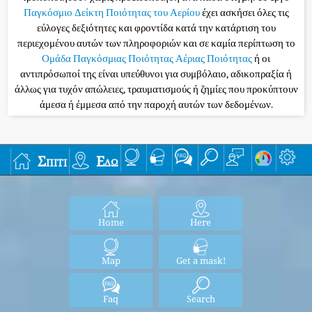
Παγκόσμιο Δείκτη Ποιότητας του Αερίου
έχει ασκήσει όλες τις
εύλογες δεξιότητες και φροντίδα κατά την κατάρτιση του
περιεχομένου αυτών των πληροφοριών και σε καμία περίπτωση το
Ομάδα Παγκόσμιας Ποιότητας Αέριας Ποιότητας
ή οι
αντιπρόσωποί της είναι υπεύθυνοι για συμβόλαιο, αδικοπραξία ή
άλλως για τυχόν απώλειες, τραυματισμούς ή ζημίες που προκύπτουν
άμεσα ή έμμεσα από την παροχή αυτών των δεδομένων.
Σπίτι
Εδώ
Home
Here
Map
Get a mask!
Faq
Search