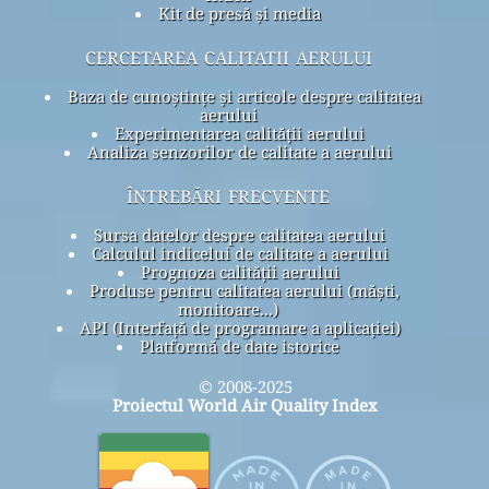
Kit de presă și media
cercetarea calitatii aerului
Baza de cunoștințe și articole despre calitatea
aerului
Experimentarea calității aerului
Analiza senzorilor de calitate a aerului
întrebări frecvente
Sursa datelor despre calitatea aerului
Calculul indicelui de calitate a aerului
Prognoza calității aerului
Produse pentru calitatea aerului (măști,
monitoare...)
API (Interfață de programare a aplicației)
Platformă de date istorice
© 2008-2025
Proiectul World Air Quality Index