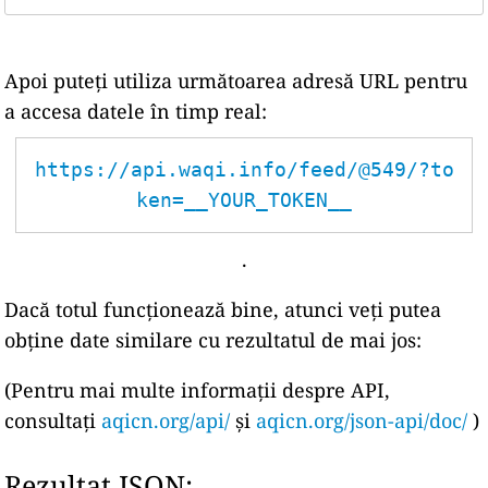
Apoi puteți utiliza următoarea adresă URL pentru
a accesa datele în timp real:
https://api.waqi.info/feed/@549/?to
ken=__YOUR_TOKEN__
.
Dacă totul funcționează bine, atunci veți putea
obține date similare cu rezultatul de mai jos:
(Pentru mai multe informații despre API,
consultați
aqicn.org/api/
și
aqicn.org/json-api/doc/
)
Rezultat JSON: