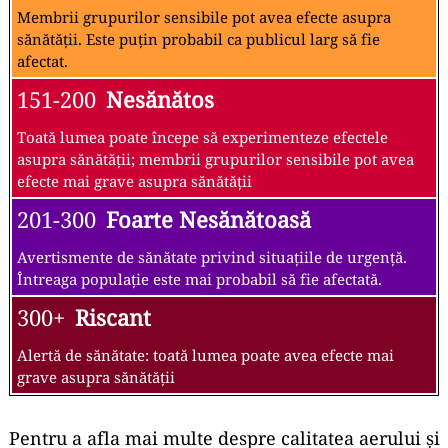
Membrii grupurilor sensibile pot avea efecte asupra
sănătății. Este puțin probabil ca publicul larg să fie
afectat.
151-200
Nesănătos
Toată lumea poate începe să experimenteze efectele
asupra sănătății; membrii grupurilor sensibile pot avea
efecte mai grave asupra sănătății
201-300
Foarte Nesănătoasă
Avertismente de sănătate privind situațiile de urgență.
Întreaga populație este mai probabil să fie afectată.
300+
Riscant
Alertă de sănătate: toată lumea poate avea efecte mai
grave asupra sănătății
Pentru a afla mai multe despre calitatea aerului și