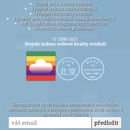
Zdroj dat o kvalitě ovzduší
Výpočet indexu kvality ovzduší
Předpověď kvality ovzduší
Výrobky pro kvalitu ovzduší (masky, monitory…)
API (Application Programming Interface)
Historická datová platforma
© 2008-2025
Projekt indexu světové kvality ovzduší
Zaregistrujte se do našeho bezplatného měsíčního
seznamu adresátů a získejte upozornění, když budou k
dispozici nové články.
předložit