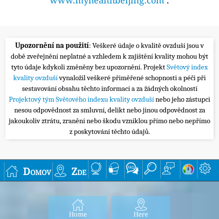
Upozornění na použití
: Veškeré údaje o kvalitě ovzduší jsou v
době zveřejnění neplatné a vzhledem k zajištění kvality mohou být
tyto údaje kdykoli změněny bez upozornění. Projekt
Světový index
kvality ovzduší
vynaložil veškeré přiměřené schopnosti a péči při
sestavování obsahu těchto informací a za žádných okolností
Projektový tým Světového indexu kvality ovzduší
nebo jeho zástupci
nesou odpovědnost za smluvní, delikt nebo jinou odpovědnost za
jakoukoliv ztrátu, zranění nebo škodu vzniklou přímo nebo nepřímo
z poskytování těchto údajů.
Domov
Zde
Home
Here