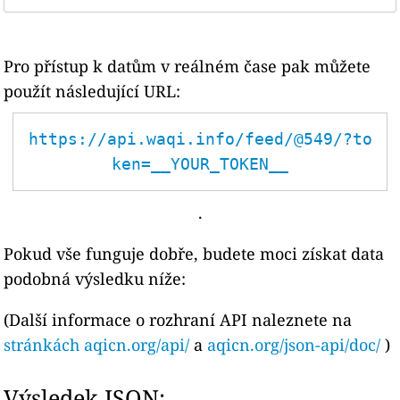
Pro přístup k datům v reálném čase pak můžete
použít následující URL:
https://api.waqi.info/feed/@549/?to
ken=__YOUR_TOKEN__
.
Pokud vše funguje dobře, budete moci získat data
podobná výsledku níže:
(Další informace o rozhraní API naleznete na
stránkách aqicn.org/api/
a
aqicn.org/json-api/doc/
)
Výsledek JSON: