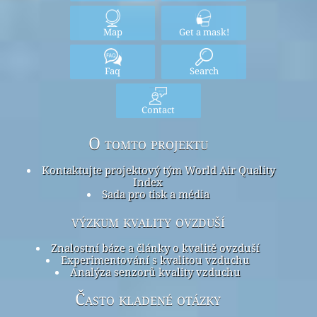
Map
Get a mask!
Faq
Search
Contact
O tomto projektu
Kontaktujte projektový tým World Air Quality
Index
Sada pro tisk a média
výzkum kvality ovzduší
Znalostní báze a články o kvalitě ovzduší
Experimentování s kvalitou vzduchu
Analýza senzorů kvality vzduchu
Často kladené otázky