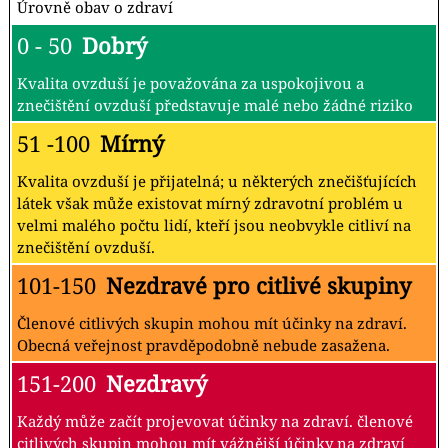
Úrovně obav o zdraví
0 - 50
Dobrý
Kvalita ovzduší je považována za uspokojivou a
znečištění ovzduší představuje malé nebo žádné riziko
51 -100
Mírný
Kvalita ovzduší je přijatelná; u některých znečišťujících
látek však může existovat mírný zdravotní problém u
velmi malého počtu lidí, kteří jsou neobvykle citliví na
znečištění ovzduší.
101-150
Nezdravé pro citlivé skupiny
Členové citlivých skupin mohou mít účinky na zdraví.
Obecná veřejnost pravděpodobně nebude zasažena.
151-200
Nezdravý
Každý může začít projevovat účinky na zdraví. členové
citlivých skupin mohou mít vážnější účinky na zdraví