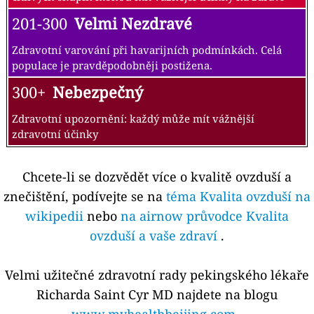
201-300
Velmi Nezdravé
Zdravotní varování při havarijních podmínkách. Celá
populace je pravděpodobněji postižena.
300+
Nebezpečný
Zdravotní upozornění: každý může mít vážnější
zdravotní účinky
Chcete-li se dozvědět více o kvalitě ovzduší a
znečištění, podívejte se na
téma Kvalita ovzduší na
wikipedii
nebo
na airnow průvodce Kvalita
ovzduší a vaše zdraví
.
Velmi užitečné zdravotní rady pekingského lékaře
Richarda Saint Cyr MD najdete na blogu
www.myhealthbeijing.com
.