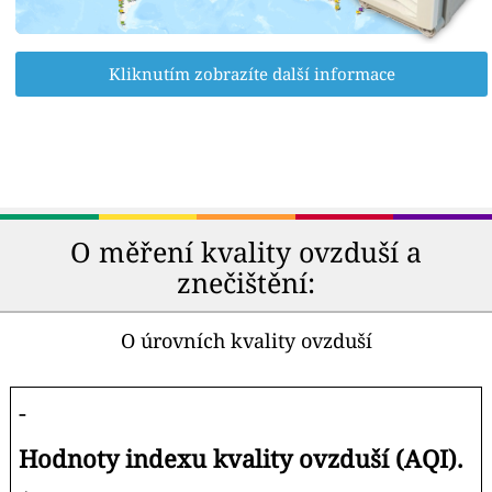
Kliknutím zobrazíte další informace
O měření kvality ovzduší a
znečištění:
O úrovních kvality ovzduší
-
Hodnoty indexu kvality ovzduší (AQI).