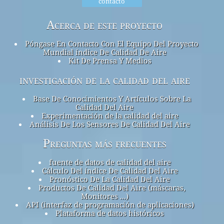
contacto
Acerca de este proyecto
Póngase En Contacto Con El Equipo Del Proyecto
Mundial índice De Calidad De Aire
Kit De Prensa Y Medios
investigación de la calidad del aire
Base De Conocimientos Y Artículos Sobre La
Calidad Del Aire
Experimentación de la calidad del aire
Análisis De Los Sensores De Calidad Del Aire
Preguntas más frecuentes
fuente de datos de calidad del aire
Cálculo Del índice De Calidad Del Aire
Pronóstico De La Calidad Del Aire
Productos De Calidad Del Aire (máscaras,
Monitores ...)
API (interfaz de programación de aplicaciones)
Plataforma de datos históricos