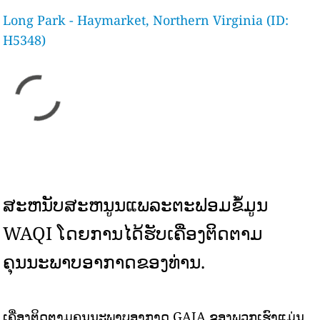
Long Park - Haymarket, Northern Virginia (ID:
H5348)
ສະຫນັບສະຫນູນແພລະຕະຟອມຂໍ້ມູນ
WAQI ໂດຍການໄດ້ຮັບເຄື່ອງຕິດຕາມ
ຄຸນນະພາບອາກາດຂອງທ່ານ.
ເຄື່ອງຕິດຕາມຄຸນນະພາບອາກາດ GAIA ຂອງພວກເຮົາແມ່ນ