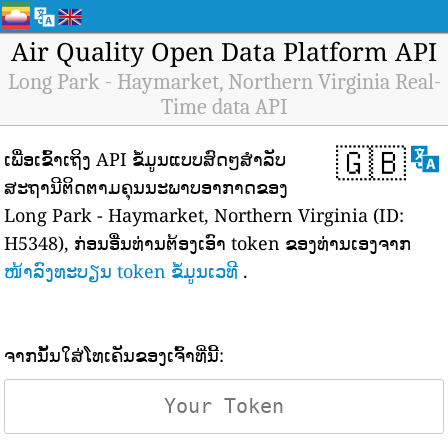
Air Quality Open Data Platform API
Long Park - Haymarket, Northern Virginia Real-
Time data API
🇬🇧
ເພື່ອເຂົ້າເຖິງ API ຂໍ້ມູນແບບສົດໆສຳລັບ
ສະຖານີຕິດຕາມຄຸນນະພາບອາກາດຂອງ
Long Park - Haymarket, Northern Virginia (ID:
H5348), ກ່ອນອື່ນທ່ານຕ້ອງເອົາ token ຂອງທ່ານເອງຈາກ
ໜ້າລົງທະບຽນ token ຂໍ້ມູນເວທີ
.
ຈາກນັ້ນໃສ່ໂທເຄັນຂອງເຈົ້າທີ່ນີ້: