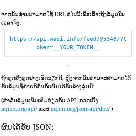
ຈາກນັ້ນທ່ານສາມາດໃຊ້ URL ຕໍ່ໄປນີ້ເພື່ອເຂົ້າເຖິງຂໍ້ມູນໃນ
ເວລາຈິງ:
https://api.waqi.info/feed/@5348/?t
oken=__YOUR_TOKEN__
.
ຖ້າທຸກສິ່ງທຸກຢ່າງເຮັດວຽກດີ, ຫຼັງຈາກນັ້ນທ່ານຈະສາມາດໄດ້
ຮັບຂໍ້ມູນທີ່ຄ້າຍຄືກັນກັບຜົນໄດ້ຮັບຂ້າງລຸ່ມນີ້:
(ສຳລັບຂໍ້ມູນເພີ່ມເຕີມກ່ຽວກັບ API, ກວດເບິ່ງ
aqicn.org/api/
ແລະ
aqicn.org/json-api/doc/
)
ຜົນໄດ້ຮັບ JSON: