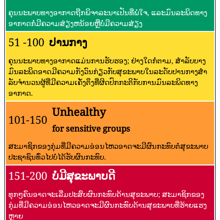
ຄຸນນະພາບທາງອາກາດຖືກພິຈາລະນາເປັນທີ່ພໍໃຈ, ແລະມົນລະພິດທາງ
ອາກາດກໍ່ມີຄວາມສ່ຽງຫນ້ອຍຫຼືບໍ່ມີຄວາມສ່ຽງ
51 -100
ປານກາງ
ຄຸນນະພາບທາງອາກາດແມ່ນການຮັບຮອງ; ຢ່າງໃດກໍ່ຕາມ, ສໍາລັບບາງ
ມົນລະພິດອາດມີຄວາມກັງວົນກ່ຽວກັບສຸຂະພາບໃນລະດັບປານກາງສໍາ
ລັບຈໍານວນຜູ້ທີ່ມີຄວາມເຄັ່ງຕຶງທີ່ຜິດປົກກະຕິກັບການມົນລະພິດທາງ
ອາກາດ.
Unhealthy
101-150
for sensitive groups
ສະມາຊິກຂອງກຸ່ມທີ່ມີຄວາມອ່ອນໄຫວອາດຈະມີຜົນກະທົບຕໍ່ສຸຂະພາບ
ປະຊາຊົນທົ່ວໄປບໍ່ໄດ້ຮັບຜົນກະທົບ.
151-200
ບໍ່ມີສຸຂະພາບດີ
ທຸກໆຄົນອາດຈະເລີ່ມປະສົບຜົນກະທົບດ້ານສຸຂະພາບ; ສະມາຊິກຂອງ
ກຸ່ມທີ່ມີຄວາມອ່ອນໄຫວອາດຈະມີຜົນກະທົບດ້ານສຸຂະພາບທີ່ຮ້າຍແຮງ
ຫຼາຍ