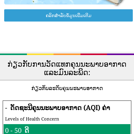
ຄລິກສຳລັບຂໍ້ມູນເພີ່ມເຕີມ
ກ່ຽວກັບການວັດແທກຄຸນນະພາບອາກາດ
ແລະມົນລະພິດ:
ກ່ຽວກັບລະດັບຄຸນນະພາບອາກາດ
-
ດັດຊະນີຄຸນນະພາບອາກາດ (AQI) ຄ່າ
Levels of Health Concern
0 - 50
ດີ