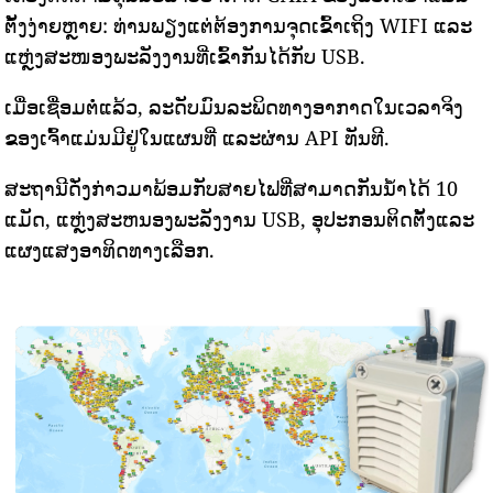
ຕັ້ງງ່າຍຫຼາຍ: ທ່ານພຽງແຕ່ຕ້ອງການຈຸດເຂົ້າເຖິງ WIFI ແລະ
ແຫຼ່ງສະໜອງພະລັງງານທີ່ເຂົ້າກັນໄດ້ກັບ USB.
ເມື່ອເຊື່ອມຕໍ່ແລ້ວ, ລະດັບມົນລະພິດທາງອາກາດໃນເວລາຈິງ
ຂອງເຈົ້າແມ່ນມີຢູ່ໃນແຜນທີ່ ແລະຜ່ານ API ທັນທີ.
ສະຖານີດັ່ງກ່າວມາພ້ອມກັບສາຍໄຟທີ່ສາມາດກັນນ້ໍາໄດ້ 10
ແມັດ, ແຫຼ່ງສະຫນອງພະລັງງານ USB, ອຸປະກອນຕິດຕັ້ງແລະ
ແຜງແສງອາທິດທາງເລືອກ.