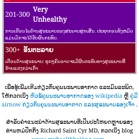
Very
201-300
Unhealthy
ການເຕືອນໄພດ້ານສຸຂະພາບຂອງສະພາບສຸກເສີນ. ປະຊາກອນທັງຫມົດ
ແມ່ນມັກຈະໄດ້ຮັບຜົນກະທົບ.
300+
ອັນຕະລາຍ
ເຕືອນດ້ານສຸຂະພາບ: ທຸກໆຄົນອາດຈະມີຜົນກະທົບທາງສຸຂະພາບທີ່
ຮ້າຍແຮງກວ່າເກົ່າ
ເພື່ອຮູ້ເພີ່ມເຕີມກ່ຽວກັບຄຸນນະພາບອາກາດ ແລະມົນລະພິດ,
ໃຫ້ກວດເບິ່ງ
ຫົວຂໍ້ຄຸນນະພາບອາກາດຂອງ wikipedia
ຫຼື
ຄູ່ມື
airnow ກ່ຽວກັບຄຸນນະພາບອາກາດ ແລະສຸຂະພາບຂອງເຈົ້າ
.
ສໍາລັບຄໍາແນະນໍາດ້ານສຸຂະພາບທີ່ເປັນປະໂຫຍດຫຼາຍຂອງ
ທ່ານຫມໍປັກກິ່ງ Richard Saint Cyr MD, ກວດເບິ່ງ blog
www.myhealthbeijing.com
.