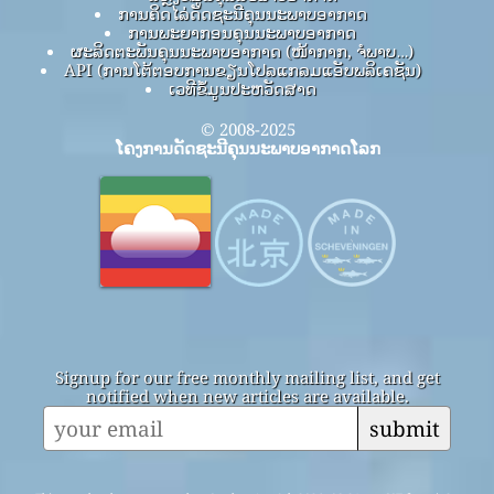
ການຄິດໄລ່ດັດຊະນີຄຸນນະພາບອາກາດ
ການພະຍາກອນຄຸນນະພາບອາກາດ
ຜະລິດຕະພັນຄຸນນະພາບອາກາດ (ໜ້າກາກ, ຈໍພາບ…)
API (ການໂຕ້ຕອບການຂຽນໂປລແກລມແອັບພລິເຄຊັນ)
ເວທີຂໍ້ມູນປະຫວັດສາດ
© 2008-2025
ໂຄງການດັດຊະນີຄຸນນະພາບອາກາດໂລກ
Signup for our free monthly mailing list, and get
notified when new articles are available.
submit