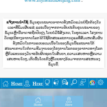
ແຈ້ງການນໍາໃຊ້
: ຂໍ້ມູນຄຸນນະພາບອາກາດທັງຫມົດແມ່ນບໍ່ຖືກຕ້ອງໃນ
ເວລາທີ່ພິມເຜີຍແຜ່, ແລະເນື່ອງຈາກການຮັບປະກັນຄຸນນະພາບຂອງ
ຂໍ້ມູນເຫຼົ່ານີ້ອາດຈະຖືກປັບປຸງ, ໂດຍບໍ່ມີຂໍ້ສັງເກດ, ໃນທຸກເວລາ. ໂຄງການ
ດັດຊະນີທາງອາກາດໂລກໄດ້ໃຊ້ທັກສະແລະການດູແລທີ່ສົມເຫດສົມຜົນ
ທັງຫມົດໃນການລວບລວມເນື້ອໃນຂອງຂໍ້ມູນນີ້ແລະພາຍໃຕ້
ສະພາບການໃດກໍ່ຕາມທີມງານຂອງໂຄງການໂລກຂອງອາກາດທາງໂລກ
ຫຼືຕົວແທນຂອງມັນຈະຮັບຜິດຊອບໃນສັນຍາ, ຄວາມເສຍຫາຍຫຼືຄວາມ
ເສຍຫາຍໃດໆ, ເກີດຂື້ນໂດຍກົງຫຼືໂດຍທາງອ້ອມຈາກການສະຫນອງ
ຂໍ້ມູນນີ້.
Home
Here
Home
Here