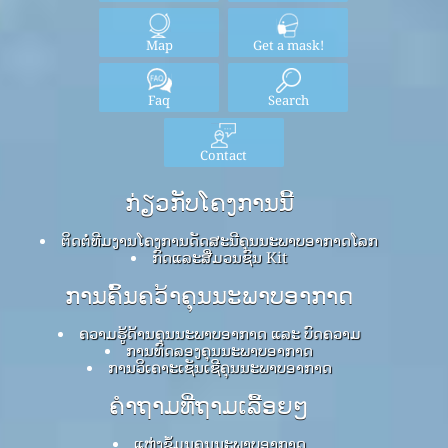
Map
Get a mask!
Faq
Search
Contact
ກ່ຽວກັບໂຄງການນີ້
ຕິດຕໍ່ທີມງານໂຄງການດັດສະນີຄຸນນະພາບອາກາດໂລກ
ກົດ​ແລະ​ສື່​ມວນ​ຊົນ Kit
ການຄົ້ນຄວ້າຄຸນນະພາບອາກາດ
ຄວາມຮູ້ດ້ານຄຸນນະພາບອາກາດ ແລະ ບົດຄວາມ
ການທົດລອງຄຸນນະພາບອາກາດ
ການວິເຄາະເຊັນເຊີຄຸນນະພາບອາກາດ
ຄໍາຖາມທີ່ຖາມເລື້ອຍໆ
ແຫຼ່ງຂໍ້ມູນຄຸນນະພາບອາກາດ