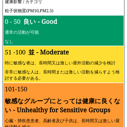
健康影響 / カテゴリ
粒子状物質(PM10,PM2.5)
0 - 50
良い - Good
通常の活動が可能
なし
51 -100
並 - Moderate
特に敏感な者は、長時間又は激しい屋外活動の減少を検討
非常に敏感な人は、長時間または激しい活動を減らすよう検
討する必要がある。
101-150
敏感なグループにとっては健康に良くな
い - Unhealthy for Sensitive Groups
心臓・肺疾患患者、高齢者及び子供は、長時間又は激しい屋
外活動を減少