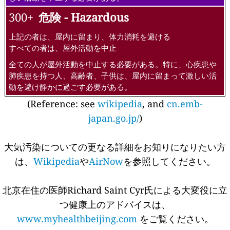
300+
危険 - Hazardous
上記の者は、屋内に留まり、体力消耗を避ける
すべての者は、屋外活動を中止
全ての人が屋外活動を中止する必要がある。特に、心疾患や
肺疾患を持つ人、高齢者、子供は、屋内に留まって激しい活
動を避け静かに過ごす必要がある。
(Reference: see
wikipedia
, and
cn.emb-
japan.go.jp/
)
大気汚染についての更なる詳細をお知りになりたい方
は、
Wikipedia
や
AirNow
を参照してください。
北京在住の医師Richard Saint Cyr氏による大変役に立
つ健康上のアドバイスは、
www.myhealthbeijing.com
をご覧ください。