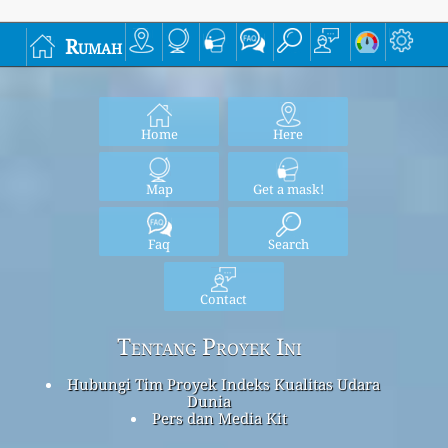
Rumah
Home
Here
Map
Get a mask!
Faq
Search
Contact
Tentang Proyek Ini
Hubungi Tim Proyek Indeks Kualitas Udara
Dunia
Pers dan Media Kit