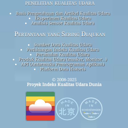
penelitian kualitas udara
Basis Pengetahuan dan Artikel Kualitas Udara
Eksperimen Kualitas Udara
Analisis Sensor Kualitas Udara
Pertanyaan yang Sering Diajukan
Sumber Data Kualitas Udara
Perhitungan Indeks Kualitas Udara
Peramalan Kualitas Udara
Produk Kualitas Udara (masker, Monitor…)
API (Antarmuka Pemrograman Aplikasi)
Platform Data Historis
© 2008-2025
Proyek Indeks Kualitas Udara Dunia