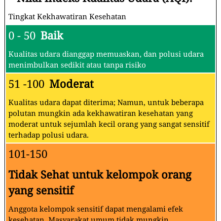
Tingkat Kekhawatiran Kesehatan
0 - 50
Baik
Kualitas udara dianggap memuaskan, dan polusi udara
menimbulkan sedikit atau tanpa risiko
51 -100
Moderat
Kualitas udara dapat diterima; Namun, untuk beberapa
polutan mungkin ada kekhawatiran kesehatan yang
moderat untuk sejumlah kecil orang yang sangat sensitif
terhadap polusi udara.
101-150
Tidak Sehat untuk kelompok orang
yang sensitif
Anggota kelompok sensitif dapat mengalami efek
kesehatan. Masyarakat umum tidak mungkin