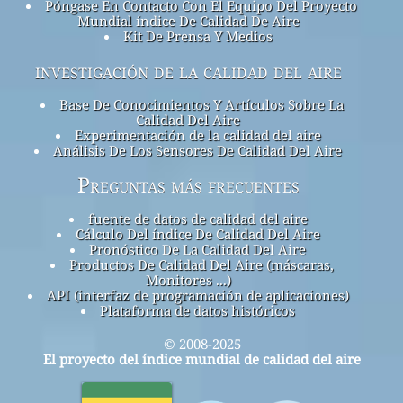
Póngase En Contacto Con El Equipo Del Proyecto
Mundial índice De Calidad De Aire
Kit De Prensa Y Medios
investigación de la calidad del aire
Base De Conocimientos Y Artículos Sobre La
Calidad Del Aire
Experimentación de la calidad del aire
Análisis De Los Sensores De Calidad Del Aire
Preguntas más frecuentes
fuente de datos de calidad del aire
Cálculo Del índice De Calidad Del Aire
Pronóstico De La Calidad Del Aire
Productos De Calidad Del Aire (máscaras,
Monitores ...)
API (interfaz de programación de aplicaciones)
Plataforma de datos históricos
© 2008-2025
El proyecto del índice mundial de calidad del aire