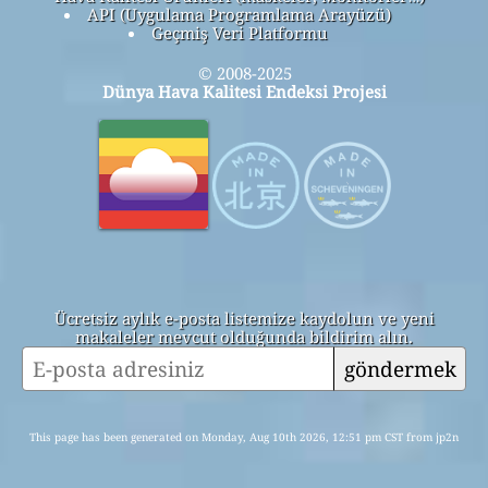
API (Uygulama Programlama Arayüzü)
Geçmiş Veri Platformu
© 2008-2025
Dünya Hava Kalitesi Endeksi Projesi
Ücretsiz aylık e-posta listemize kaydolun ve yeni
makaleler mevcut olduğunda bildirim alın.
göndermek
This page has been generated on Monday, Aug 10th 2026, 12:51 pm CST from jp2n