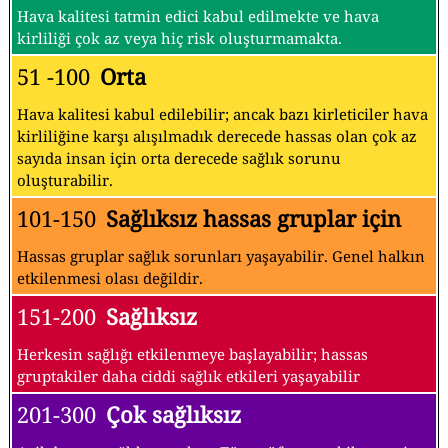
Hava kalitesi tatmin edici kabul edilmekte ve hava
kirliliği çok az veya hiç risk oluşturmamakta.
51 -100
Orta
Hava kalitesi kabul edilebilir; ancak bazı kirleticiler hava
kirliliğine karşı alışılmadık derecede hassas olan çok az
sayıda insan için orta derecede sağlık sorunu
oluşturabilir.
101-150
Sağlıksız hassas gruplar için
Hassas gruplar sağlık sorunları yaşayabilir. Genel halkın
etkilenmesi olası değildir.
151-200
Sağlıksız
Herkesin sağlığı etkilenmeye başlayabilir; hassas
gruptakiler daha ciddi sağlık etkileri yaşayabilir
201-300
Çok sağlıksız