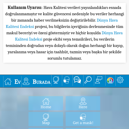
Kullanım Uyarısı
: Hava Kalitesi verileri yayınlandıkları esnada
doğrulanmamıştır ve kalite güvencesi nedeniyle bu veriler herhangi
bir zamanda haber verilmeksizin değiştirilebilir.
Dünya Hava
Kalitesi Endeksi
projesi, bu bilgilerin içeriğinin derlenmesinde tüm
makul beceriyi ve özeni göstermiştir ve hiçbir koşulda
Dünya Hava
Kalitesi İndeksi
proje ekibi veya temsilcileri, bu verilerin
temininden doğrudan veya dolaylı olarak doğan herhangi bir kayıp,
yaralanma veya hasar için taahhüt, tazmin veya başka bir şekilde
sorumlu tutulamaz.
Ev
Burada
Home
Here
Map
Get a mask!