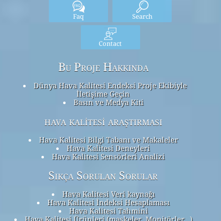
Faq
Search
Contact
Bu Proje Hakkında
Dünya Hava Kalitesi Endeksi Proje Ekibiyle
İletişime Geçin
Basın ve Medya Kiti
hava kalitesi araştırması
Hava Kalitesi Bilgi Tabanı ve Makaleler
Hava Kalitesi Deneyleri
Hava Kalitesi Sensörleri Analizi
Sıkça Sorulan Sorular
Hava Kalitesi Veri kaynağı
Hava Kalitesi İndeksi Hesaplaması
Hava Kalitesi Tahmini
Hava Kalitesi Ürünleri (maskeler, Monitörler…)