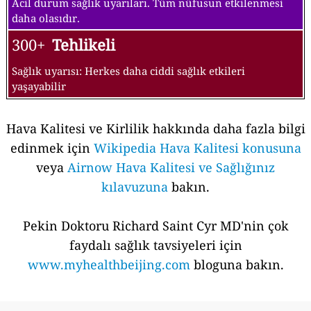
Acil durum sağlık uyarıları. Tüm nüfusun etkilenmesi
daha olasıdır.
300+
Tehlikeli
Sağlık uyarısı: Herkes daha ciddi sağlık etkileri
yaşayabilir
Hava Kalitesi ve Kirlilik hakkında daha fazla bilgi
edinmek için
Wikipedia Hava Kalitesi konusuna
veya
Airnow Hava Kalitesi ve Sağlığınız
kılavuzuna
bakın.
Pekin Doktoru Richard Saint Cyr MD'nin çok
faydalı sağlık tavsiyeleri için
www.myhealthbeijing.com
bloguna bakın.