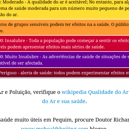
0: Moderado - A qualidade do ar é aceitável; No entanto, para 
ema de saúde moderada para um número muito pequeno de pes
ão do ar.
s de grupos sensíveis podem ter efeitos na a saúde. O público
o.
00: Insalubre - Toda a população pode começar a sentir os efe
eis podem apresentar efeitos mais sérios de saúde.
0: Muito Insalubre - As advertências de saúde de situações de
tível de ser afectada.
Perigoso - alerta de saúde: todos podem experimentar efeitos 
r e Poluição, verifique o
wikipedia Qualidade do Ar
do Ar e sua saúde
.
saúde muito úteis em Pequim, procure Doutor Richar
www.myhealthbeijing.com
blogue.