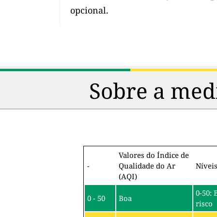
opcional.
Sobre a medi
Valores do Índice de
-
Qualidade do Ar
Nívei
(AQI)
0-50: 
0 - 50
Boa
risco