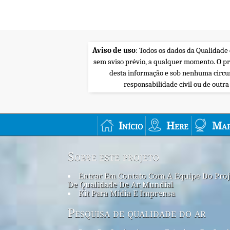
Aviso de uso
: Todos os dados da Qualidade
sem aviso prévio, a qualquer momento. O p
desta informação e sob nenhuma circu
responsabilidade civil ou de outr
Início
Here
Map
Sobre este projeto
Entrar Em Contato Com A Equipe Do Proj
De Qualidade De Ar Mundial
Kit Para Mídia E Imprensa
Pesquisa de qualidade do ar