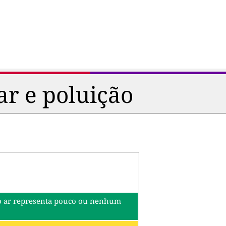
ar e poluição
o do ar representa pouco ou nenhum