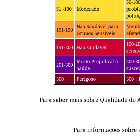
50-10
51 -100
Moderado
probl
poluiç
Não Saudável para
Membro
101-150
Grupos Sensíveis
afetad
150-2
151-200
Não saudável
sensív
Muito Prejudical à
200-30
201-300
Saúde
suscep
300+
Perigoso
300+: 
Para saber mais sobre Qualidade do A
Para informações sobre 