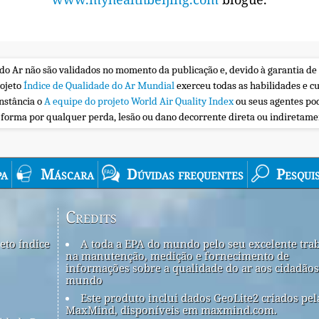
 do Ar não são validados no momento da publicação e, devido à garantia de
rojeto
Índice de Qualidade do Ar Mundial
exerceu todas as habilidades e c
nstância o
A equipe do projeto World Air Quality Index
ou seus agentes po
a forma por qualquer perda, lesão ou dano decorrente direta ou indiretam
a
Máscara
Dúvidas frequentes
Pesqui
Credits
eto índice
A toda a EPA do mundo pelo seu excelente tra
na manutenção, medição e fornecimento de
informações sobre a qualidade do ar aos cidadãos
mundo
Este produto inclui dados GeoLite2 criados pel
MaxMind, disponíveis em maxmind.com.