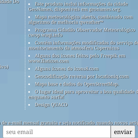
idade Do
Este produto inclui informações da cidade
GeoNames, disponíveis em geonames.org.
Mapa meteorológico aberto, combinado com
algoritmo de melhoria qweather™
Programa Cidadão Observador Meteorológico
cwop.waqi.info
Contém informações modificadas do serviço d
monitoramento da atmosfera Copernicus
Alguns dos ícones feitos pelo Freepik em
www.flaticon.com
ivo)
Alguns ícones do icons8.com
Geocodificação reversa por locationiq.com
Mapa base e dados do OpenStreetMap.
O lugar ideal para aproveitar a boa qualidade 
enquanto surfa!
Design QUACO
a de e-mail mensal gratuita e seja notificado quando novos arti
enviar