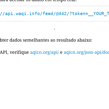
//api.waqi.info/feed/@442/?token=__YOUR_
.
bter dados semelhantes ao resultado abaixo:
 API, verifique
aqicn.org/api/
e
aqicn.org/json-api/doc