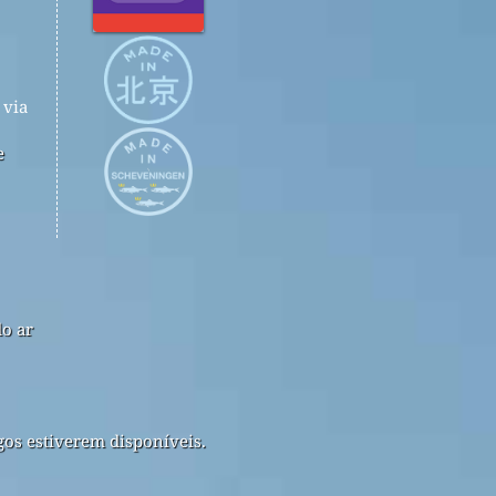
via
e
do ar
gos estiverem disponíveis.