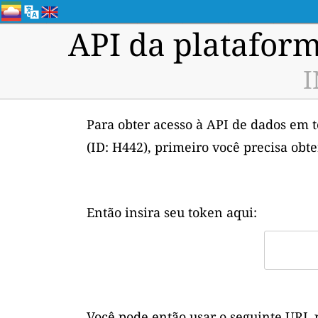
API da plataform
I
Para obter acesso à API de dados em 
(ID: H442), primeiro você precisa obt
Então insira seu token aqui:
Você pode então usar o seguinte URL 