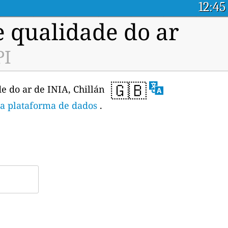
12:45
e qualidade do ar
PI
🇬🇧
e do ar de INIA, Chillán
da plataforma de dados
.