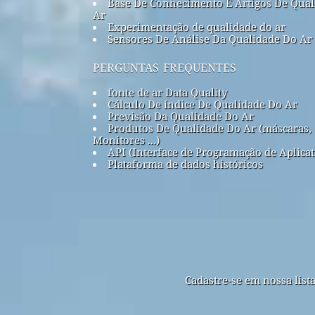
Base De Conhecimento E Artigos De Qual
Ar
Experimentação de qualidade do ar
Sensores De Análise Da Qualidade Do Ar
perguntas frequentes
fonte de ar Data Quality
Cálculo De índice De Qualidade Do Ar
Previsão Da Qualidade Do Ar
Produtos De Qualidade Do Ar (máscaras,
Monitores ...)
API (Interface de Programação de Aplicat
Plataforma de dados históricos
Cadastre-se em nossa list