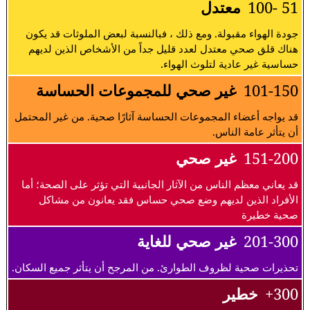
51 -100
معتدل
جودة الهواء مقبولة. ومع ذلك ، فبالنسبة لبعض الملوثات قد يكون
هناك قلق صحي معتدل لعدد قليل جداً من الأشخاص الذين لديهم
حساسية غير عادية لتلوث الهواء.
101-150
غير صحي للمجموعات الحساسة
قد يواجه أعضاء المجموعات الحساسة آثارًا صحية. من غير المحتمل
أن يتأثر عامة الناس.
151-200
غير صحي
قد يعاني معظم الناس من الآثار الجانبية التي تؤثر على الصحة؛ أما
الأفراد الذين لديهم وضع صحي حساس فقد يعانون من مشاكل
صحية خطيرة
201-300
غير صحي للغاية
تحذيرات صحية لظروف الطوارئ. من المرجح أن يتأثر جميع السكان.
300+
خطير