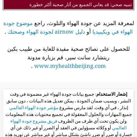
تنبيه صحي: قد يعاني الجميع من آثار صحية أكثر خطورة
لمعرفة المزيد عن جودة الهواء والتلوث، راجع
موضوع جودة
الهواء في ويكيبيديا
أو
دليل airnow لجودة الهواء وصحتك
.
للحصول على نصائح صحية مفيدة للغاية من طبيب بكين
ريتشارد سانت سير، قم بزيارة مدونة
.
www.myhealthbeijing.com
إشعار الاستخدام
: جميع بيانات جودة الهواء غير مضمونة في وقت
النشر ، وبسبب ضمان الجودة ، يمكن تعديل هذه البيانات ، دون سابق
إنذار ، في أي وقت. لقد مارس مشروع
مؤشر جودة الهواء العالمي
جميع المهارات والحلول المعقولة في تجميع محتويات هذه المعلومات
ولن يكون تحت أي ظرف من الظروف
فريق مشروع جودة الهواء
العالمي
أو وكلائه مسؤولين في العقد أو الضرر أو غير ذلك عن أي
خسارة أو ضرر أو ضرر ناشئ بشكل مباشر أو غير مباشر عن توريد هذه