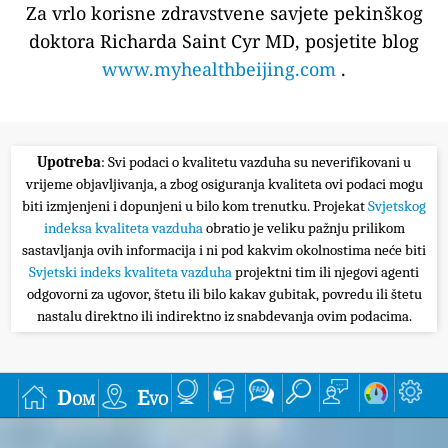
Za vrlo korisne zdravstvene savjete pekinškog
doktora Richarda Saint Cyr MD, posjetite blog
www.myhealthbeijing.com
.
Upotreba
: Svi podaci o kvalitetu vazduha su neverifikovani u
vrijeme objavljivanja, a zbog osiguranja kvaliteta ovi podaci mogu
biti izmjenjeni i dopunjeni u bilo kom trenutku. Projekat
Svjetskog
indeksa kvaliteta vazduha
obratio je veliku pažnju prilikom
sastavljanja ovih informacija i ni pod kakvim okolnostima neće biti
Svjetski indeks kvaliteta vazduha
projektni tim ili njegovi agenti
odgovorni za ugovor, štetu ili bilo kakav gubitak, povredu ili štetu
nastalu direktno ili indirektno iz snabdevanja ovim podacima.
Dom
Evo