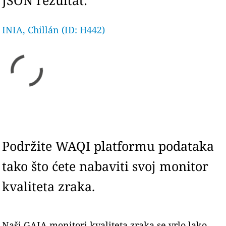
JSON rezultat:
INIA, Chillán (ID: H442)
Podržite WAQI platformu podataka
tako što ćete nabaviti svoj monitor
kvaliteta zraka.
Naši GAIA monitori kvaliteta zraka se vrlo lako