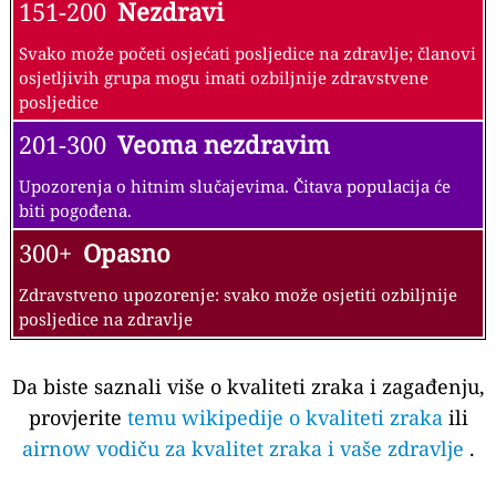
151-200
Nezdravi
Svako može početi osjećati posljedice na zdravlje; članovi
osjetljivih grupa mogu imati ozbiljnije zdravstvene
posljedice
201-300
Veoma nezdravim
Upozorenja o hitnim slučajevima. Čitava populacija će
biti pogođena.
300+
Opasno
Zdravstveno upozorenje: svako može osjetiti ozbiljnije
posljedice na zdravlje
Da biste saznali više o kvaliteti zraka i zagađenju,
provjerite
temu wikipedije o kvaliteti zraka
ili
airnow vodiču za kvalitet zraka i vaše zdravlje
.