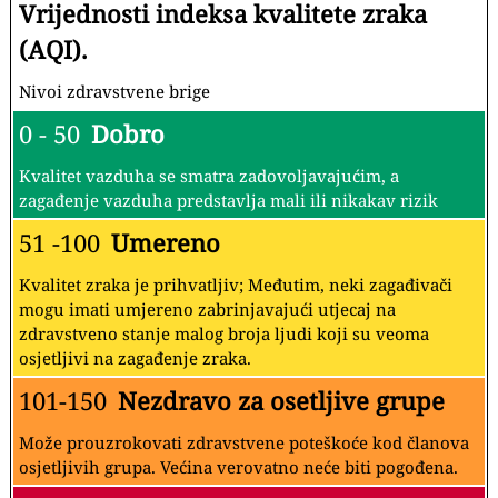
Vrijednosti indeksa kvalitete zraka
(AQI).
Nivoi zdravstvene brige
0 - 50
Dobro
Kvalitet vazduha se smatra zadovoljavajućim, a
zagađenje vazduha predstavlja mali ili nikakav rizik
51 -100
Umereno
Kvalitet zraka je prihvatljiv; Međutim, neki zagađivači
mogu imati umjereno zabrinjavajući utjecaj na
zdravstveno stanje malog broja ljudi koji su veoma
osjetljivi na zagađenje zraka.
101-150
Nezdravo za osetljive grupe
Može prouzrokovati zdravstvene poteškoće kod članova
osjetljivih grupa. Većina verovatno neće biti pogođena.