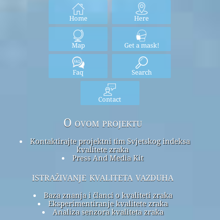
Home
Here
Map
Get a mask!
Faq
Search
Contact
O ovom projektu
Kontaktirajte projektni tim Svjetskog indeksa
kvalitete zraka
Press And Media Kit
istraživanje kvaliteta vazduha
Baza znanja i članci o kvaliteti zraka
Eksperimentiranje kvalitete zraka
Analiza senzora kvaliteta zraka