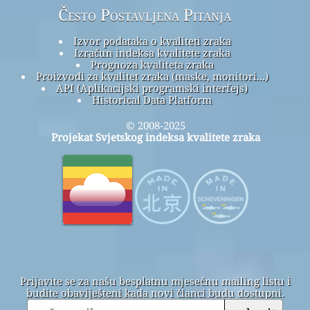
Često Postavljena Pitanja
Izvor podataka o kvaliteti zraka
Izračun indeksa kvalitete zraka
Prognoza kvaliteta zraka
Proizvodi za kvalitet zraka (maske, monitori...)
API (Aplikacijski programski interfejs)
Historical Data Platform
© 2008-2025
Projekat Svjetskog indeksa kvalitete zraka
Prijavite se za našu besplatnu mjesečnu mailing listu i
budite obaviješteni kada novi članci budu dostupni.