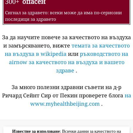
300+
опасен
Сигнал за здравето: всеки може да има по-сериозни
последици за здравето
За да научите повече за качеството на въздуха
и замърсяването, вижте
темата за качеството
на въздуха в wikipedia
или
ръководството на
airnow за качеството на въздуха и вашето
здраве
.
За много полезни здравни съвети на д-р
Ричард Сейнт Сир от Пекин проверете блога
на
www.myhealthbeijing.com
.
Известие за използване
: Всички данни за качеството на