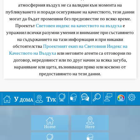
атмосферния въздух не са валидни към момента на
публикуването и поради осигуряване на качеството, тези данни
могат да бъдат променяни без предизвестие по всяко време.
Проектът
Световен индекс на качеството на въздуха
е
упражнил всички разумни умения и внимание при съставянето
на съдържанието на тази информация и при никакви
обстоятелства
Проектният екип на Световния Индекс на
Качеството на Въздуха
или неговите агенти са отговорни по
договор, нередовност или по друг начин за всяка загуба,
нараняване или щета, възникващи пряко или косвено от
предоставянето на тези данни.
У дома
Тук
Home
Here