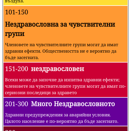
въздуха.
101-150
Нездравословна за чувствителни
групи
Членовете на чувствителните групи могат да имат
здравни ефекти. Обществеността не е вероятно да
бъде засегната.
151-200
нездравословен
Всеки може да започне да изпитва здравни ефекти;
членовете на чувствителните групи могат да имат по-
сериозни последици за здравето
201-300
Много Нездравословното
Здравни предупреждения за аварийни условия.
Цялото население е по-вероятно да бъде засегнато.