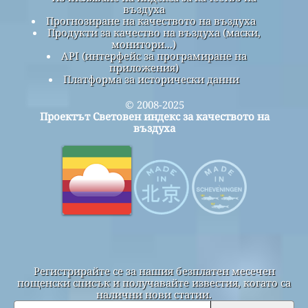
въздуха
Прогнозиране на качеството на въздуха
Продукти за качество на въздуха (маски,
монитори...)
API (интерфейс за програмиране на
приложения)
Платформа за исторически данни
© 2008-2025
Проектът Световен индекс за качеството на
въздуха
Регистрирайте се за нашия безплатен месечен
пощенски списък и получавайте известия, когато са
налични нови статии.