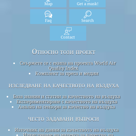
Map
Get a mask!
Faq
Search
Contact
Относно този проект
Свържете се с екипа на проекта World Air
Quality Index
Комплект за преса и медии
изследване на качеството на въздуха
База знания и статии за качеството на въздуха
Експериментиране с качеството на въздуха
Анализ на сензори за качество на въздуха
често задавани въпроси
Източник на данни за качеството на въздуха
Изчисляване на индекса за качество на