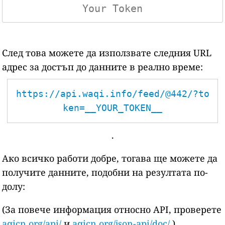
След това можете да използвате следния URL
адрес за достъп до данните в реално време:
https://api.waqi.info/feed/@442/?to
ken=__YOUR_TOKEN__
.
Ако всичко работи добре, тогава ще можете да
получите данните, подобни на резултата по-
долу:
(За повече информация относно API, проверете
aqicn.org/api/
и
aqicn.org/json-api/doc/
)