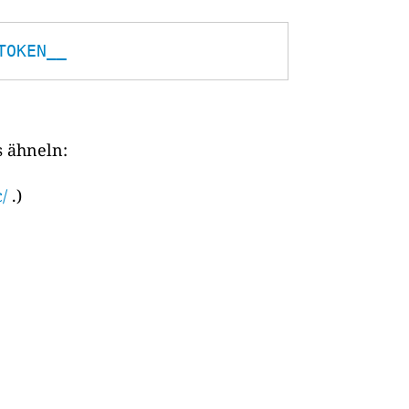
TOKEN__
s ähneln:
/
.)