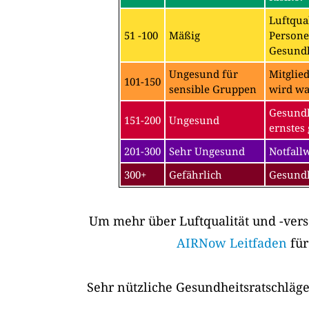
Luftqual
51 -100
Mäßig
Persone
Gesundh
Ungesund für
Mitglie
101-150
sensible Gruppen
wird wa
Gesundh
151-200
Ungesund
ernstes 
201-300
Sehr Ungesund
Notfall
300+
Gefährlich
Gesundh
Um mehr über Luftqualität und -vers
AIRNow Leitfaden
für
Sehr nützliche Gesundheitsratschläge