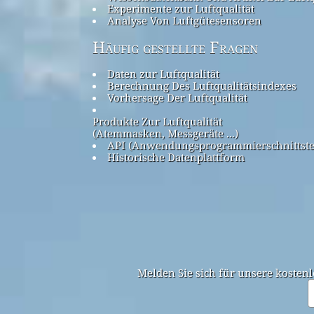
Experimente zur Luftqualität
Analyse Von Luftgütesensoren
Häufig gestellte Fragen
Daten zur Luftqualität
Berechnung Des Luftqualitätsindexes
Vorhersage Der Luftqualität
Produkte Zur Luftqualität
(Atemmasken, Messgeräte ...)
API (Anwendungsprogrammierschnittste
Historische Datenplattform
Melden Sie sich für unsere kostenl