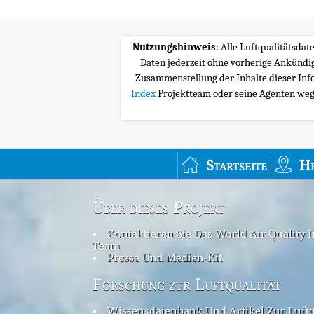
Nutzungshinweis
: Alle Luftqualitätsda
Daten jederzeit ohne vorherige Ankünd
Zusammenstellung der Inhalte dieser Inf
Index
Projektteam oder seine Agenten wege
Startseite
H
Über dieses Projekt
Kontaktieren Sie Das World Air Quality 
Team
Presse Und Medien-Kit
Forschung zur Luftqualität
Wissensdatenbank Und Artikel Zur Luftq