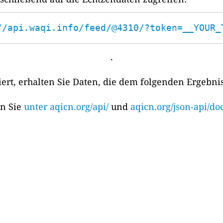
//api.waqi.info/feed/@4310/?token=__YOUR_
.
rt, erhalten Sie Daten, die dem folgenden Ergebni
en Sie
unter aqicn.org/api/
und
aqicn.org/json-api/doc