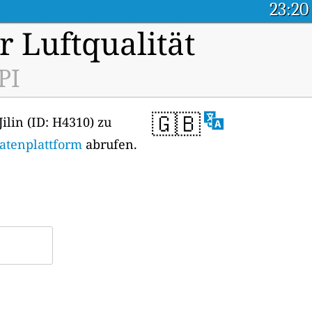
23:20
r Luftqualität
PI
🇬🇧
ilin (ID: H4310) zu
Datenplattform
abrufen.