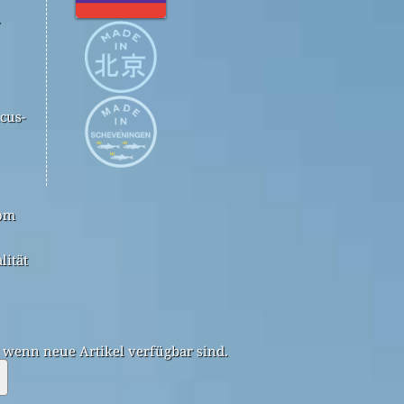
.
cus-
com
lität
, wenn neue Artikel verfügbar sind.