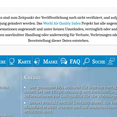
ten sind zum Zeitpunkt der Veröffentlichung noch nicht verifiziert, und a
igung geändert werden. Das
World Air Quality Index
Projekt hat alle ange
ormationen angewandt und unter keinen Umständen, vertraglich oder and
n unerlaubter Handlung oder anderweitig für Verluste, Verletzungen oder
Bereitstellung dieser Daten entstehen.
ere
Karte
Maske
FAQ
Suche
Credits
Index
Der gesamten EPA weltweit für ihre hervorra
Arbeit bei der Pflege, Messung und Bereitstellun
Informationen zur Luftqualität für die Weltbürg
Dieses Produkt enthält GeoLite2-Daten, die vo
MaxMind erstellt wurden und auf maxmind.com
erhältlich sind.
ualität