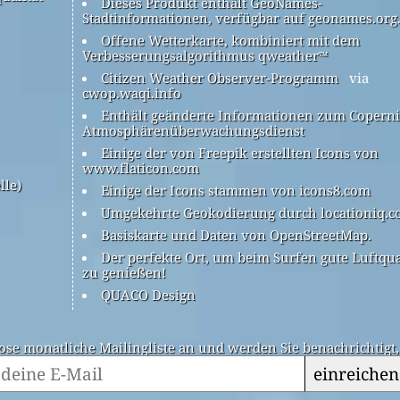
Dieses Produkt enthält GeoNames-
Stadtinformationen, verfügbar auf geonames.org
Offene Wetterkarte, kombiniert mit dem
Verbesserungsalgorithmus qweather™
Citizen Weather Observer-Programm
via
cwop.waqi.info
Enthält geänderte Informationen zum Coperni
Atmosphärenüberwachungsdienst
Einige der von Freepik erstellten Icons von
www.flaticon.com
lle)
Einige der Icons stammen von icons8.com
Umgekehrte Geokodierung durch locationiq.
Basiskarte und Daten von OpenStreetMap.
Der perfekte Ort, um beim Surfen gute Luftqua
zu genießen!
QUACO Design
ose monatliche Mailingliste an und werden Sie benachrichtigt
einreichen