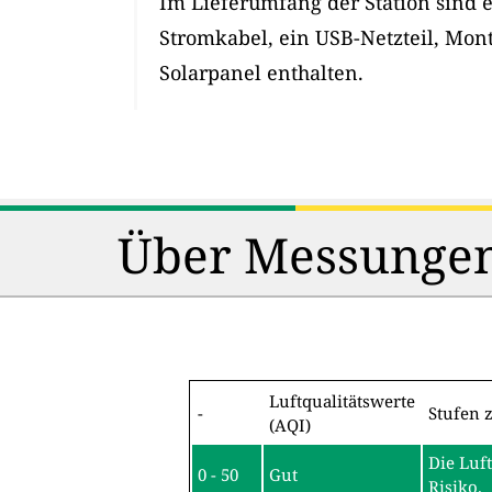
Im Lieferumfang der Station sind 
Stromkabel, ein USB-Netzteil, Mon
Solarpanel enthalten.
Über Messungen
Luftqualitätswerte
-
Stufen 
(AQI)
Die Luf
0 - 50
Gut
Risiko.