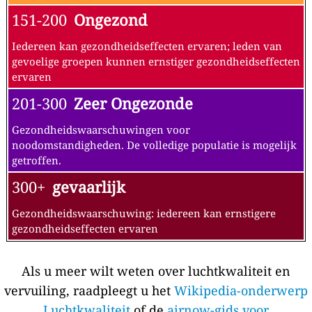
151-200
Ongezond
Iedereen kan gezondheidseffecten ervaren; leden van
gevoelige groepen kunnen ernstiger gezondheidseffecten
ervaren
201-300
Zeer Ongezonde
Gezondheidswaarschuwingen voor
noodomstandigheden. De volledige populatie is mogelijk
getroffen.
300+
gevaarlijk
Gezondheidswaarschuwing: iedereen kan ernstigere
gezondheidseffecten ervaren
Als u meer wilt weten over luchtkwaliteit en
vervuiling, raadpleegt u het
Wikipedia-onderwerp
Luchtkwaliteit
of de
airnow-gids voor