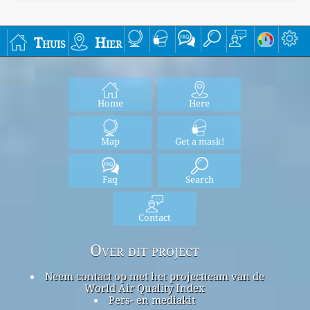
Thuis
Hier
Home
Here
Map
Get a mask!
Faq
Search
Contact
Over dit project
Neem contact op met het projectteam van de
World Air Quality Index
Pers- en mediakit