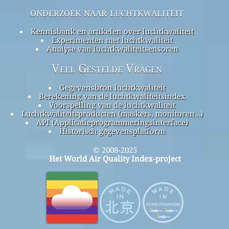
onderzoek naar luchtkwaliteit
Kennisbank en artikelen over luchtkwaliteit
Experimenten met luchtkwaliteit
Analyse van luchtkwaliteitsensoren
Veel Gestelde Vragen
Gegevensbron luchtkwaliteit
Berekening van de luchtkwaliteitsindex
Voorspelling van de luchtkwaliteit
Luchtkwaliteitsproducten (maskers, monitoren…)
API (Applicatieprogrammeringsinterface)
Historisch gegevensplatform
© 2008-2025
Het World Air Quality Index-project