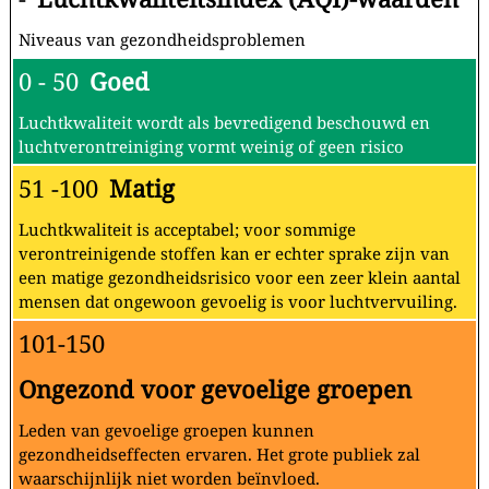
Niveaus van gezondheidsproblemen
0 - 50
Goed
Luchtkwaliteit wordt als bevredigend beschouwd en
luchtverontreiniging vormt weinig of geen risico
51 -100
Matig
Luchtkwaliteit is acceptabel; voor sommige
verontreinigende stoffen kan er echter sprake zijn van
een matige gezondheidsrisico voor een zeer klein aantal
mensen dat ongewoon gevoelig is voor luchtvervuiling.
101-150
Ongezond voor gevoelige groepen
Leden van gevoelige groepen kunnen
gezondheidseffecten ervaren. Het grote publiek zal
waarschijnlijk niet worden beïnvloed.