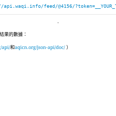
//api.waqi.info/feed/@4156/?token=__YOUR_
.
結果的數據：
/api/
和
aqicn.org/json-api/doc/
）