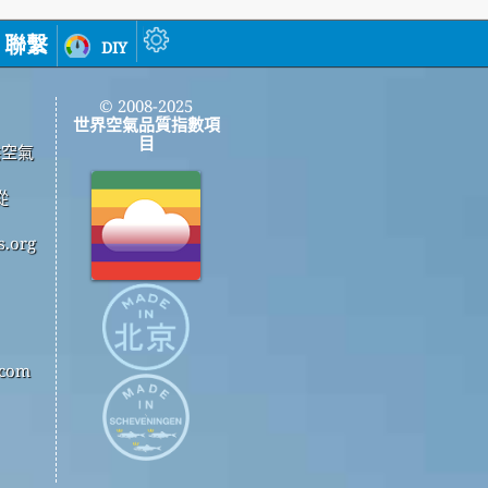
聯繫
diy
© 2008-2025
世界空氣品質指數項
目
供空氣
從
.org
com