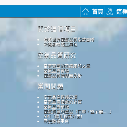
首頁
這
關於這個項目
聯繫世界空氣品質指數團隊
新聞和媒體工具包
空氣品質研究
空氣質量的知識庫和文章
空氣品質實驗
空氣品質傳感器分析
常問問題
空氣品質數據來源
空氣品質指數的計算
空氣品質預報
空氣質量的產品（口罩，監示器......）
API（應用程式介面）
歷史數據平台