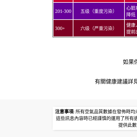
心脏
201-300
五级（重度污染）
降低
健康
300+
六级（严重污染）
提前
如果
有關健康建議詳​​見北
注意事項
: 所有空氣品質數據在發佈時
這些訊息內容時已經謹慎的運用了所有
提供此數