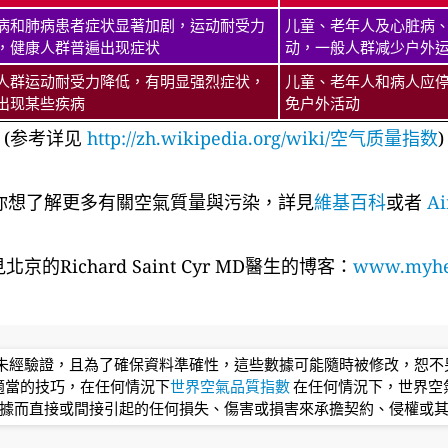
病和肺病患者症状显著加剧，运动耐受力
儿童、老年人及心脏病
，健康人群普遍出现症状
动，一般人群减少户外
人群运动耐受力降低，有明显强烈症状，
儿童、老年人和病人应
出现某些疾病
免户外活动
(参考详见
http://zh.wikipedia.org/wiki/空气质量指数
)
你想了解更多有關空氣質量與污染，詳見
維基百科
或者
Ai
京的Richard Saint Cyr MD醫生的博客：
www.myhea
均未經驗證，且為了確保資料準確性，這些數據可能隨時被修改，恕
適當的技巧，在任何情況下
世界空氣品質指數
在任何情況下，世界空
據而直接或間接引起的任何損失、傷害或損害來承擔契約、侵權或