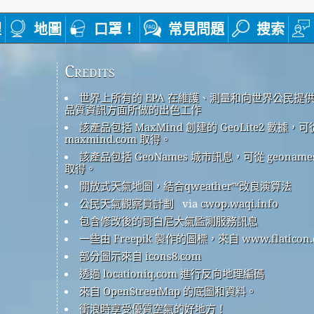
裡
地圖
口罩！
常見問題
搜索
Credits
世界上所有的 EPA 在維護、測量和向世界公民提
品質資訊方面所做的出色工作
該產品包括 MaxMind 創建的 GeoLite2 數據，可
maxmind.com 取得。
該產品包括 GeoNames 城市訊息，可從 geonames
取得。
開放式天氣地圖，結合qweather™改良演算法
公民天氣觀察員計劃
via
cwop.waqi.info
包含修改後的哥白尼大氣監測服務訊息
一些由 Freepik 製作的圖標，來自 www.flaticon.
部分圖示來自 icons8.com
透過 locationiq.com 進行反向地理編碼
來自 OpenStreetMap 的底圖和資料。
衝浪時享受優質空氣的好地方！