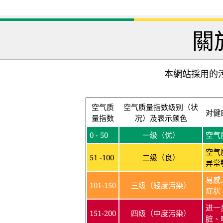
關
本網站採用的污
空气质
空气质量指数级别（状
对健
量指数
况）及表示颜色
0 - 50
一级（优）
空气
空气
51 -100
二级（良）
异常
易感
101-150
三级（轻度污染）
症状
进一
151-200
四级（中度污染）
脏、