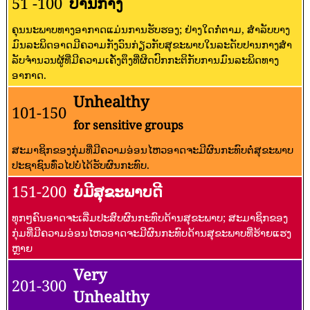
51 -100
ປານກາງ
ຄຸນນະພາບທາງອາກາດແມ່ນການຮັບຮອງ; ຢ່າງໃດກໍ່ຕາມ, ສໍາລັບບາງ
ມົນລະພິດອາດມີຄວາມກັງວົນກ່ຽວກັບສຸຂະພາບໃນລະດັບປານກາງສໍາ
ລັບຈໍານວນຜູ້ທີ່ມີຄວາມເຄັ່ງຕຶງທີ່ຜິດປົກກະຕິກັບການມົນລະພິດທາງ
ອາກາດ.
Unhealthy
101-150
for sensitive groups
ສະມາຊິກຂອງກຸ່ມທີ່ມີຄວາມອ່ອນໄຫວອາດຈະມີຜົນກະທົບຕໍ່ສຸຂະພາບ
ປະຊາຊົນທົ່ວໄປບໍ່ໄດ້ຮັບຜົນກະທົບ.
151-200
ບໍ່ມີສຸຂະພາບດີ
ທຸກໆຄົນອາດຈະເລີ່ມປະສົບຜົນກະທົບດ້ານສຸຂະພາບ; ສະມາຊິກຂອງ
ກຸ່ມທີ່ມີຄວາມອ່ອນໄຫວອາດຈະມີຜົນກະທົບດ້ານສຸຂະພາບທີ່ຮ້າຍແຮງ
ຫຼາຍ
Very
201-300
Unhealthy