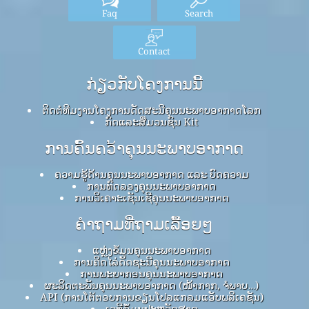
Faq
Search
Contact
ກ່ຽວກັບໂຄງການນີ້
ຕິດຕໍ່ທີມງານໂຄງການດັດສະນີຄຸນນະພາບອາກາດໂລກ
ກົດ​ແລະ​ສື່​ມວນ​ຊົນ Kit
ການຄົ້ນຄວ້າຄຸນນະພາບອາກາດ
ຄວາມຮູ້ດ້ານຄຸນນະພາບອາກາດ ແລະ ບົດຄວາມ
ການທົດລອງຄຸນນະພາບອາກາດ
ການວິເຄາະເຊັນເຊີຄຸນນະພາບອາກາດ
ຄໍາຖາມທີ່ຖາມເລື້ອຍໆ
ແຫຼ່ງຂໍ້ມູນຄຸນນະພາບອາກາດ
ການຄິດໄລ່ດັດຊະນີຄຸນນະພາບອາກາດ
ການພະຍາກອນຄຸນນະພາບອາກາດ
ຜະລິດຕະພັນຄຸນນະພາບອາກາດ (ໜ້າກາກ, ຈໍພາບ…)
API (ການໂຕ້ຕອບການຂຽນໂປລແກລມແອັບພລິເຄຊັນ)
ເວທີຂໍ້ມູນປະຫວັດສາດ