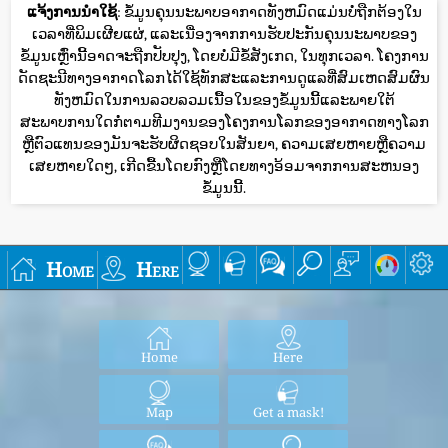
ແຈ້ງການນໍາໃຊ້
: ຂໍ້ມູນຄຸນນະພາບອາກາດທັງຫມົດແມ່ນບໍ່ຖືກຕ້ອງໃນ
ເວລາທີ່ພິມເຜີຍແຜ່, ແລະເນື່ອງຈາກການຮັບປະກັນຄຸນນະພາບຂອງ
ຂໍ້ມູນເຫຼົ່ານີ້ອາດຈະຖືກປັບປຸງ, ໂດຍບໍ່ມີຂໍ້ສັງເກດ, ໃນທຸກເວລາ. ໂຄງການ
ດັດຊະນີທາງອາກາດໂລກໄດ້ໃຊ້ທັກສະແລະການດູແລທີ່ສົມເຫດສົມຜົນ
ທັງຫມົດໃນການລວບລວມເນື້ອໃນຂອງຂໍ້ມູນນີ້ແລະພາຍໃຕ້
ສະພາບການໃດກໍ່ຕາມທີມງານຂອງໂຄງການໂລກຂອງອາກາດທາງໂລກ
ຫຼືຕົວແທນຂອງມັນຈະຮັບຜິດຊອບໃນສັນຍາ, ຄວາມເສຍຫາຍຫຼືຄວາມ
ເສຍຫາຍໃດໆ, ເກີດຂື້ນໂດຍກົງຫຼືໂດຍທາງອ້ອມຈາກການສະຫນອງ
ຂໍ້ມູນນີ້.
Home
Here
Home
Here
Map
Get a mask!