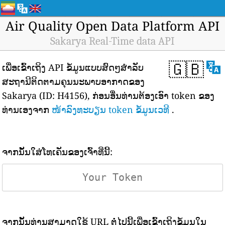
Air Quality Open Data Platform API
Sakarya Real-Time data API
🇬🇧
ເພື່ອເຂົ້າເຖິງ API ຂໍ້ມູນແບບສົດໆສຳລັບ
ສະຖານີຕິດຕາມຄຸນນະພາບອາກາດຂອງ
Sakarya (ID: H4156), ກ່ອນອື່ນທ່ານຕ້ອງເອົາ token ຂອງ
ທ່ານເອງຈາກ
ໜ້າລົງທະບຽນ token ຂໍ້ມູນເວທີ
.
ຈາກນັ້ນໃສ່ໂທເຄັນຂອງເຈົ້າທີ່ນີ້:
ຈາກນັ້ນທ່ານສາມາດໃຊ້ URL ຕໍ່ໄປນີ້ເພື່ອເຂົ້າເຖິງຂໍ້ມູນໃນ