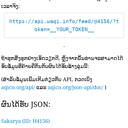
ເວລາຈິງ:
https://api.waqi.info/feed/@4156/?t
oken=__YOUR_TOKEN__
.
ຖ້າທຸກສິ່ງທຸກຢ່າງເຮັດວຽກດີ, ຫຼັງຈາກນັ້ນທ່ານຈະສາມາດໄດ້
ຮັບຂໍ້ມູນທີ່ຄ້າຍຄືກັນກັບຜົນໄດ້ຮັບຂ້າງລຸ່ມນີ້:
(ສຳລັບຂໍ້ມູນເພີ່ມເຕີມກ່ຽວກັບ API, ກວດເບິ່ງ
aqicn.org/api/
ແລະ
aqicn.org/json-api/doc/
)
ຜົນໄດ້ຮັບ JSON:
Sakarya (ID: H4156)