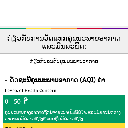
ກ່ຽວກັບການວັດແທກຄຸນນະພາບອາກາດ
ແລະມົນລະພິດ:
ກ່ຽວກັບລະດັບຄຸນນະພາບອາກາດ
-
ດັດຊະນີຄຸນນະພາບອາກາດ (AQI) ຄ່າ
Levels of Health Concern
0 - 50
ດີ
ຄຸນນະພາບທາງອາກາດຖືກພິຈາລະນາເປັນທີ່ພໍໃຈ, ແລະມົນລະພິດທາງ
ອາກາດກໍ່ມີຄວາມສ່ຽງຫນ້ອຍຫຼືບໍ່ມີຄວາມສ່ຽງ