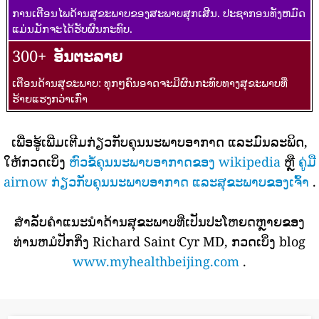
ການເຕືອນໄພດ້ານສຸຂະພາບຂອງສະພາບສຸກເສີນ. ປະຊາກອນທັງຫມົດ
ແມ່ນມັກຈະໄດ້ຮັບຜົນກະທົບ.
300+
ອັນຕະລາຍ
ເຕືອນດ້ານສຸຂະພາບ: ທຸກໆຄົນອາດຈະມີຜົນກະທົບທາງສຸຂະພາບທີ່
ຮ້າຍແຮງກວ່າເກົ່າ
ເພື່ອຮູ້ເພີ່ມເຕີມກ່ຽວກັບຄຸນນະພາບອາກາດ ແລະມົນລະພິດ,
ໃຫ້ກວດເບິ່ງ
ຫົວຂໍ້ຄຸນນະພາບອາກາດຂອງ wikipedia
ຫຼື
ຄູ່ມື
airnow ກ່ຽວກັບຄຸນນະພາບອາກາດ ແລະສຸຂະພາບຂອງເຈົ້າ
.
ສໍາລັບຄໍາແນະນໍາດ້ານສຸຂະພາບທີ່ເປັນປະໂຫຍດຫຼາຍຂອງ
ທ່ານຫມໍປັກກິ່ງ Richard Saint Cyr MD, ກວດເບິ່ງ blog
www.myhealthbeijing.com
.