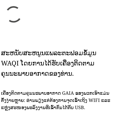
ສະຫນັບສະຫນູນແພລະຕະຟອມຂໍ້ມູນ
WAQI ໂດຍການໄດ້ຮັບເຄື່ອງຕິດຕາມ
ຄຸນນະພາບອາກາດຂອງທ່ານ.
ເຄື່ອງຕິດຕາມຄຸນນະພາບອາກາດ GAIA ຂອງພວກເຮົາແມ່ນ
ຕັ້ງງ່າຍຫຼາຍ: ທ່ານພຽງແຕ່ຕ້ອງການຈຸດເຂົ້າເຖິງ WIFI ແລະ
ແຫຼ່ງສະໜອງພະລັງງານທີ່ເຂົ້າກັນໄດ້ກັບ USB.