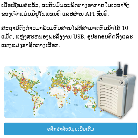
ເມື່ອເຊື່ອມຕໍ່ແລ້ວ, ລະດັບມົນລະພິດທາງອາກາດໃນເວລາຈິງ
ຂອງເຈົ້າແມ່ນມີຢູ່ໃນແຜນທີ່ ແລະຜ່ານ API ທັນທີ.
ສະຖານີດັ່ງກ່າວມາພ້ອມກັບສາຍໄຟທີ່ສາມາດກັນນ້ໍາໄດ້ 10
ແມັດ, ແຫຼ່ງສະຫນອງພະລັງງານ USB, ອຸປະກອນຕິດຕັ້ງແລະ
ແຜງແສງອາທິດທາງເລືອກ.
ຄລິກສຳລັບຂໍ້ມູນເພີ່ມເຕີມ