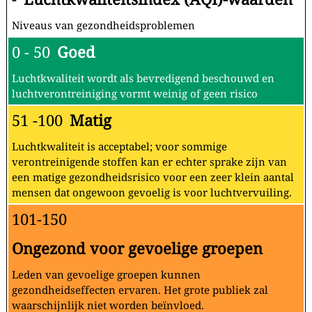
Niveaus van gezondheidsproblemen
0 - 50
Goed
Luchtkwaliteit wordt als bevredigend beschouwd en
luchtverontreiniging vormt weinig of geen risico
51 -100
Matig
Luchtkwaliteit is acceptabel; voor sommige
verontreinigende stoffen kan er echter sprake zijn van
een matige gezondheidsrisico voor een zeer klein aantal
mensen dat ongewoon gevoelig is voor luchtvervuiling.
101-150
Ongezond voor gevoelige groepen
Leden van gevoelige groepen kunnen
gezondheidseffecten ervaren. Het grote publiek zal
waarschijnlijk niet worden beïnvloed.