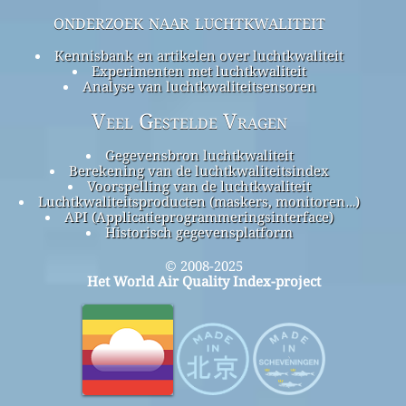
onderzoek naar luchtkwaliteit
Kennisbank en artikelen over luchtkwaliteit
Experimenten met luchtkwaliteit
Analyse van luchtkwaliteitsensoren
Veel Gestelde Vragen
Gegevensbron luchtkwaliteit
Berekening van de luchtkwaliteitsindex
Voorspelling van de luchtkwaliteit
Luchtkwaliteitsproducten (maskers, monitoren…)
API (Applicatieprogrammeringsinterface)
Historisch gegevensplatform
© 2008-2025
Het World Air Quality Index-project