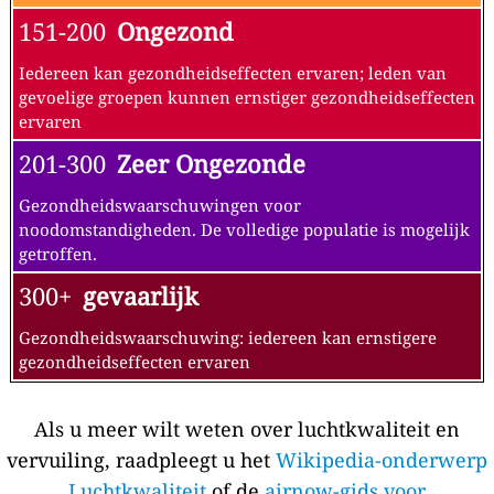
151-200
Ongezond
Iedereen kan gezondheidseffecten ervaren; leden van
gevoelige groepen kunnen ernstiger gezondheidseffecten
ervaren
201-300
Zeer Ongezonde
Gezondheidswaarschuwingen voor
noodomstandigheden. De volledige populatie is mogelijk
getroffen.
300+
gevaarlijk
Gezondheidswaarschuwing: iedereen kan ernstigere
gezondheidseffecten ervaren
Als u meer wilt weten over luchtkwaliteit en
vervuiling, raadpleegt u het
Wikipedia-onderwerp
Luchtkwaliteit
of de
airnow-gids voor