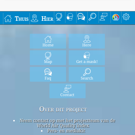
Thuis
Hier
Home
Here
Map
Get a mask!
Faq
Search
Contact
Over dit project
Neem contact op met het projectteam van de
World Air Quality Index
Pers- en mediakit