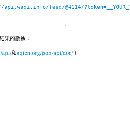
//api.waqi.info/feed/@4114/?token=__YOUR_
.
結果的數據：
/api/
和
aqicn.org/json-api/doc/
）