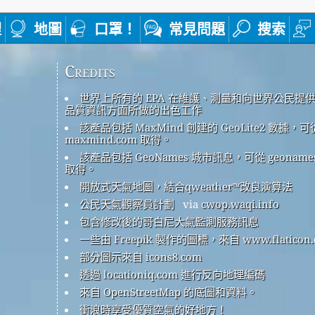
裡
地圖
口罩！
常見問題
搜索
Credits
世界上所有的 EPA 在維護、測量和向世界公民提
品質資訊方面所做的出色工作
該產品包括 MaxMind 創建的 GeoLite2 數據，可
maxmind.com 取得。
該產品包括 GeoNames 城市訊息，可從 geonames
取得。
開放式天氣地圖，結合qweather™改良演算法
公民天氣觀察員計劃
via
cwop.waqi.info
包含修改後的哥白尼大氣監測服務訊息
一些由 Freepik 製作的圖標，來自 www.flaticon.
部分圖示來自 icons8.com
透過 locationiq.com 進行反向地理編碼
來自 OpenStreetMap 的底圖和資料。
衝浪時享受優質空氣的好地方！