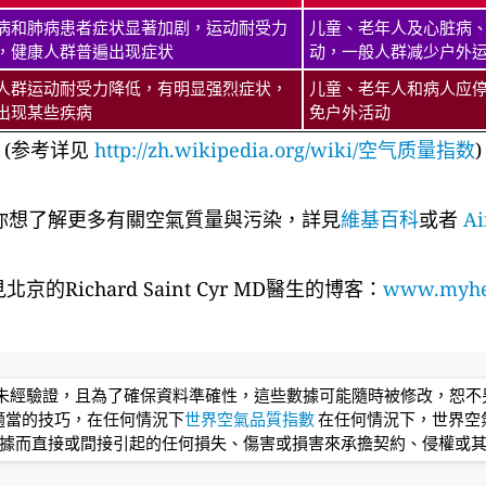
病和肺病患者症状显著加剧，运动耐受力
儿童、老年人及心脏病
，健康人群普遍出现症状
动，一般人群减少户外
人群运动耐受力降低，有明显强烈症状，
儿童、老年人和病人应
出现某些疾病
免户外活动
(参考详见
http://zh.wikipedia.org/wiki/空气质量指数
)
你想了解更多有關空氣質量與污染，詳見
維基百科
或者
Ai
京的Richard Saint Cyr MD醫生的博客：
www.myhea
均未經驗證，且為了確保資料準確性，這些數據可能隨時被修改，恕
適當的技巧，在任何情況下
世界空氣品質指數
在任何情況下，世界空
據而直接或間接引起的任何損失、傷害或損害來承擔契約、侵權或