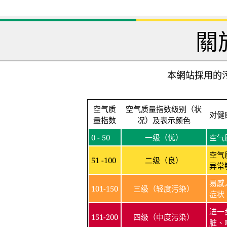
關
本網站採用的污
空气质
空气质量指数级别（状
对健
量指数
况）及表示颜色
0 - 50
一级（优）
空气
空气
51 -100
二级（良）
异常
易感
101-150
三级（轻度污染）
症状
进一
151-200
四级（中度污染）
脏、