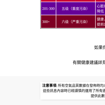
心脏
201-300
五级（重度污染）
降低
健康
300+
六级（严重污染）
提前
如果
有關健康建議詳​​見北
注意事項
: 所有空氣品質數據在發佈時
這些訊息內容時已經謹慎的運用了所有
提供此數