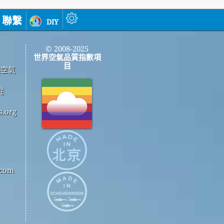
聯繫
diy
© 2008-2025
世界空氣品質指數項
目
供空氣
從
.org
com