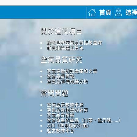
首頁
這
關於這個項目
聯繫世界空氣品質指數團隊
新聞和媒體工具包
空氣品質研究
空氣質量的知識庫和文章
空氣品質實驗
空氣品質傳感器分析
常問問題
空氣品質數據來源
空氣品質指數的計算
空氣品質預報
空氣質量的產品（口罩，監示器......）
API（應用程式介面）
歷史數據平台