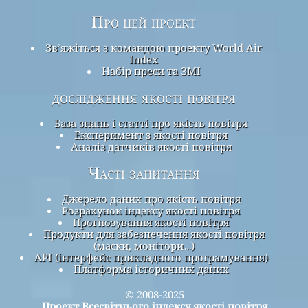
Про цей проект
Зв’яжіться з командою проекту World Air
Index
Набір преси та ЗМІ
дослідження якості повітря
База знань і статті про якість повітря
Експеримент з якості повітря
Аналіз датчиків якості повітря
Часті запитання
Джерело даних про якість повітря
Розрахунок індексу якості повітря
Прогнозування якості повітря
Продукти для забезпечення якості повітря
(маски, монітори…)
API (інтерфейс прикладного програмування)
Платформа історичних даних
© 2008-2025
Проект Всесвітнього індексу якості повітря