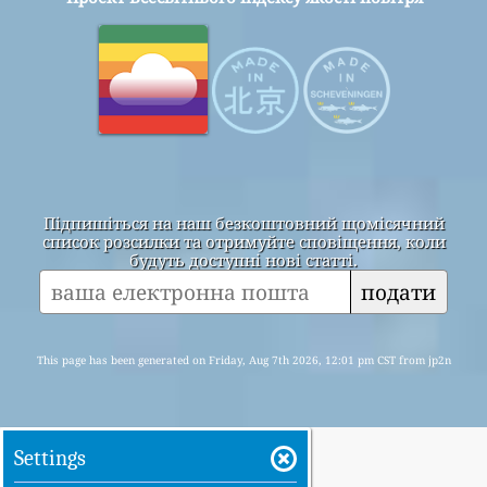
Підпишіться на наш безкоштовний щомісячний
список розсилки та отримуйте сповіщення, коли
будуть доступні нові статті.
подати
This page has been generated on Friday, Aug 7th 2026, 12:01 pm CST from jp2n
Settings