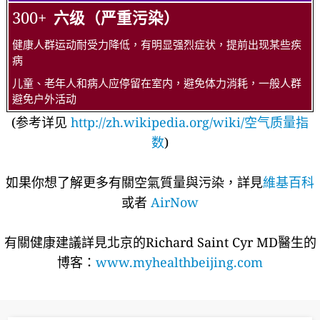
300+
六级（严重污染）
健康人群运动耐受力降低，有明显强烈症状，提前出现某些疾
病
儿童、老年人和病人应停留在室内，避免体力消耗，一般人群
避免户外活动
(参考详见
http://zh.wikipedia.org/wiki/空气质量指
数
)
如果你想了解更多有關空氣質量與污染，詳見
維基百科
或者
AirNow
有關健康建議詳​​見北京的Richard Saint Cyr MD醫生的
博客：
www.myhealthbeijing.com