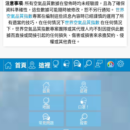
注意事項
: 所有空氣品質數據在發佈時均未經驗證，且為了確保
資料準確性，這些數據可能隨時被修改，恕不另行通知。
世界
空氣品質指數
專案在編制這些訊息內容時已經謹慎的運用了所
有適當的技巧，在任何情況下
世界空氣品質指數
在任何情況
下，世界空氣品質指數專案團隊或其代理人均不對因提供此數
據而直接或間接引起的任何損失、傷害或損害來承擔契約、侵
權或其他責任。
首頁
這裡
首頁
這裡
地圖
口罩！
常見問題
搜索