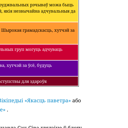
абруджвальных рэчываў можа быць
й, якія незвычайна адчувальныя да
 Шырокая грамадскасць, хутчэй за
льных груп могуць адчуваць
, хутчэй за ўсё, будуць
ступствы для здароўя
Вікіпедыі «Якасць паветра»
або
е»
.
арда Сэн-Сіра глядзіце ў блогу