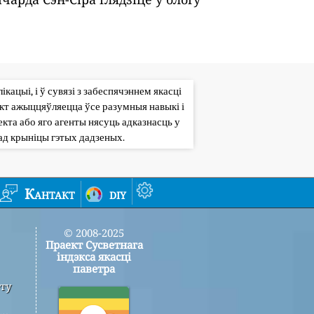
кацыі, і ў сувязі з забеспячэннем якасці
кт ажыццяўляецца ўсе разумныя навыкі і
кта або яго агенты нясуць адказнасць у
ад крыніцы гэтых дадзеных.
Кантакт
diy
© 2008-2025
Праект Сусветнага
індэкса якасці
паветра
ту