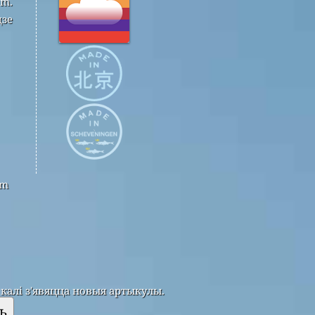
om.
дзе
om
калі з'явяцца новыя артыкулы.
ь