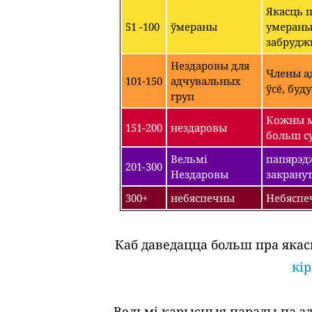
Якасць 
51 -100
ўмераны
умераным
забрудж
Нездаровы для
Члены ад
101-150
адчувальных
ўсё, буд
груп
Кожны м
151-200
нездаровы
больш су
Вельмі
папярэдж
201-300
Нездаровы
закрану
300+
небяспечны
Небяспе
Каб даведацца больш пра якас
кі
Вельмі карысныя парады па зда