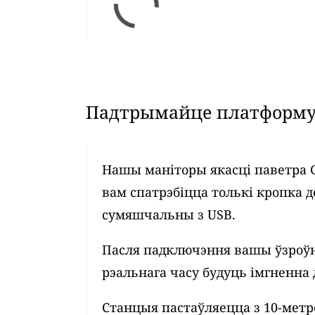
Падтрымайце платформу 
Нашы маніторы якасці паветра 
вам спатрэбіцца толькі кропка д
сумяшчальны з USB.
Пасля падключэння вашы ўзроўн
рэальнага часу будуць імгненна 
Станцыя пастаўляецца з 10-мет