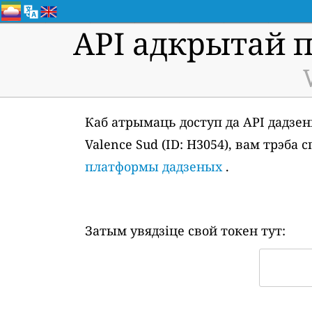
API адкрытай 
Каб атрымаць доступ да API дадзен
Valence Sud (ID: H3054), вам трэб
платформы дадзеных
.
Затым увядзіце свой токен тут: