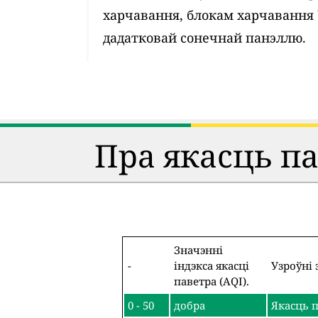
харчавання, блокам харчавання
дадатковай сонечнай панэллю.
Пра якасць п
Значэнні
-
індэкса якасці
Узроўні 
паветра (AQI).
0 - 50
добра
Якасць п