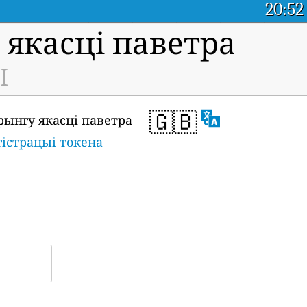
20:52
якасці паветра
I
🇬🇧
рынгу якасці паветра
гістрацыі токена