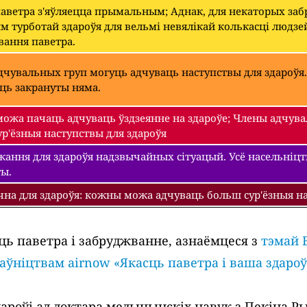
паветра з'яўляецца прымальным; Аднак, для некаторых з
 турботай здароўя для вельмі невялікай колькасці людзе
вання паветра.
чувальных груп могуць адчуваць наступствы для здароўя.
уць закрануты няма.
ожа пачаць адчуваць ўздзеянне на здароўе; Члены адчува
р'ёзныя наступствы для здароўя
ання для здароўя надзвычайных сітуацый. Усё насельніцтва
ты.
чна для здароўя: кожны можа адчуваць больш сур'ёзныя на
ць паветра і забруджванне, азнаёмцеся з
тэмай 
раўніцтвам airnow «Якасць паветра і ваша здароў
роўі ад доктара медыцынскіх навук з Пекіна Рыч