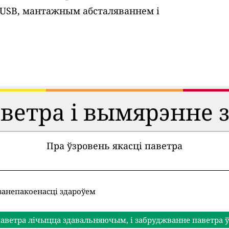
 USB, мантажным абсталяваннем і
аветра і вымярэнне 
Пра ўзровень якасці паветра
занепакоенасці здароўем
аветра лічыцца здавальняючым, і забруджванне паветра ў