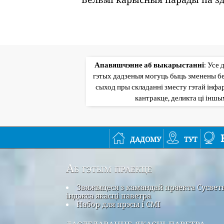
Апавяшчэнне аб выкарыстанні
: Усе 
гэтых дадзеныя могуць быць зменены бе
сыход пры складанні зместу гэтай інфар
кантракце, деликта ці інш
дадому
тут
Аб гэтым праекце
Звяжыцеся з камандай праекта Сусвет
індэкса якасці паветра
Набор для прэсы і СМІ
даследаванне якасці паветра