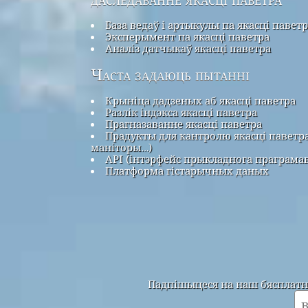
База ведаў і артыкулы па якасці павет
Эксперымент па якасці паветра
Аналіз датчыкаў якасці паветра
Часта задаюць пытанні
Крыніца дадзеных аб якасці паветра
Разлік індэкса якасці паветра
Прагназаванне якасці паветра
Прадукты для кантролю якасці паветра
маніторы…)
API (інтэрфейс прыкладнога праграма
Платформа гістарычных даных
Падпішыцеся на наш бясплатны