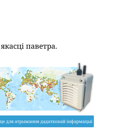
касці паветра.
іце для атрымання дадатковай інфармацыі