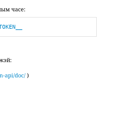
ным часе:
TOKEN__
жэй:
n-api/doc/
)