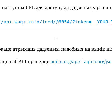
наступны URL для доступу да дадзеных у рэаль
//api.waqi.info/feed/@3054/?token=__YOUR_
.
ожаце атрымаць дадзеныя, падобныя на вынік ні
ацыі аб API праверце
aqicn.org/api/
і
aqicn.org/jso