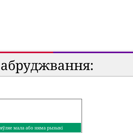
забруджвання:
яўляе мала або няма рызыкі