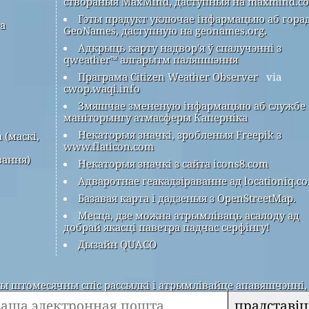
створаныя MaxMind, даступныя на maxmind.c
Гэты прадукт уключае інфармацыю аб гора
ра
GeoNames, даступную на geonames.org.
Адкрыць карту надвор'я ў спалучэнні з
qweather™ алгарытм паляпшэння
Праграма Citizen Weather Observer
via
cwop.waqi.info
Змяшчае змененую інфармацыю аб службе
маніторынгу атмасферы Каперніка
Некаторыя значкі, зробленыя Freepik з
 (маскі,
www.flaticon.com
вання)
Некаторыя значкі з сайта icons8.com
Адваротнае геакадзіраванне ад locationiq.c
Базавая карта і дадзеныя з OpenStreetMap.
Месца, дзе можна атрымліваць асалоду ад
добрай якасці паветра падчас серфінгу!
Дызайн QUACO
 штомесячны спіс рассылкі і атрымлівайце апавяшчэнні, 
прадставіц