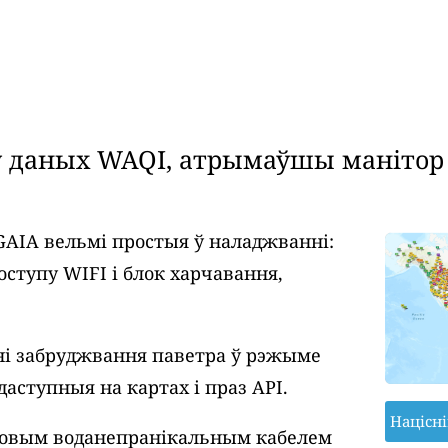
даных WAQI, атрымаўшы манітор я
GAIA вельмі простыя ў наладжванні:
оступу WIFI і блок харчавання,
і забруджвання паветра ў рэжыме
даступныя на картах і праз API.
Націсн
ровым воданепранікальным кабелем