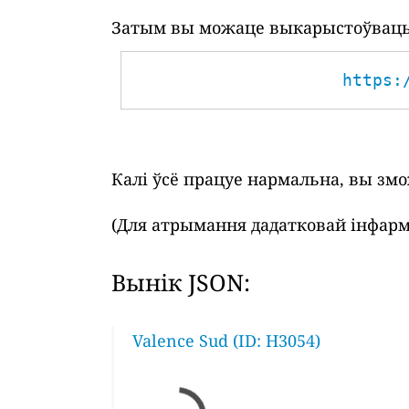
Затым вы можаце выкарыстоўваць 
https:
Калі ўсё працуе нармальна, вы зм
(Для атрымання дадатковай інфарм
Вынік JSON:
Valence Sud (ID: H3054)