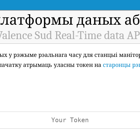
платформы даных аб 
Valence Sud Real-Time data AP
ых у рэжыме рэальнага часу для станцыі маніто
а спачатку атрымаць уласны токен на
старонцы рэ