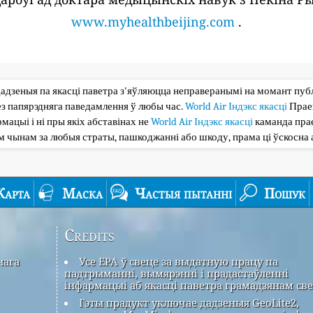
www.myhealthbeijing.com
.
дадзеныя па якасці паветра з'яўляюцца неправеранымі на момант публі
з папярэдняга паведамлення ў любы час.
World Air Індэкс якасці
Прае
мацыі і ні пры якіх абставінах не
World Air Індэкс якасці
каманда прае
ым чынам за любыя страты, пашкоджанні або шкоду, прама ці ўскосна 
Карта
Маска
Частыя пытанні
Пошук
Credits
нага
Усе EPA ў свеце за выдатную працу па
падтрыманні, вымярэнні і прадастаўленні
інфармацыі аб якасці паветра грамадзянам све
Гэты прадукт уключае дадзеныя GeoLite2,