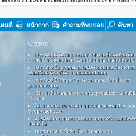
าดเจ็บหรือความเสียหายที่เกิดขึ้นโดยตรงหรือโดยอ้อมจากการจัดหาข้อม
ผนที่
หน้ากาก
คำถามที่พบบ่อย
ค้นหา
Credits
EPA ทั้งหมดในโลกสำหรับการทำงานที่ยอดเยี่ยมในก
บำรุงรักษา วัดผล และให้ข้อมูลคุณภาพอากาศแก่พลเมือ
ผลิตภัณฑ์นี้ประกอบด้วยข้อมูล GeoLite2 ที่สร้างโดย
MaxMind ซึ่งหาได้จาก maxmind.com
ผลิตภัณฑ์นี้มีข้อมูลเมือง GeoNames ซึ่งหาได้จาก
ศ
geonames.org
เปิดแผนที่สภาพอากาศ รวมกับ qweather™ อัลกอริธ
ปรับปรุง
โปรแกรมสังเกตการณ์สภาพอากาศของพลเมือง
via
cwop.waqi.info
มีข้อมูลบริการการตรวจสอบบรรยากาศโคเปอร์นิคัสที่
การแก้ไข
ไอคอนบางส่วนที่สร้างโดย Freepik จาก