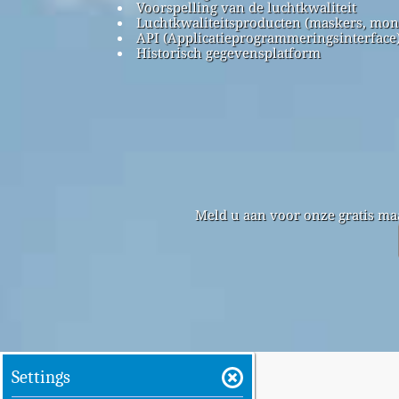
Voorspelling van de luchtkwaliteit
Luchtkwaliteitsproducten (maskers, mon
API (Applicatieprogrammeringsinterface
Historisch gegevensplatform
Meld u aan voor onze gratis ma
Settings