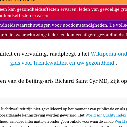
een kan gezondheidseffecten ervaren; leden van gevoelige gr
dheidseffecten ervaren
dheidswaarschuwingen voor noodomstandigheden. De volledig
ndheidswaarschuwing: iedereen kan ernstigere gezondheidsef
iteit en vervuiling, raadpleegt u het
Wikipedia-ond
gids voor luchtkwaliteit en uw gezondheid
.
en van de Beijing-arts Richard Saint Cyr MD, kijk o
e luchtkwaliteit zijn niet-gevalideerd op het moment van publicatie en al
oorafgaande kennisgeving worden gewijzigd. Het
World Air Quality Index
nhoud van deze informatie en onder geen enkele voorwaarde zal de
World 