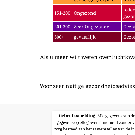
Ieder
151-200
Ongezond
gezon
201-300
Zeer Ongezonde
Gezon
300+
gevaarlijk
Gezo
Als u meer wilt weten over luchtkwal
Voor zeer nuttige gezondheidsadviez
Gebruiksmelding
: Alle gegevens van d
gegevens op elk gewenst moment zonder v
zorg besteed aan het samenstellen van de i