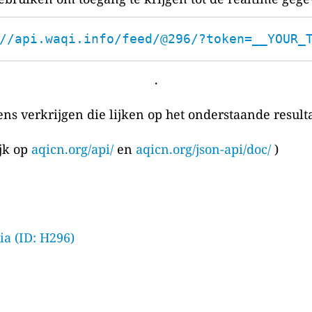
//api.waqi.info/feed/@296/?token=__YOUR_
.
ens verkrijgen die lijken op het onderstaande resulta
ijk op
aqicn.org/api/
en
aqicn.org/json-api/doc/
)
ia (ID: H296)