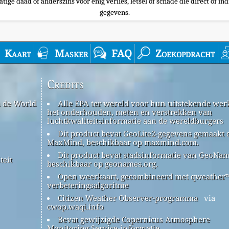
tige daad of anderszins voor enig verlies, letsel of schade die direct of ind
gegevens.
Kaart
Masker
FAQ
Zoekopdracht
Credits
n de World
Alle EPA ter wereld voor hun uitstekende werk
het onderhouden, meten en verstrekken van
luchtkwaliteitsinformatie aan de wereldburgers
Dit product bevat GeoLite2-gegevens gemaakt 
MaxMind, beschikbaar op maxmind.com.
Dit product bevat stadsinformatie van GeoNam
teit
beschikbaar op geonames.org.
Open weerkaart, gecombineerd met qweather
verbeteringsalgoritme
Citizen Weather Observer-programma
via
cwop.waqi.info
Bevat gewijzigde Copernicus Atmosphere
Monitoring Service-informatie