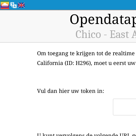
Opendatap
Chico - East 
Om toegang te krijgen tot de realtime
California (ID: H296), moet u eerst 
Vul dan hier uw token in:
U kunt vervolgens de volgende URL ge