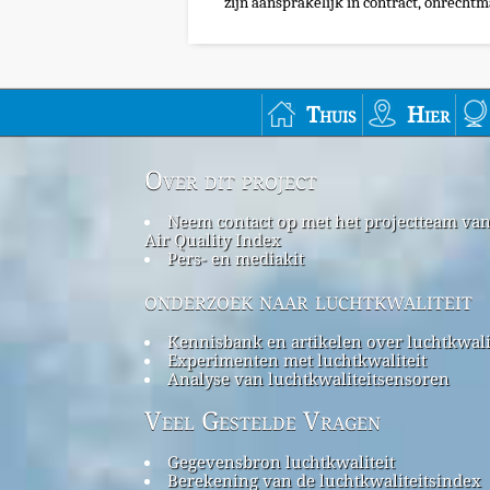
zijn aansprakelijk in contract, onrechtma
Thuis
Hier
Over dit project
Neem contact op met het projectteam va
Air Quality Index
Pers- en mediakit
onderzoek naar luchtkwaliteit
Kennisbank en artikelen over luchtkwali
Experimenten met luchtkwaliteit
Analyse van luchtkwaliteitsensoren
Veel Gestelde Vragen
Gegevensbron luchtkwaliteit
Berekening van de luchtkwaliteitsindex