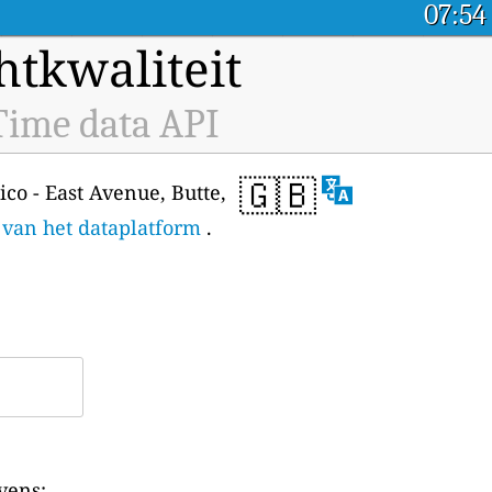
07:54
tkwaliteit
-Time data API
🇬🇧
co - East Avenue, Butte,
 van het dataplatform
.
vens: