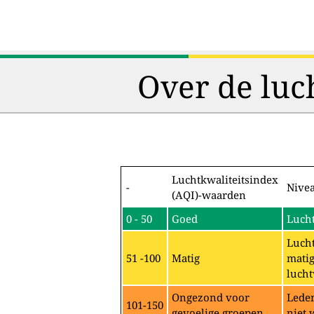
Over de luc
Luchtkwaliteitsindex
-
Nive
(AQI)-waarden
0 - 50
Goed
Lucht
Lucht
51 -100
Matig
matig
lucht
Ongezond voor
Leden
101-150
gevoelige groepen
niet 