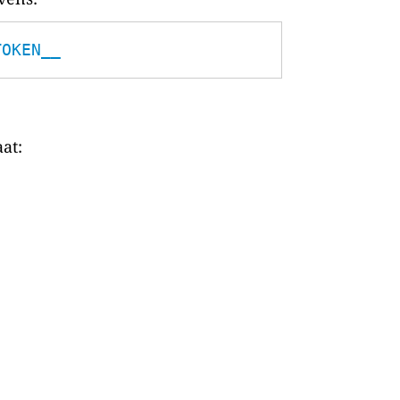
TOKEN__
at: