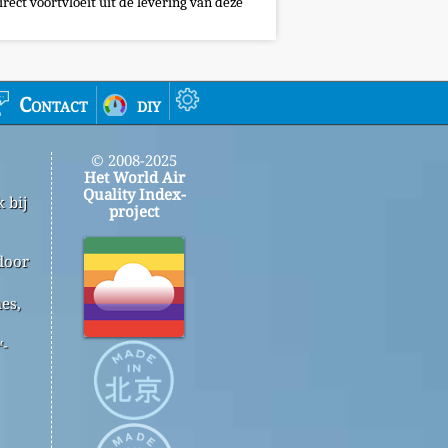
irect voortvloeit uit de levering van deze
Contact
diy
© 2008-2025
Het World Air
Quality Index-
 bij
project
door
es,
™-