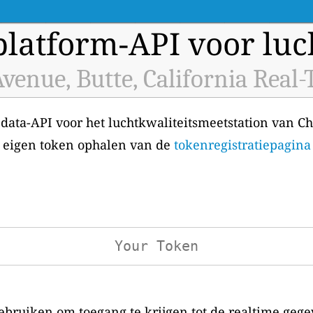
latform-API voor luch
Avenue, Butte, California Real
 data-API voor het luchtkwaliteitsmeetstation van Chi
uw eigen token ophalen van de
tokenregistratiepagina
bruiken om toegang te krijgen tot de realtime gege