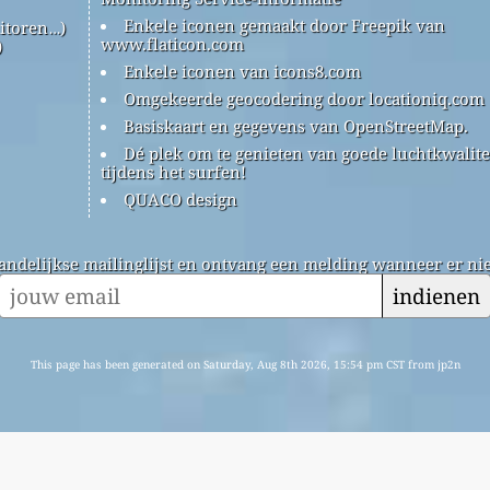
Enkele iconen gemaakt door Freepik van
itoren…)
www.flaticon.com
)
Enkele iconen van icons8.com
Omgekeerde geocodering door locationiq.com
Basiskaart en gegevens van OpenStreetMap.
Dé plek om te genieten van goede luchtkwalite
tijdens het surfen!
QUACO design
andelijkse mailinglijst en ontvang een melding wanneer er nie
indienen
This page has been generated on Saturday, Aug 8th 2026, 15:54 pm CST from jp2n