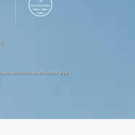
it
uwe artikelen beschikbaar zijn.