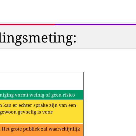
lingsmeting:
iging vormt weinig of geen risico
n kan er echter sprake zijn van een
ngewoon gevoelig is voor
Het grote publiek zal waarschijnlijk