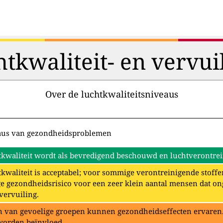
htkwaliteit- en vervui
Over de luchtkwaliteitsniveaus
aus van gezondheidsproblemen
kwaliteit wordt als bevredigend beschouwd en luchtverontrein
kwaliteit is acceptabel; voor sommige verontreinigende stoffe
e gezondheidsrisico voor een zeer klein aantal mensen dat o
vervuiling.
 van gevoelige groepen kunnen gezondheidseffecten ervaren. 
worden beïnvloed.