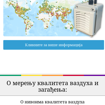
Кликните за више информација
О мерењу квалитета ваздуха и
загађења:
О нивоима квалитета ваздуха