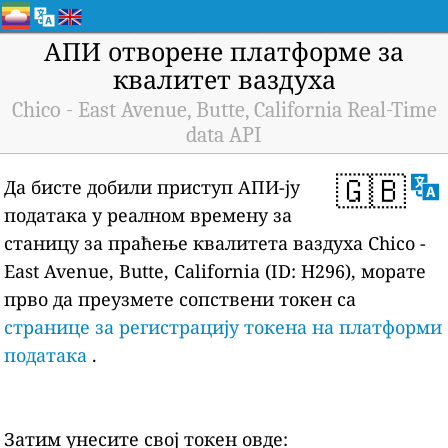
АПИ отворене платформе за
квалитет ваздуха
Chico - East Avenue, Butte, California Real-Time
data API
🇬🇧
Да бисте добили приступ АПИ-ју
података у реалном времену за
станицу за праћење квалитета ваздуха Chico -
East Avenue, Butte, California (ID: H296), морате
прво да преузмете сопствени токен са
странице за регистрацију токена на платформи
података
.
Затим унесите свој токен овде: