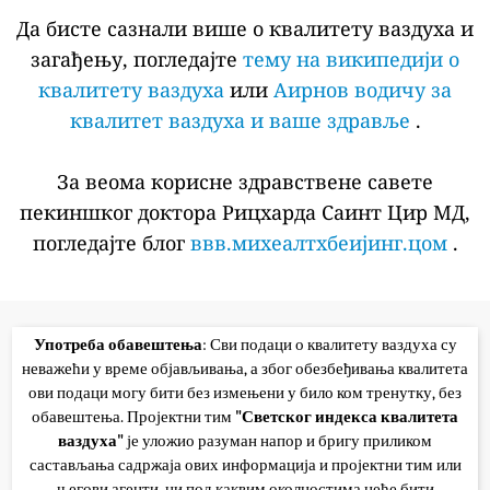
Да бисте сазнали више о квалитету ваздуха и
загађењу, погледајте
тему на википедији о
квалитету ваздуха
или
Аирнов водичу за
квалитет ваздуха и ваше здравље
.
За веома корисне здравствене савете
пекиншког доктора Рицхарда Саинт Цир МД,
погледајте блог
ввв.михеалтхбеијинг.цом
.
Употреба обавештења
: Сви подаци о квалитету ваздуха су
неважећи у време објављивања, а због обезбеђивања квалитета
ови подаци могу бити без измењени у било ком тренутку, без
обавештења. Пројектни тим
"Светског индекса квалитета
ваздуха"
је уложио разуман напор и бригу приликом
састављања садржаја ових информација и пројектни тим или
његови агенти, ни под каквим околностима неће бити