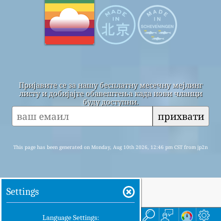
Пријавите се за нашу бесплатну месечну мејлинг
листу и добијајте обавештења када нови чланци
буду доступни.
прихвати
This page has been generated on Monday, Aug 10th 2026, 12:46 pm CST from jp2n
Settings
Кућа
Ево
Language Settings: