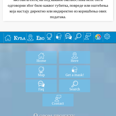
одговорни због било каквог губитка, повреде или оштећења
која настају директно или индиректно из коришћења ових
података.
Кућа
Ево
Home
Here
Map
Get a mask!
Faq
Search
Contact
О овом пројекту