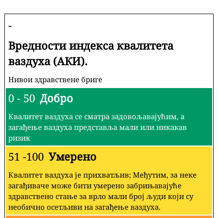
-
Вредности индекса квалитета
ваздуха (АКИ).
Нивои здравствене бриге
0 - 50
Добро
Квалитет ваздуха се сматра задовољавајућим, а
загађење ваздуха представља мали или никакав
ризик
51 -100
Умерено
Квалитет ваздуха је прихватљив; Међутим, за неке
загађиваче може бити умерено забрињавајуће
здравствено стање за врло мали број људи који су
необично осетљиви на загађење ваздуха.