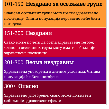
101-150
Нездраво за осетљиве групе
Чланови осетљивих група могу имати здравствене
последице. Општа популација вероватно неће бити
погођена.
151-200
Нездрави
Свако може почети да осећа здравствене тегобе;
чланови осетљивих група могу имати озбиљније
здравствене последице
201-300
Веома нездравим
Здравствена упозорења о хитним условима. Читава
популација ће бити погођена.
300+
Опасно
Здравствено упозорење: свако може доживети
озбиљније здравствене ефекте