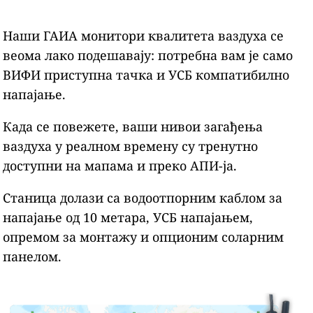
Наши ГАИА монитори квалитета ваздуха се
веома лако подешавају: потребна вам је само
ВИФИ приступна тачка и УСБ компатибилно
напајање.
Када се повежете, ваши нивои загађења
ваздуха у реалном времену су тренутно
доступни на мапама и преко АПИ-ја.
Станица долази са водоотпорним каблом за
напајање од 10 метара, УСБ напајањем,
опремом за монтажу и опционим соларним
панелом.