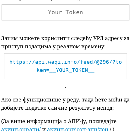
Затим можете користити следећу УРЛ адресу за
приступ подацима у реалном времену:
https://api.waqi.info/feed/@296/?to
ken=__YOUR_TOKEN__
.
Ако све функционише у реду, тада ћете моћи да
добијете податке сличне резултату испод:
(За више информација о АПИ-ју, погледајте
акицн.орг/апи/
и
акицн.орг/јсон-апи/доц
/ )