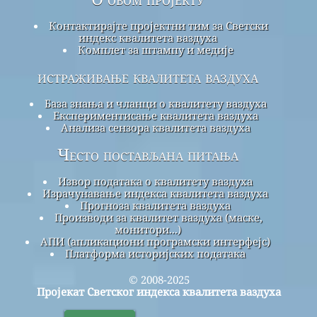
Контактирајте пројектни тим за Светски
индекс квалитета ваздуха
Комплет за штампу и медије
истраживање квалитета ваздуха
База знања и чланци о квалитету ваздуха
Експериментисање квалитета ваздуха
Анализа сензора квалитета ваздуха
Често постављана питања
Извор података о квалитету ваздуха
Израчунавање индекса квалитета ваздуха
Прогноза квалитета ваздуха
Производи за квалитет ваздуха (маске,
монитори...)
АПИ (апликациони програмски интерфејс)
Платформа историјских података
© 2008-2025
Пројекат Светског индекса квалитета ваздуха