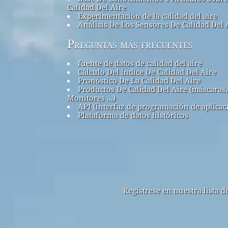
Calidad Del Aire
Experimentación de la calidad del aire
Análisis De Los Sensores De Calidad Del 
Preguntas más frecuentes
fuente de datos de calidad del aire
Cálculo Del índice De Calidad Del Aire
Pronóstico De La Calidad Del Aire
Productos De Calidad Del Aire (máscaras,
Monitores ...)
API (interfaz de programación de aplicac
Plataforma de datos históricos
Regístrese en nuestra lista 