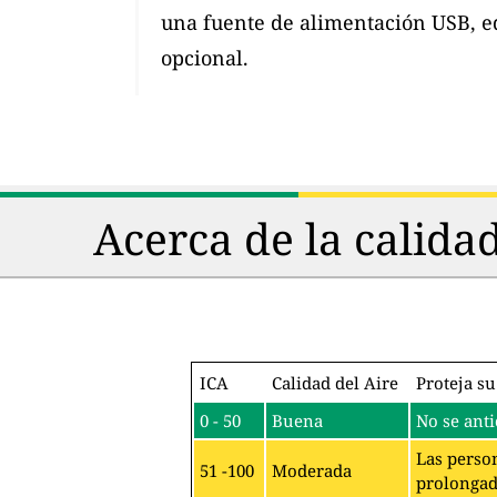
una fuente de alimentación USB, e
opcional.
Acerca de la calida
ICA
Calidad del Aire
Proteja su
0 - 50
Buena
No se anti
Las person
51 -100
Moderada
prolongado