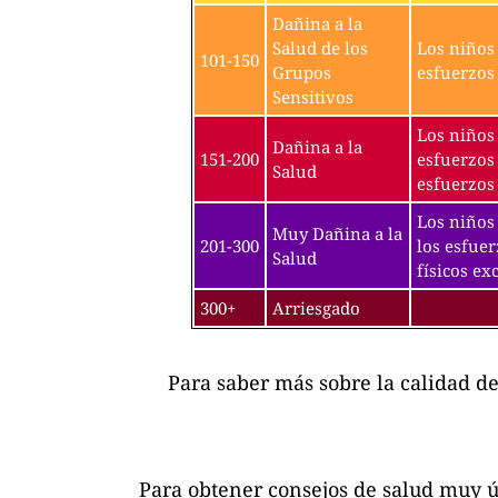
Dañina a la
Salud de los
Los niños 
101-150
Grupos
esfuerzos 
Sensitivos
Los niños 
Dañina a la
151-200
esfuerzos 
Salud
esfuerzos 
Los niños 
Muy Dañina a la
201-300
los esfuer
Salud
físicos exc
300+
Arriesgado
Para saber más sobre la calidad d
Para obtener consejos de salud muy ú