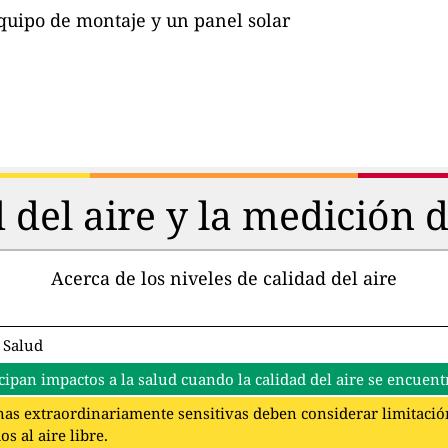
quipo de montaje y un panel solar
d del aire y la medición 
Acerca de los niveles de calidad del aire
 Salud
cipan impactos a la salud cuando la calidad del aire se encuentr
as extraordinariamente sensitivas deben considerar limitación
s al aire libre.