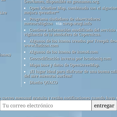
GeoNames, disponible en geonames.org.
Open Weather Map, combinado con el algorit
mejora qweather™
Aire
Programa ciudadano de observadores
meteorológicos
via
cwop.waqi.info
Contiene información modificada del servicio
vigilancia de la atmósfera de Copernicus.
Algunos de los iconos creados por Freepik des
www.flaticon.com
Algunos de los iconos de icons8.com
iones)
Geocodificación inversa por locationiq.com
Mapa base y datos de OpenStreetMap.
¡El lugar ideal para disfrutar de una buena cal
del aire mientras surfeas!
Diseño QUACO
de correo mensual gratuita y reciba notificaciones cuando haya 
entregar