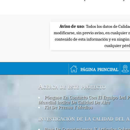
Aviso de uso
: Todos los datos de Calid
modificarse, sin previo aviso, en cualquie
contenido de esta información y en ningún
cualquier pérd
página principal
Acerca de este proyecto
Póngase En Contacto Con El Equipo Del P
Mundial índice De Calidad De Aire
Kit De Prensa Y Medios
investigación de la calidad del a
Base De Conocimientos Y Artículos Sobre