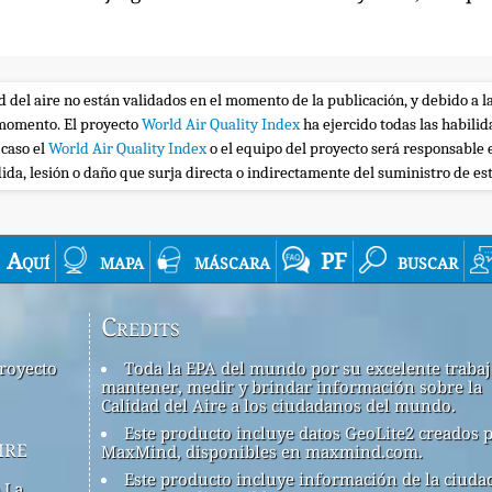
ad del aire no están validados en el momento de la publicación, y debido a l
r momento. El proyecto
World Air Quality Index
ha ejercido todas las habili
 caso el
World Air Quality Index
o el equipo del proyecto será responsable 
ida, lesión o daño que surja directa o indirectamente del suministro de es
Aquí
mapa
máscara
PF
buscar
Credits
royecto
Toda la EPA del mundo por su excelente traba
mantener, medir y brindar información sobre la
Calidad del Aire a los ciudadanos del mundo.
Este producto incluye datos GeoLite2 creados 
ire
MaxMind, disponibles en maxmind.com.
Este producto incluye información de la ciuda
 La