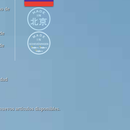
mo de
 de
de
idad
nuevos artículos disponibles.