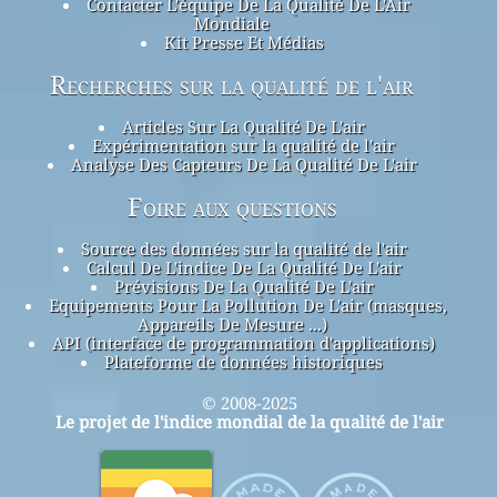
Contacter L'équipe De La Qualité De L'Air
Mondiale
Kit Presse Et Médias
Recherches sur la qualité de l'air
Articles Sur La Qualité De L'air
Expérimentation sur la qualité de l'air
Analyse Des Capteurs De La Qualité De L'air
Foire aux questions
Source des données sur la qualité de l'air
Calcul De L'indice De La Qualité De L'air
Prévisions De La Qualité De L'air
Equipements Pour La Pollution De L'air (masques,
Appareils De Mesure ...)
API (interface de programmation d'applications)
Plateforme de données historiques
© 2008-2025
Le projet de l'indice mondial de la qualité de l'air