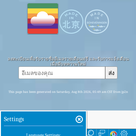
ลงทะเบียนเพื่อรับรายชื่ออีเมลรายเดือนฟรี และรับการแจ้งเตือน
เมื่อมีบทความใหม่
ส่ง
This page has been generated on Saturday, Aug 8th 2026, 05:49 am CST from jp2n
Settings
บ้าน
ที่นี่
Language Settings: