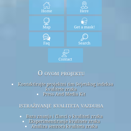
Home
Here
Map
Get a mask!
Faq
Search
Contact
O ovom projektu
Kontaktirajte projektni tim Svjetskog indeksa
kvalitete zraka
Press And Media Kit
istraživanje kvaliteta vazduha
Baza znanja i članci o kvaliteti zraka
Eksperimentiranje kvalitete zraka
Analiza senzora kvaliteta zraka