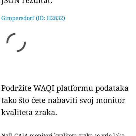
JSON rezultat:
Gimpersdorf (ID: H2832)
Podržite WAQI platformu podataka
tako što ćete nabaviti svoj monitor
kvaliteta zraka.
Naši GAIA monitori kvaliteta zraka se vrlo lako