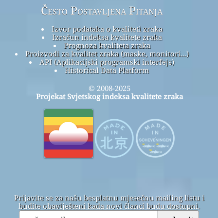
Često Postavljena Pitanja
Izvor podataka o kvaliteti zraka
Izračun indeksa kvalitete zraka
Prognoza kvaliteta zraka
Proizvodi za kvalitet zraka (maske, monitori...)
API (Aplikacijski programski interfejs)
Historical Data Platform
© 2008-2025
Projekat Svjetskog indeksa kvalitete zraka
Prijavite se za našu besplatnu mjesečnu mailing listu i
budite obaviješteni kada novi članci budu dostupni.