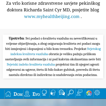
Za vrlo korisne zdravstvene savjete pekinškog
doktora Richarda Saint Cyr MD, posjetite blog
www.myhealthbeijing.com
.
Upotreba
: Svi podaci o kvalitetu vazduha su neverifikovani u
vrijeme objavljivanja, a zbog osiguranja kvaliteta ovi podaci mogu
biti izmjenjeni i dopunjeni u bilo kom trenutku. Projekat
Svjetskog
indeksa kvaliteta vazduha
obratio je veliku pažnju prilikom
sastavljanja ovih informacija i ni pod kakvim okolnostima neće biti
Svjetski indeks kvaliteta vazduha
projektni tim ili njegovi agenti
odgovorni za ugovor, štetu ili bilo kakav gubitak, povredu ili štetu
nastalu direktno ili indirektno iz snabdevanja ovim podacima.
Dom
Evo