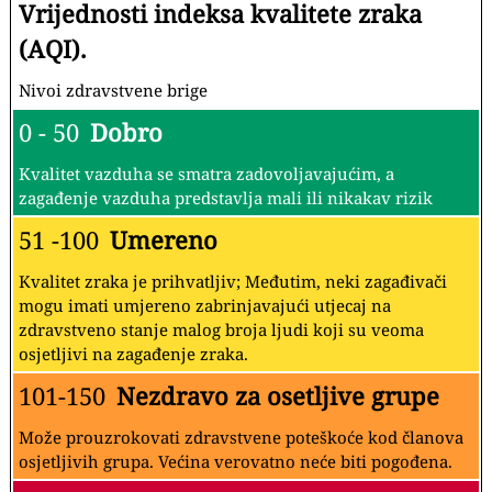
Vrijednosti indeksa kvalitete zraka
(AQI).
Nivoi zdravstvene brige
0 - 50
Dobro
Kvalitet vazduha se smatra zadovoljavajućim, a
zagađenje vazduha predstavlja mali ili nikakav rizik
51 -100
Umereno
Kvalitet zraka je prihvatljiv; Međutim, neki zagađivači
mogu imati umjereno zabrinjavajući utjecaj na
zdravstveno stanje malog broja ljudi koji su veoma
osjetljivi na zagađenje zraka.
101-150
Nezdravo za osetljive grupe
Može prouzrokovati zdravstvene poteškoće kod članova
osjetljivih grupa. Većina verovatno neće biti pogođena.