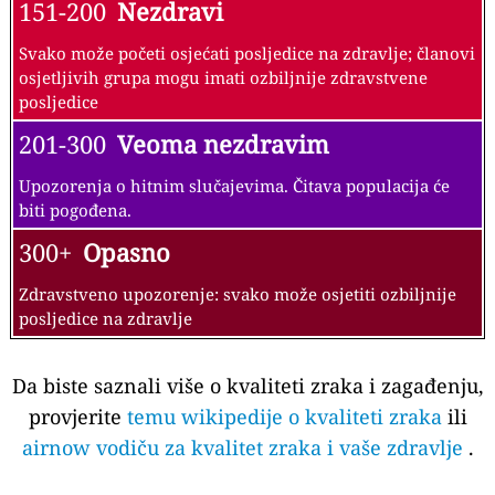
151-200
Nezdravi
Svako može početi osjećati posljedice na zdravlje; članovi
osjetljivih grupa mogu imati ozbiljnije zdravstvene
posljedice
201-300
Veoma nezdravim
Upozorenja o hitnim slučajevima. Čitava populacija će
biti pogođena.
300+
Opasno
Zdravstveno upozorenje: svako može osjetiti ozbiljnije
posljedice na zdravlje
Da biste saznali više o kvaliteti zraka i zagađenju,
provjerite
temu wikipedije o kvaliteti zraka
ili
airnow vodiču za kvalitet zraka i vaše zdravlje
.