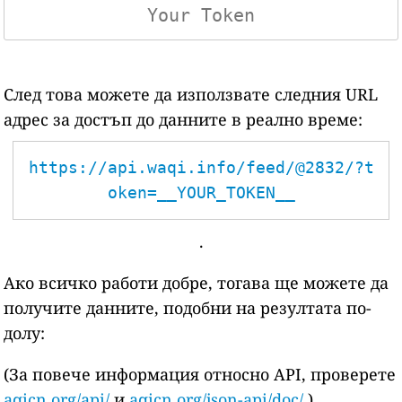
След това можете да използвате следния URL
адрес за достъп до данните в реално време:
https://api.waqi.info/feed/@2832/?t
oken=__YOUR_TOKEN__
.
Ако всичко работи добре, тогава ще можете да
получите данните, подобни на резултата по-
долу:
(За повече информация относно API, проверете
aqicn.org/api/
и
aqicn.org/json-api/doc/
)