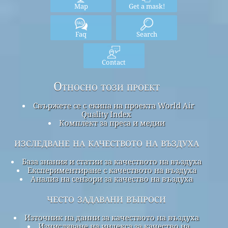
Map
Get a mask!
Faq
Search
Contact
Относно този проект
Свържете се с екипа на проекта World Air
Quality Index
Комплект за преса и медии
изследване на качеството на въздуха
База знания и статии за качеството на въздуха
Експериментиране с качеството на въздуха
Анализ на сензори за качество на въздуха
често задавани въпроси
Източник на данни за качеството на въздуха
Изчисляване на индекса за качество на