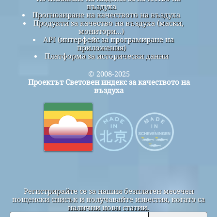
въздуха
Прогнозиране на качеството на въздуха
Продукти за качество на въздуха (маски,
монитори...)
API (интерфейс за програмиране на
приложения)
Платформа за исторически данни
© 2008-2025
Проектът Световен индекс за качеството на
въздуха
Регистрирайте се за нашия безплатен месечен
пощенски списък и получавайте известия, когато са
налични нови статии.