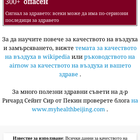
300+
опасен
Сигнал за здравето: всеки може да има по-сериозни
последици за здравето
За да научите повече за качеството на въздуха
и замърсяването, вижте
темата за качеството
на въздуха в wikipedia
или
ръководството на
airnow за качеството на въздуха и вашето
здраве
.
За много полезни здравни съвети на д-р
Ричард Сейнт Сир от Пекин проверете блога
на
www.myhealthbeijing.com
.
Известие за използване
: Всички данни за качеството на