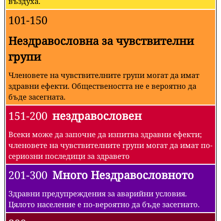
въздуха.
101-150
Нездравословна за чувствителни
групи
Членовете на чувствителните групи могат да имат
здравни ефекти. Обществеността не е вероятно да
бъде засегната.
151-200
нездравословен
Всеки може да започне да изпитва здравни ефекти;
членовете на чувствителните групи могат да имат по-
сериозни последици за здравето
201-300
Много Нездравословното
Здравни предупреждения за аварийни условия.
Цялото население е по-вероятно да бъде засегнато.