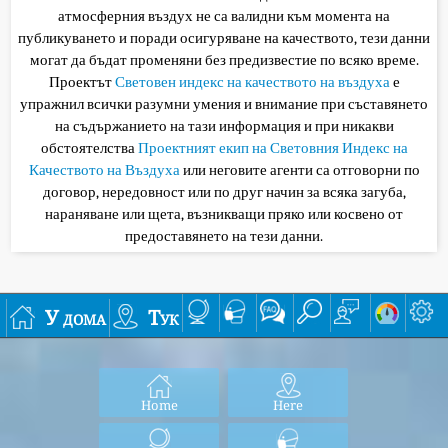
атмосферния въздух не са валидни към момента на
публикуването и поради осигуряване на качеството, тези данни
могат да бъдат променяни без предизвестие по всяко време.
Проектът
Световен индекс на качеството на въздуха
е
упражнил всички разумни умения и внимание при съставянето
на съдържанието на тази информация и при никакви
обстоятелства
Проектният екип на Световния Индекс на
Качеството на Въздуха
или неговите агенти са отговорни по
договор, нередовност или по друг начин за всяка загуба,
нараняване или щета, възникващи пряко или косвено от
предоставянето на тези данни.
У дома
Тук
Home
Here