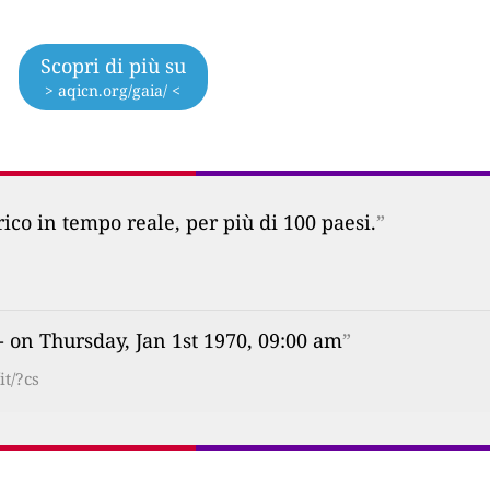
Scopri di più su
> aqicn.org/gaia/ <
co in tempo reale, per più di 100 paesi.
”
- on Thursday, Jan 1st 1970, 09:00 am
”
it/?cs