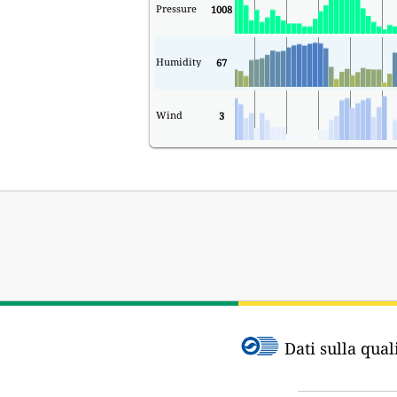
Pressure
1008
Humidity
67
Wind
3
Dati sulla quali