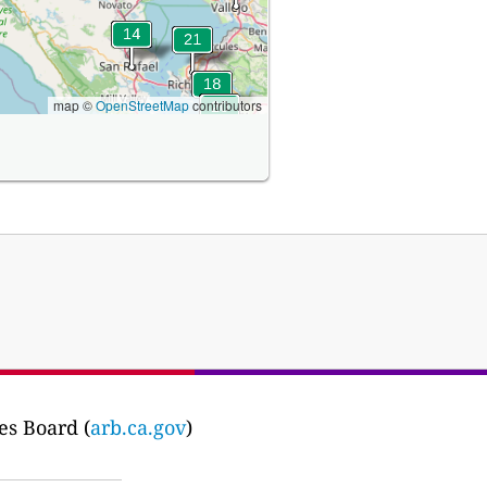
map ©
OpenStreetMap
contributors
es Board (
arb.ca.gov
)