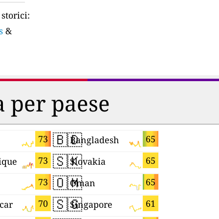
storici:
s
&
ia per paese
🇧🇩
🇧🇦
73
65
Bangladesh
🇸🇰
🇨🇿
73
65
ique
Slovakia
Czechia
🇴🇲
🇲🇴
73
65
Oman
Macao
🇸🇬
🇺🇿
70
61
car
Singapore
Uzbekist