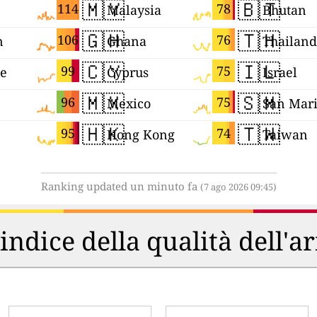
🇲🇾
🇧🇹
114
78
Malaysia
Bhutan
🇬🇭
🇹🇭
106
76
n
Ghana
Thailand
🇨🇾
🇮🇱
99
75
ne
Cyprus
Israel
🇲🇽
🇸🇲
96
75
Mexico
San Mar
🇭🇰
🇹🇼
95
74
Hong Kong
Taiwan
Ranking updated un minuto fa
(7 ago 2026 09:45)
'indice della qualità dell'a