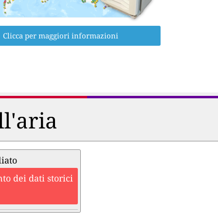
Clicca per maggiori informazioni
ll'aria
liato
o dei dati storici