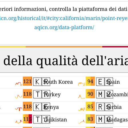
eriori informazioni, controlla la piattaforma dei dati 
icn.org/historical/it/#city:california/marin/point-reye
aqicn.org/data-platform/
 della qualità dell'ar
🇰🇷
🇪🇸
121
94
South Korea
Spain
🇹🇷
🇲🇿
118
90
Turkey
Mozamb
🇰🇪
🇷🇸
118
85
a
Kenya
Serbia
🇹🇯
🇲🇬
115
83
Tajikistan
Madagas