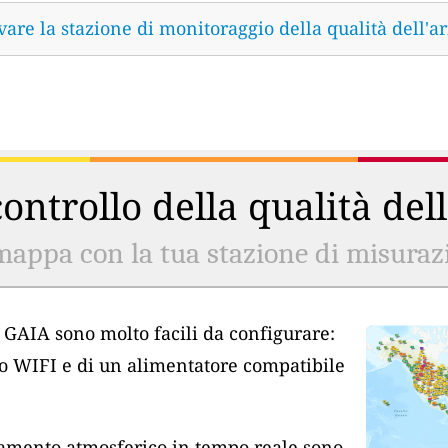
vare la stazione di monitoraggio della qualità dell'ar
ontrollo della qualità del
mappa con la tua stazione di misurazio
ia GAIA sono molto facili da configurare:
so WIFI e di un alimentatore compatibile
inamento atmosferico in tempo reale sono