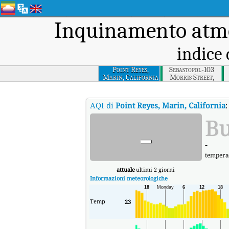
Inquinamento atmo
indice 
Point Reyes,
Sebastopol-103
Marin, California
Morris Street,
Sonoma,
California
AQI di
Point Reyes, Marin, California
-
B
-
tempera
attuale
ultimi 2 giorni
Informazioni meteorologiche
Temp
23