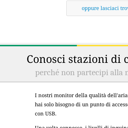
oppure lasciaci tro
Conosci stazioni di c
perché non partecipi alla 
I nostri monitor della qualità dell'ar
hai solo bisogno di un punto di acces
con USB.
Una volta connesso, i livelli di inqu