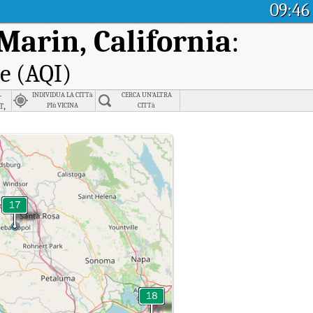
09:46
Marin, California
:
le (AQI)
-
INDIVIDUA LA CITTà
CERCA UN'ALTRA
t,
PIù VICINA
CITTà
,
.