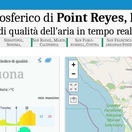
sferico di
Point Reyes, 
di qualità dell'aria in tempo rea
Sebastopol,
San Rafael, Marin,
San Pablo-
San Francisco
Sonoma,
California
rumrill, Contra
arkansas Stree
California
Costa, California
San Francisco
California
:
Indice di qualità dell'aria in tempo reale (AQI) di Point Reyes, Marin, California
+
uona
−
tura:
-
°C
min
massimo
12
28