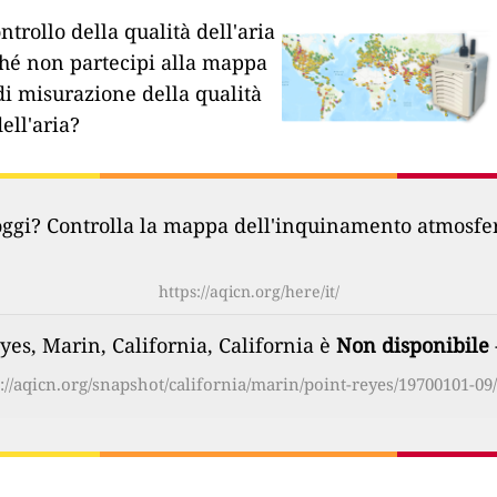
ntrollo della qualità dell'aria
hé non partecipi alla mappa
di misurazione della qualità
dell'aria?
oggi? Controlla la mappa dell'inquinamento atmosferi
https://aqicn.org/here/it/
eyes, Marin, California, California è
Non disponibile
://aqicn.org/snapshot/california/marin/point-reyes/19700101-09/