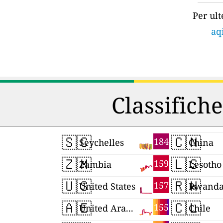
Per ult
aq
Classifiche
🇸🇨
🇨🇳
184
Seychelles
China
🇿🇲
🇱🇸
159
Zambia
Lesotho
🇺🇸
🇷🇼
157
United States
Rwand
🇦🇪
🇨🇱
155
United Arab Emirates
Chile