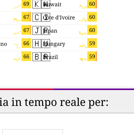
🇰🇼
🇭🇷
69
60
Kuwait
Croatia
🇨🇮
🇫🇷
67
60
Côte d'Ivoire
France
🇯🇵
🇨🇲
67
60
Japan
Cameroo
🇭🇺
🇷🇴
66
59
ino
Hungary
Romania
🇧🇷
🇨🇴
66
59
Brazil
Colombia
ria in tempo reale per: