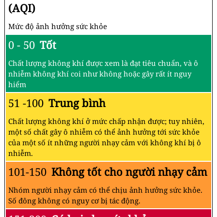
(AQI)
Mức độ ảnh hưởng sức khỏe
0 - 50
Tốt
Chất lượng không khí được xem là đạt tiêu chuẩn, và ô
nhiễm không khí coi như không hoặc gây rất ít nguy
hiểm
51 -100
Trung bình
Chất lượng không khí ở mức chấp nhận được; tuy nhiên,
một số chất gây ô nhiễm có thể ảnh hưởng tới sức khỏe
của một số ít những người nhạy cảm với không khí bị ô
nhiễm.
101-150
Không tốt cho người nhạy cảm
Nhóm người nhạy cảm có thể chịu ảnh hưởng sức khỏe.
Số đông không có nguy cơ bị tác động.