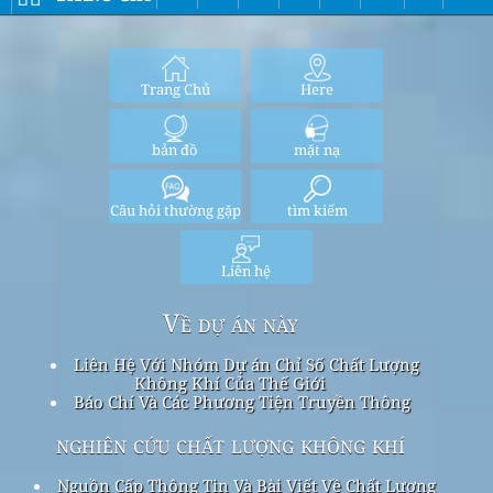
Trang Chủ
Here
bản đồ
mặt nạ
Câu hỏi thường gặp
tìm kiếm
Liên hệ
Về dự án này
Liên Hệ Với Nhóm Dự án Chỉ Số Chất Lượng
Không Khí Của Thế Giới
Báo Chí Và Các Phương Tiện Truyền Thông
nghiên cứu chất lượng không khí
Nguồn Cấp Thông Tin Và Bài Viết Về Chất Lượng