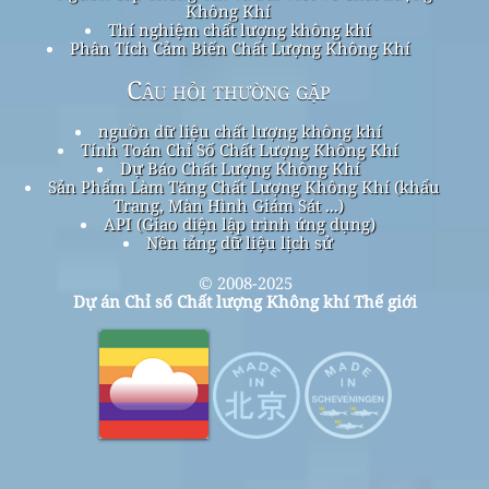
Không Khí
Thí nghiệm chất lượng không khí
Phân Tích Cảm Biến Chất Lượng Không Khí
Câu hỏi thường gặp
nguồn dữ liệu chất lượng không khí
Tính Toán Chỉ Số Chất Lượng Không Khí
Dự Báo Chất Lượng Không Khí
Sản Phẩm Làm Tăng Chất Lượng Không Khí (khẩu
Trang, Màn Hình Giám Sát ...)
API (Giao diện lập trình ứng dụng)
Nền tảng dữ liệu lịch sử
© 2008-2025
Dự án Chỉ số Chất lượng Không khí Thế giới