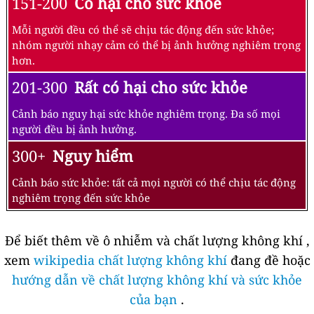
151-200
Có hại cho sức khỏe
Mỗi người đều có thể sẽ chịu tác động đến sức khỏe;
nhóm người nhạy cảm có thể bị ảnh hưởng nghiêm trọng
hơn.
201-300
Rất có hại cho sức khỏe
Cảnh báo nguy hại sức khỏe nghiêm trọng. Đa số mọi
người đều bị ảnh hưởng.
300+
Nguy hiểm
Cảnh báo sức khỏe: tất cả mọi người có thể chịu tác động
nghiêm trọng đến sức khỏe
Để biết thêm về ô nhiễm và chất lượng không khí ,
xem
wikipedia chất lượng không khí
đang đề hoặc
hướng dẫn về chất lượng không khí và sức khỏe
của bạn
.