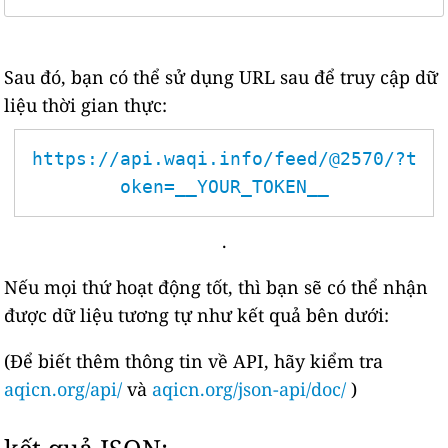
Sau đó, bạn có thể sử dụng URL sau để truy cập dữ
liệu thời gian thực:
https://api.waqi.info/feed/@2570/?t
oken=__YOUR_TOKEN__
.
Nếu mọi thứ hoạt động tốt, thì bạn sẽ có thể nhận
được dữ liệu tương tự như kết quả bên dưới:
(Để biết thêm thông tin về API, hãy kiểm tra
aqicn.org/api/
và
aqicn.org/json-api/doc/
)