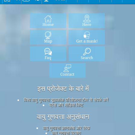
Home
Here
Map
Get a mask!
Faq
Search
Contact
इस प्रोजेक्ट के बारे में
विश्व वायु गुणवत्ता सूचकांक परियोजना टीम से संपर्क करें
प्रेस और मीडिया किट
वायु गुणवत्ता अनुसंधान
वायु गुणवत्ता ज्ञानकोष और लेख
वायु गुणवत्ता प्रयोग