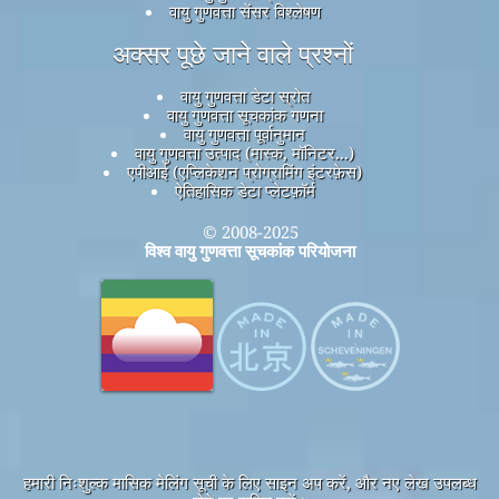
वायु गुणवत्ता सेंसर विश्लेषण
अक्सर पूछे जाने वाले प्रश्नों
वायु गुणवत्ता डेटा स्रोत
वायु गुणवत्ता सूचकांक गणना
वायु गुणवत्ता पूर्वानुमान
वायु गुणवत्ता उत्पाद (मास्क, मॉनिटर...)
एपीआई (एप्लिकेशन प्रोग्रामिंग इंटरफ़ेस)
ऐतिहासिक डेटा प्लेटफ़ॉर्म
© 2008-2025
विश्व वायु गुणवत्ता सूचकांक परियोजना
हमारी निःशुल्क मासिक मेलिंग सूची के लिए साइन अप करें, और नए लेख उपलब्ध