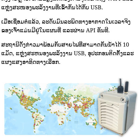
ແຫຼ່ງສະໜອງພະລັງງານທີ່ເຂົ້າກັນໄດ້ກັບ USB.
ເມື່ອເຊື່ອມຕໍ່ແລ້ວ, ລະດັບມົນລະພິດທາງອາກາດໃນເວລາຈິງ
ຂອງເຈົ້າແມ່ນມີຢູ່ໃນແຜນທີ່ ແລະຜ່ານ API ທັນທີ.
ສະຖານີດັ່ງກ່າວມາພ້ອມກັບສາຍໄຟທີ່ສາມາດກັນນ້ໍາໄດ້ 10
ແມັດ, ແຫຼ່ງສະຫນອງພະລັງງານ USB, ອຸປະກອນຕິດຕັ້ງແລະ
ແຜງແສງອາທິດທາງເລືອກ.