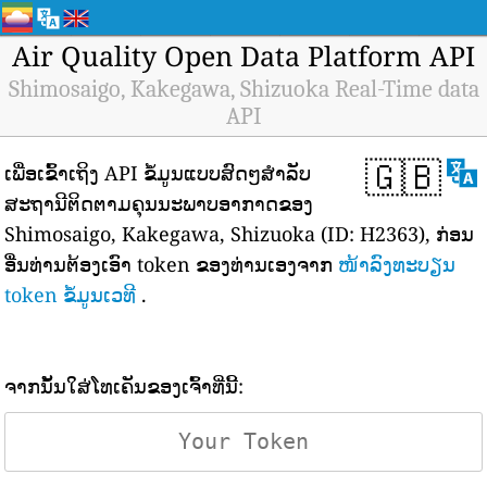
Air Quality Open Data Platform API
Shimosaigo, Kakegawa, Shizuoka Real-Time data
API
🇬🇧
ເພື່ອເຂົ້າເຖິງ API ຂໍ້ມູນແບບສົດໆສຳລັບ
ສະຖານີຕິດຕາມຄຸນນະພາບອາກາດຂອງ
Shimosaigo, Kakegawa, Shizuoka (ID: H2363), ກ່ອນ
ອື່ນທ່ານຕ້ອງເອົາ token ຂອງທ່ານເອງຈາກ
ໜ້າລົງທະບຽນ
token ຂໍ້ມູນເວທີ
.
ຈາກນັ້ນໃສ່ໂທເຄັນຂອງເຈົ້າທີ່ນີ້: