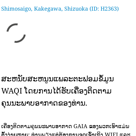
Shimosaigo, Kakegawa, Shizuoka (ID: H2363)
ສະຫນັບສະຫນູນແພລະຕະຟອມຂໍ້ມູນ
WAQI ໂດຍການໄດ້ຮັບເຄື່ອງຕິດຕາມ
ຄຸນນະພາບອາກາດຂອງທ່ານ.
ເຄື່ອງຕິດຕາມຄຸນນະພາບອາກາດ GAIA ຂອງພວກເຮົາແມ່ນ
ຕັ້ງງ່າຍຫຼາຍ: ທ່ານພຽງແຕ່ຕ້ອງການຈຸດເຂົ້າເຖິງ WIFI ແລະ