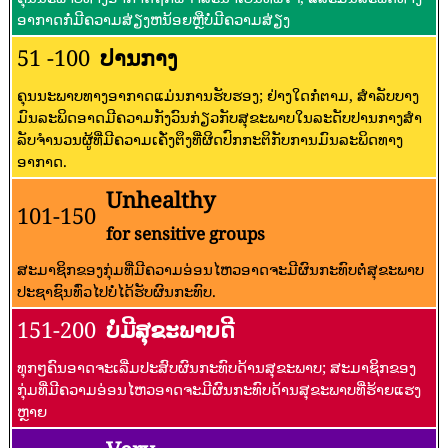
ອາກາດກໍ່ມີຄວາມສ່ຽງຫນ້ອຍຫຼືບໍ່ມີຄວາມສ່ຽງ
51 -100
ປານກາງ
ຄຸນນະພາບທາງອາກາດແມ່ນການຮັບຮອງ; ຢ່າງໃດກໍ່ຕາມ, ສໍາລັບບາງ
ມົນລະພິດອາດມີຄວາມກັງວົນກ່ຽວກັບສຸຂະພາບໃນລະດັບປານກາງສໍາ
ລັບຈໍານວນຜູ້ທີ່ມີຄວາມເຄັ່ງຕຶງທີ່ຜິດປົກກະຕິກັບການມົນລະພິດທາງ
ອາກາດ.
Unhealthy
101-150
for sensitive groups
ສະມາຊິກຂອງກຸ່ມທີ່ມີຄວາມອ່ອນໄຫວອາດຈະມີຜົນກະທົບຕໍ່ສຸຂະພາບ
ປະຊາຊົນທົ່ວໄປບໍ່ໄດ້ຮັບຜົນກະທົບ.
151-200
ບໍ່ມີສຸຂະພາບດີ
ທຸກໆຄົນອາດຈະເລີ່ມປະສົບຜົນກະທົບດ້ານສຸຂະພາບ; ສະມາຊິກຂອງ
ກຸ່ມທີ່ມີຄວາມອ່ອນໄຫວອາດຈະມີຜົນກະທົບດ້ານສຸຂະພາບທີ່ຮ້າຍແຮງ
ຫຼາຍ