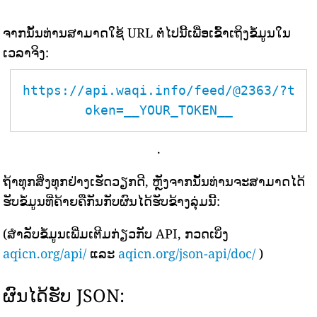
ຈາກນັ້ນທ່ານສາມາດໃຊ້ URL ຕໍ່ໄປນີ້ເພື່ອເຂົ້າເຖິງຂໍ້ມູນໃນ
ເວລາຈິງ:
https://api.waqi.info/feed/@2363/?t
oken=__YOUR_TOKEN__
.
ຖ້າທຸກສິ່ງທຸກຢ່າງເຮັດວຽກດີ, ຫຼັງຈາກນັ້ນທ່ານຈະສາມາດໄດ້
ຮັບຂໍ້ມູນທີ່ຄ້າຍຄືກັນກັບຜົນໄດ້ຮັບຂ້າງລຸ່ມນີ້:
(ສຳລັບຂໍ້ມູນເພີ່ມເຕີມກ່ຽວກັບ API, ກວດເບິ່ງ
aqicn.org/api/
ແລະ
aqicn.org/json-api/doc/
)
ຜົນໄດ້ຮັບ JSON: