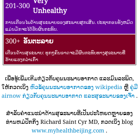
Very
201-300
Unhealthy
ການເຕືອນໄພດ້ານສຸຂະພາບຂອງສະພາບສຸກເສີນ. ປະຊາກອນທັງຫມົດ
ແມ່ນມັກຈະໄດ້ຮັບຜົນກະທົບ.
300+
ອັນຕະລາຍ
ເຕືອນດ້ານສຸຂະພາບ: ທຸກໆຄົນອາດຈະມີຜົນກະທົບທາງສຸຂະພາບທີ່
ຮ້າຍແຮງກວ່າເກົ່າ
ເພື່ອຮູ້ເພີ່ມເຕີມກ່ຽວກັບຄຸນນະພາບອາກາດ ແລະມົນລະພິດ,
ໃຫ້ກວດເບິ່ງ
ຫົວຂໍ້ຄຸນນະພາບອາກາດຂອງ wikipedia
ຫຼື
ຄູ່ມື
airnow ກ່ຽວກັບຄຸນນະພາບອາກາດ ແລະສຸຂະພາບຂອງເຈົ້າ
.
ສໍາລັບຄໍາແນະນໍາດ້ານສຸຂະພາບທີ່ເປັນປະໂຫຍດຫຼາຍຂອງ
ທ່ານຫມໍປັກກິ່ງ Richard Saint Cyr MD, ກວດເບິ່ງ blog
www.myhealthbeijing.com
.