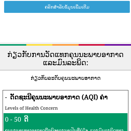
ຄລິກສຳລັບຂໍ້ມູນເພີ່ມເຕີມ
ກ່ຽວກັບການວັດແທກຄຸນນະພາບອາກາດ
ແລະມົນລະພິດ:
ກ່ຽວກັບລະດັບຄຸນນະພາບອາກາດ
-
ດັດຊະນີຄຸນນະພາບອາກາດ (AQI) ຄ່າ
Levels of Health Concern
0 - 50
ດີ
ຄຸນນະພາບທາງອາກາດຖືກພິຈາລະນາເປັນທີ່ພໍໃຈ, ແລະມົນລະພິດທາງ