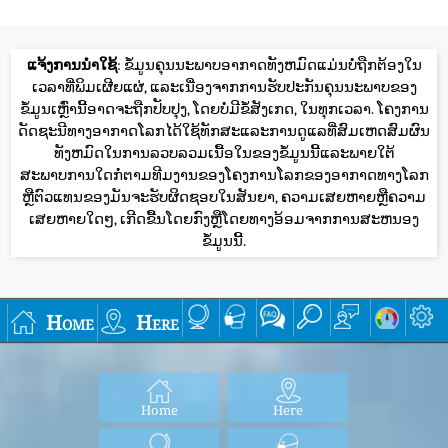
ແຈ້ງການນໍາໃຊ້
: ຂໍ້ມູນຄຸນນະພາບອາກາດທັງຫມົດແມ່ນບໍ່ຖືກຕ້ອງໃນ
ເວລາທີ່ພິມເຜີຍແຜ່, ແລະເນື່ອງຈາກການຮັບປະກັນຄຸນນະພາບຂອງ
ຂໍ້ມູນເຫຼົ່ານີ້ອາດຈະຖືກປັບປຸງ, ໂດຍບໍ່ມີຂໍ້ສັງເກດ, ໃນທຸກເວລາ. ໂຄງການ
ດັດຊະນີທາງອາກາດໂລກໄດ້ໃຊ້ທັກສະແລະການດູແລທີ່ສົມເຫດສົມຜົນ
ທັງຫມົດໃນການລວບລວມເນື້ອໃນຂອງຂໍ້ມູນນີ້ແລະພາຍໃຕ້
ສະພາບການໃດກໍ່ຕາມທີມງານຂອງໂຄງການໂລກຂອງອາກາດທາງໂລກ
ຫຼືຕົວແທນຂອງມັນຈະຮັບຜິດຊອບໃນສັນຍາ, ຄວາມເສຍຫາຍຫຼືຄວາມ
ເສຍຫາຍໃດໆ, ເກີດຂື້ນໂດຍກົງຫຼືໂດຍທາງອ້ອມຈາກການສະຫນອງ
ຂໍ້ມູນນີ້.
Home
Here
Home
Here