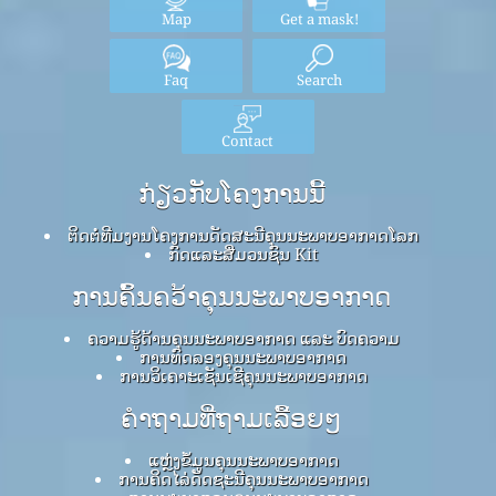
Map
Get a mask!
Faq
Search
Contact
ກ່ຽວກັບໂຄງການນີ້
ຕິດຕໍ່ທີມງານໂຄງການດັດສະນີຄຸນນະພາບອາກາດໂລກ
ກົດ​ແລະ​ສື່​ມວນ​ຊົນ Kit
ການຄົ້ນຄວ້າຄຸນນະພາບອາກາດ
ຄວາມຮູ້ດ້ານຄຸນນະພາບອາກາດ ແລະ ບົດຄວາມ
ການທົດລອງຄຸນນະພາບອາກາດ
ການວິເຄາະເຊັນເຊີຄຸນນະພາບອາກາດ
ຄໍາຖາມທີ່ຖາມເລື້ອຍໆ
ແຫຼ່ງຂໍ້ມູນຄຸນນະພາບອາກາດ
ການຄິດໄລ່ດັດຊະນີຄຸນນະພາບອາກາດ