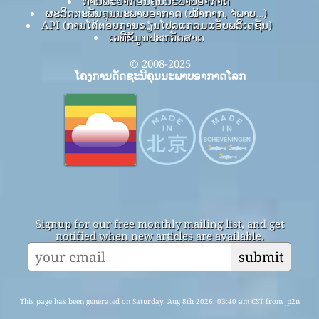
ການພະຍາກອນຄຸນນະພາບອາກາດ
ຜະລິດຕະພັນຄຸນນະພາບອາກາດ (ໜ້າກາກ, ຈໍພາບ…)
API (ການໂຕ້ຕອບການຂຽນໂປລແກລມແອັບພລິເຄຊັນ)
ເວທີຂໍ້ມູນປະຫວັດສາດ
© 2008-2025
ໂຄງການດັດຊະນີຄຸນນະພາບອາກາດໂລກ
Signup for our free monthly mailing list, and get
notified when new articles are available.
submit
This page has been generated on Saturday, Aug 8th 2026, 03:40 am CST from jp2n