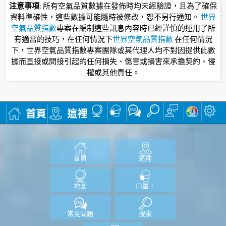
注意事項
: 所有空氣品質數據在發佈時均未經驗證，且為了確保
資料準確性，這些數據可能隨時被修改，恕不另行通知。
世界
空氣品質指數
專案在編制這些訊息內容時已經謹慎的運用了所
有適當的技巧，在任何情況下
世界空氣品質指數
在任何情況
下，世界空氣品質指數專案團隊或其代理人均不對因提供此數
據而直接或間接引起的任何損失、傷害或損害來承擔契約、侵
權或其他責任。
首頁
這裡
首頁
這裡
地圖
口罩！
常見問題
搜索