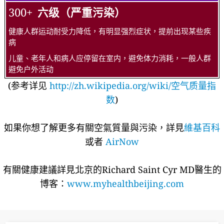
300+
六级（严重污染）
健康人群运动耐受力降低，有明显强烈症状，提前出现某些疾
病
儿童、老年人和病人应停留在室内，避免体力消耗，一般人群
避免户外活动
(参考详见
http://zh.wikipedia.org/wiki/空气质量指
数
)
如果你想了解更多有關空氣質量與污染，詳見
維基百科
或者
AirNow
有關健康建議詳​​見北京的Richard Saint Cyr MD醫生的
博客：
www.myhealthbeijing.com