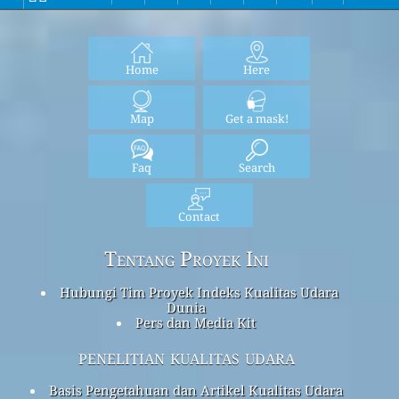
Home
Here
Map
Get a mask!
Faq
Search
Contact
Tentang Proyek Ini
Hubungi Tim Proyek Indeks Kualitas Udara
Dunia
Pers dan Media Kit
penelitian kualitas udara
Basis Pengetahuan dan Artikel Kualitas Udara