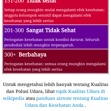
151-200
Tidak sehat
Setiap orang mungkin mulai mengalami efek kesehatan;
anggota kelompok sensitif dapat mengalami efek
kesehatan yang lebih serius
201-300
Sangat Tidak Sehat
Peringatan kesehatan untuk kondisi darurat. Seluruh
penduduk lebih mungkin terpengaruh.
300+
Berbahaya
Peringatan kesehatan: semua orang mungkin mengalami
efek kesehatan yang lebih serius
Untuk mengetahui lebih banyak tentang Kualitas
dan Polusi Udara, lihat
topik Kualitas Udara di
wikipedia
atau
panduan airnow tentang Kualitas
Udara dan Kesehatan Anda
.