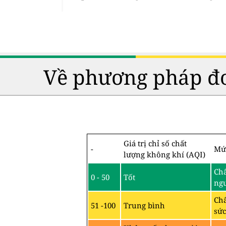
Về phương pháp đo
Giá trị chỉ số chất
-
Mứ
lượng không khí (AQI)
Chấ
0 - 50
Tốt
ng
Chấ
51 -100
Trung bình
sức