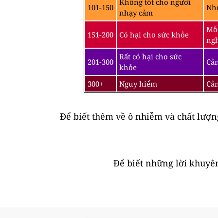
Không tốt cho người
101-150
Nhó
nhạy cảm
Mỗi
151-200
Có hại cho sức khỏe
ngh
Rất có hại cho sức
201-300
Cản
khỏe
300+
Nguy hiểm
Cản
Để biết thêm về ô nhiễm và chất lượ
Để biết những lời khuyên