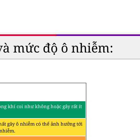
và mức độ ô nhiễm:
ng khí coi như không hoặc gây rất ít
hất gây ô nhiễm có thể ảnh hưởng tới
 nhiễm.