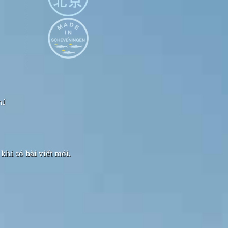
hí
hi có bài viết mới.