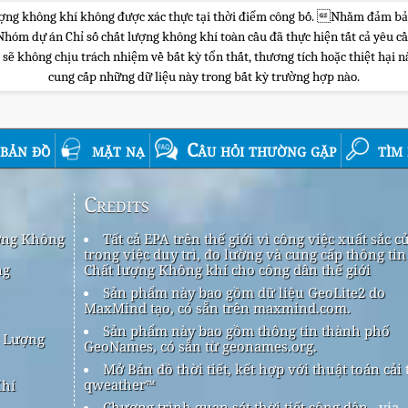
 lượng không khí không được xác thực tại thời điểm công bố. Nhằm đảm bả
m dự án Chỉ số chất lượng không khí toàn cầu đã thực hiện tất cả yêu cầu 
 không chịu trách nhiệm về bất kỳ tổn thất, thương tích hoặc thiệt hại nào
cung cấp những dữ liệu này trong bất kỳ trường hợp nào.
bản đồ
mặt nạ
Câu hỏi thường gặp
tìm
Credits
ợng Không
Tất cả EPA trên thế giới vì công việc xuất sắc c
trong việc duy trì, đo lường và cung cấp thông tin
ng
Chất lượng Không khí cho công dân thế giới
Sản phẩm này bao gồm dữ liệu GeoLite2 do
í
MaxMind tạo, có sẵn trên maxmind.com.
Sản phẩm này bao gồm thông tin thành phố
t Lượng
GeoNames, có sẵn từ geonames.org.
Mở Bản đồ thời tiết, kết hợp với thuật toán cải 
qweather™
Khí
Chương trình quan sát thời tiết công dân
via