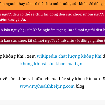
m người nhạy cảm có thể chịu ảnh hưởng sức khỏe. Số đông k
 người đều có thể sẽ chịu tác động đến sức khỏe; nhóm người
iêm trọng hơn.
h báo nguy hại sức khỏe nghiêm trọng. Đa số mọi người đều 
h báo sức khỏe: tất cả mọi người có thể chịu tác động nghiêm
ng không khí , xem
wikipedia chất lượng không khí
đ
không khí và sức khỏe của bạn
.
 về sức khỏe rất hữu ích của bác sĩ y khoa Richard 
www.myhealthbeijing.com
blog.