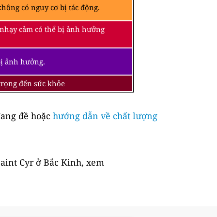
hông có nguy cơ bị tác động.
 nhạy cảm có thể bị ảnh hưởng
bị ảnh hưởng.
 trọng đến sức khỏe
ang đề hoặc
hướng dẫn về chất lượng
Saint Cyr ở Bắc Kinh, xem