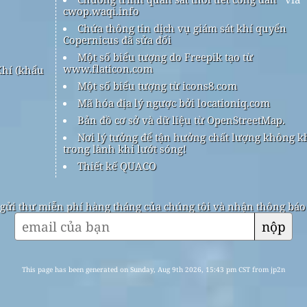
cwop.waqi.info
Chứa thông tin dịch vụ giám sát khí quyển
Copernicus đã sửa đổi
Một số biểu tượng do Freepik tạo từ
www.flaticon.com
hí (khẩu
Một số biểu tượng từ icons8.com
Mã hóa địa lý ngược bởi locationiq.com
Bản đồ cơ sở và dữ liệu từ OpenStreetMap.
Nơi lý tưởng để tận hưởng chất lượng không k
trong lành khi lướt sóng!
Thiết kế QUACO
gửi thư miễn phí hàng tháng của chúng tôi và nhận thông báo k
nộp
This page has been generated on Sunday, Aug 9th 2026, 15:43 pm CST from jp2n