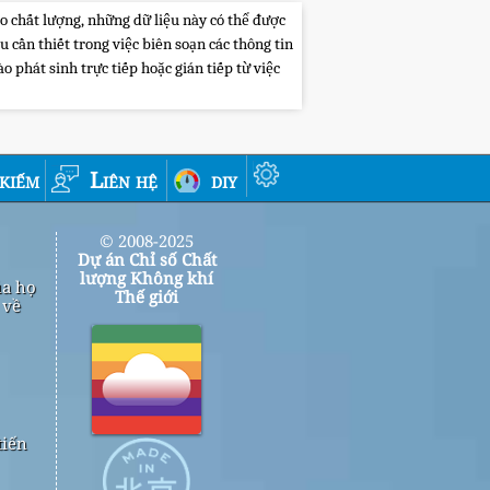
o chất lượng, những dữ liệu này có thể được
cần thiết trong việc biên soạn các thông tin
 phát sinh trực tiếp hoặc gián tiếp từ việc
 kiếm
Liên hệ
diy
© 2008-2025
Dự án Chỉ số Chất
lượng Không khí
ủa họ
Thế giới
 về
tiến