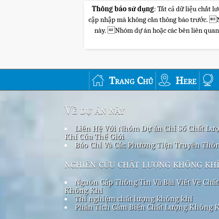
Thông báo sử dụng
: Tất cả dữ liệu chất
cập nhập mà không cần thông báo trước. Nhó
này. Nhóm dự án hoặc các bên liên quan sẽ
Trang Chủ
Here
Về dự án này
Liên Hệ Với Nhóm Dự án Chỉ Số Chất Lư
Khí Của Thế Giới
Báo Chí Và Các Phương Tiện Truyền Thô
nghiên cứu chất lượng không kh
Nguồn Cấp Thông Tin Và Bài Viết Về Chấ
Không Khí
Thí nghiệm chất lượng không khí
Phân Tích Cảm Biến Chất Lượng Không 