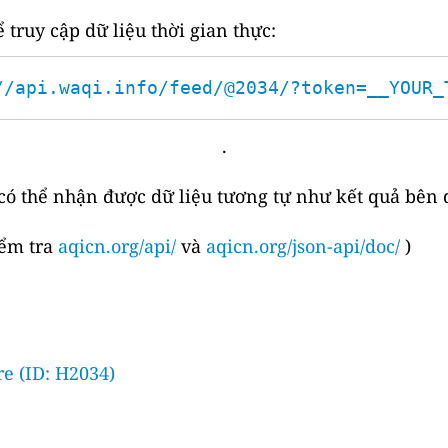
 truy cập dữ liệu thời gian thực:
//api.waqi.info/feed/@2034/?token=__YOUR_
.
 có thể nhận được dữ liệu tương tự như kết quả bên 
iểm tra
aqicn.org/api/
và
aqicn.org/json-api/doc/
)
e (ID: H2034)