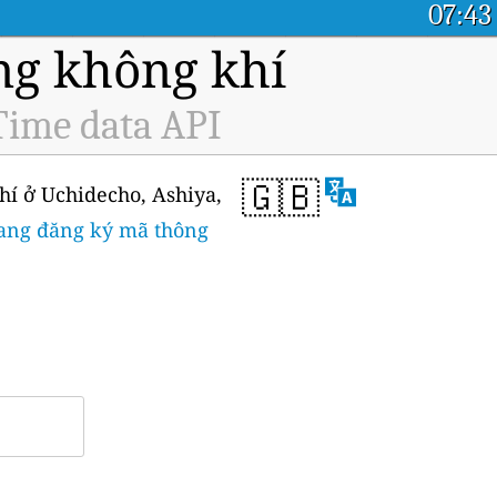
07:43
ng không khí
Time data API
🇬🇧
hí ở Uchidecho, Ashiya,
rang đăng ký mã thông