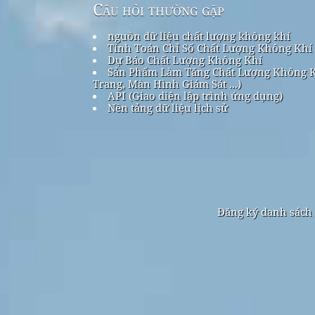
Câu hỏi thường gặp
nguồn dữ liệu chất lượng không khí
Tính Toán Chỉ Số Chất Lượng Không Khí
Dự Báo Chất Lượng Không Khí
Sản Phẩm Làm Tăng Chất Lượng Không K
Trang, Màn Hình Giám Sát ...)
API (Giao diện lập trình ứng dụng)
Nền tảng dữ liệu lịch sử
Đăng ký danh sách 