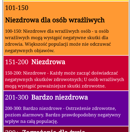
101-150
Niezdrowa dla osób wrażliwych
100-150: Niezdrowe dla wrażliwych osób - u osób
wrażliwych mogą wystąpić negatywne skutki dla
zdrowia. Większość populacji może nie odczuwać
negatywnych objawów.
151-200
Niezdrowa
150-200: Niezdrowe - Każdy może zacząć doświadczać
negatywnych skutków zdrowotnych; U osób wrażliwych
mogą wystąpić poważniejsze skutki zdrowotne.
201-300
Bardzo niezdrowa
200-300: Bardzo niezdrowe - Ostrzeżenie zdrowotne,
poziom alarmowy. Bardzo prawdopodobny negatywny
wpływ na całą populację.