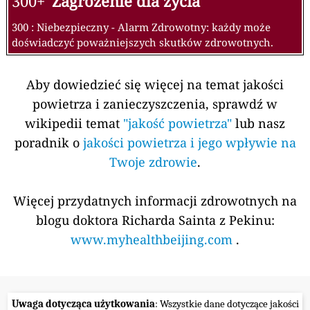
300+
Zagrożenie dla życia
300 : Niebezpieczny - Alarm Zdrowotny: każdy może
doświadczyć poważniejszych skutków zdrowotnych.
Aby dowiedzieć się więcej na temat jakości
powietrza i zanieczyszczenia, sprawdź w
wikipedii temat
"jakość powietrza"
lub nasz
poradnik o
jakości powietrza i jego wpływie na
Twoje zdrowie
.
Więcej przydatnych informacji zdrowotnych na
blogu doktora Richarda Sainta z Pekinu:
www.myhealthbeijing.com
.
Uwaga dotycząca użytkowania
: Wszystkie dane dotyczące jakości