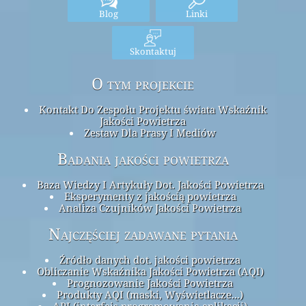
Blog
Linki
Skontaktuj
O tym projekcie
Kontakt Do Zespołu Projektu świata Wskaźnik
Jakości Powietrza
Zestaw Dla Prasy I Mediów
Badania jakości powietrza
Baza Wiedzy I Artykuły Dot. Jakości Powietrza
Eksperymenty z jakością powietrza
Analiza Czujników Jakości Powietrza
Najczęściej zadawane pytania
Źródło danych dot. jakości powietrza
Obliczanie Wskaźnika Jakości Powietrza (AQI)
Prognozowanie Jakości Powietrza
Produkty AQI (maski, Wyświetlacze...)
API (interfejs programowania aplikacji)