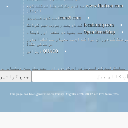
www.flaticon.com سے فری پک کے بنائے گئے کچھ
آئیکنز
icons8.com سے کچھ شبیہیں
locationiq.com کے ذریعے ریورس جیو کوڈنگ
OpenStreetMap سے بنیادی نقشہ اور ڈیٹا۔
رفنگ کے دوران ہوا کے اچھے معیار سے لطف اندوز
ہونے کی جگہ!
QUACO ڈیزائن
میلنگ لسٹ کے لیے سائن اپ کریں، اور نئے مضامین دستیاب ہو
جمع کرائیں
This page has been generated on Friday, Aug 7th 2026, 00:42 am CST from jp2n