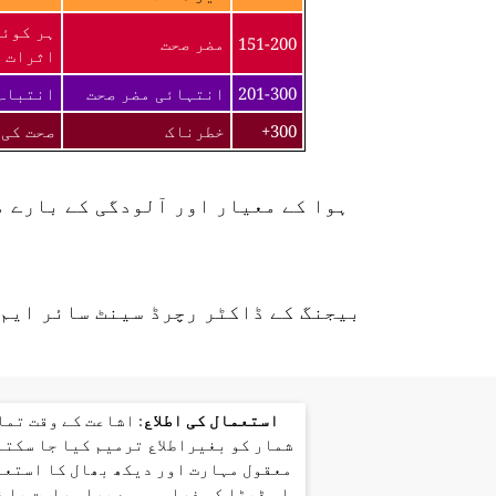
ہر کوئی
151-200
مضر صحت
اثرات ک
201-300
انتہائی مضر صحت
انتباہ 
300+
خطرناک
صحت کی 
ہوا کے معیار اور آلودگی کے بارے 
بیجنگ کے ڈاکٹر رچرڈ سینٹ سائر ایم 
استعمال کی اطلاع
: اشاعت کے وقت تم
شمار کو بغیراطلاع ترمیم کیا جا سکتا
معقول مہارت اور دیکھ بھال کا استعم
اس ڈیٹا کی فراہمی سے براہ راست یا 