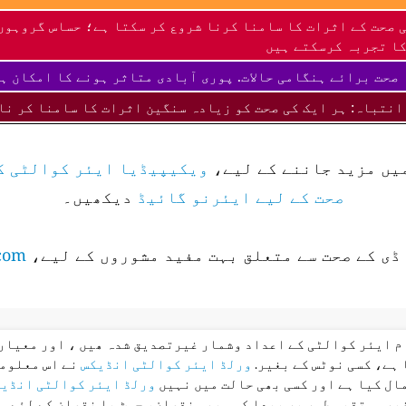
 صحت کے اثرات کا سامنا کرنا شروع کر سکتا ہے؛ حساس گروہوں
ا تجربہ کرسکتے ہیں
صحت برائے ہنگامی حالات. پوری آبادی متاثر ہونے کا امکان ہ
انتباہ: ہر ایک کی صحت کو زیادہ سنگین اثرات کا سامنا کر نا
میں مزید جاننے کے لیے،
ویکیپیڈیا ایئر کوالٹی ک
صحت کے لیے ایئرنو گائیڈ
دیکھیں۔
ڈی کے صحت سے متعلق بہت مفید مشوروں کے لیے،
com
ام ایئر کوالٹی کے اعداد وشمار غیرتصدیق شدہ ھیں ، اور معیار 
 ہے، کسی نوٹس کے بغیر.
ورلڈ ایئر کوالٹی انڈیکس
نے اس معلوما
ال کیا ہے اور کسی بھی حالت میں نہیں
ورلڈ ایئر کوالٹی انڈی
غیر مستقیم طور پر پیدا کسی بھی نقصان، چوٹ یا نقصان کے لئے م