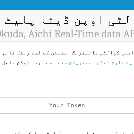
ٹی اوپن ڈیٹا پلیٹ فار
kuda, Aichi Real-Time data A
یٹ فارم ٹوکن رجسٹریشن صفحہ
سے اپنا ٹوکن حاصل 
ئی کے لیے درج ذیل یو آر ایل استعمال کر سکتے ہیں