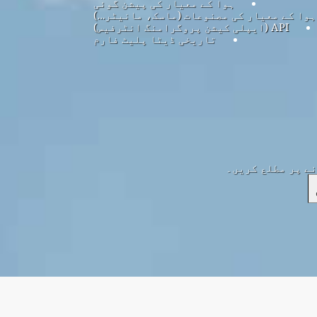
ہوا کے معیار کی پیشن گوئی
ہوا کے معیار کی مصنوعات (ماسک، مانیٹر…)
API (ایپلی کیشن پروگرامنگ انٹرفیس)
تاریخی ڈیٹا پلیٹ فارم
نے پر مطلع کریں۔