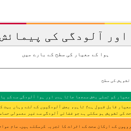
اور آلودگی کی پیمائش 
ہوا کے معیار کی سطح کے بارے میں
تشویش کی سطح
معیار کو تسلی بخش سمجھا جاتا ہے، اور ہوا آلودگی سے کم یا 
عیار قابل قبول ہے؛ تاہم، بعض آلودگیوں کے لئے وہاں بہت ک
ت کی تشویش ہو سکتی ہے جو فضائی آلودگی سے غیر معمولی حساس 
وپوں کے ارکان صحت کے اثرات کا تجربہ کرسکتے ہیں. عام عوام 