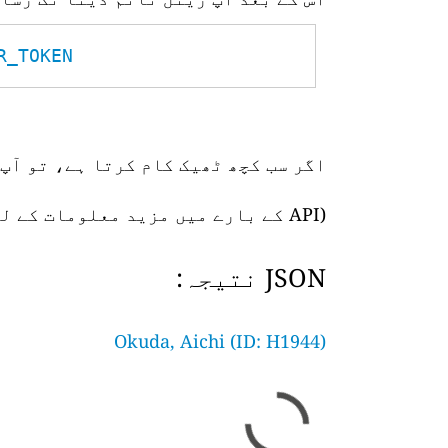
TOKEN__
اگر سب کچھ ٹھیک کام کرتا ہے، تو آپ 
(API کے بارے میں مزید معلومات کے لیے،
JSON نتیجہ:
Okuda, Aichi (ID: H1944)