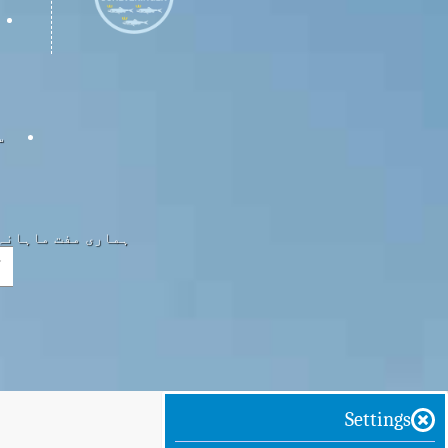
س
ہماری مفت ماہانہ 
Settings