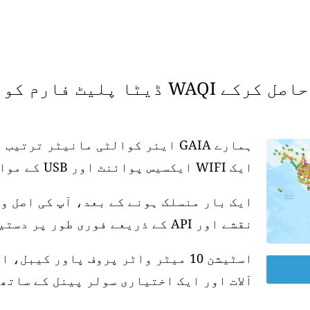
 فارم کو سپورٹ کریں۔
ہمارے GAIA ایئر کوالٹی مانیٹر تر
ایک WIFI ایکسیس پوائنٹ اور USB کے موافق پاور سپلائی کی ضرورت ہے۔
ایک بار منسلک ہونے کے بعد، آپ کی اصل و
نقشے اور API کے ذریعے فوری طور پر دستیاب ہو جاتی ہے۔
آلات اور ایک اختیاری سولر پینل کے ساتھ 