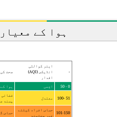
ہوا کے معیار 
ایئر کوالٹی
-
انڈیکس (AQI)
صحت کی 
اقدار
0 - 50
اچھی
ہوا کے 
فضائی م
51 -100
معتدل
پسند صح
حساس افراد کیلئے
101-150
حساس گر
غیر صحتمند