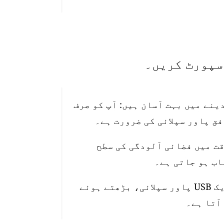
تیب دینے میں بہت آسان ہیں: آپ کو صرف
قت میں فضائی آلودگی کی سطح
اسٹیشن 10 میٹر واٹر پروف پاور کیبل، ایک USB پاور سپلائی، بڑھتے ہوئے
آتا ہے۔