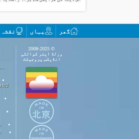
گھر
یہاں
نقشہ
© 2008-2025
ورلڈ ایئر کوالٹی
انڈیکس پروجیکٹ
مع
س
ت