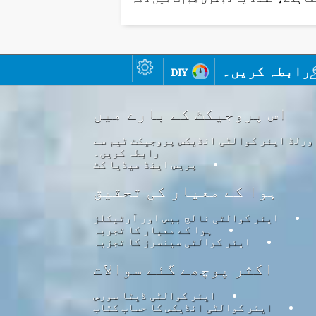
رابطہ کریں۔
diy
اس پروجیکٹ کے بارے میں
ورلڈ ایئر کوالٹی انڈیکس پروجیکٹ ٹیم سے
رابطہ کریں۔
پریس اینڈ میڈیا کٹ
ہوا کے معیار کی تحقیق
ایئر کوالٹی نالج بیس اور آرٹیکلز
ہوا کے معیار کا تجربہ
ایئر کوالٹی سینسرز کا تجزیہ
اکثر پوچھے گئے سوالات
ایئر کوالٹی ڈیٹا سورس
ایئر کوالٹی انڈیکس کا حساب کتاب