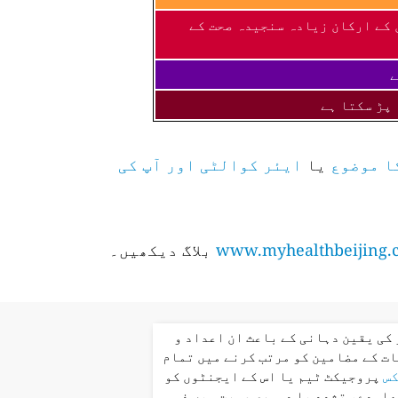
 کے ارکان زیادہ سنجیدہ صحت کے
ے
 پڑ سکتا ہے
ا موضوع
یا
ایئر کوالٹی اور آپ کی
www.myhealthbeijing.
بلاگ دیکھیں۔
کی یقین دہانی کے باعث ان اعداد و
ت کے مضامین کو مرتب کرنے میں تمام
کس
پروجیکٹ ٹیم یا اس کے ایجنٹوں کو
عاہدے، تشدد یا دوسری صورت میں ذمہ