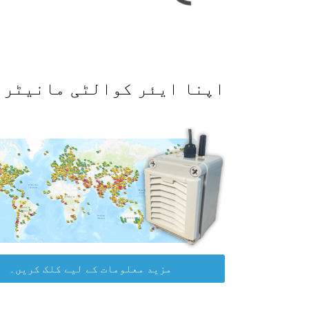
اپنا ایئر کوالٹی مانیٹر حاصل کرکے WAQI ڈیٹا پلیٹ
مزید معلومات کے لیے کلک کریں۔