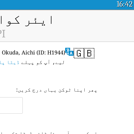
16:42
ایئر کوال
PI
🇬🇧
لیے، آپ کو پہلے
ڈیٹا پل
پھر اپنا ٹوکن یہاں درج کریں:
اس کے بعد آپ ریئل ٹائم ڈیٹا تک رسا