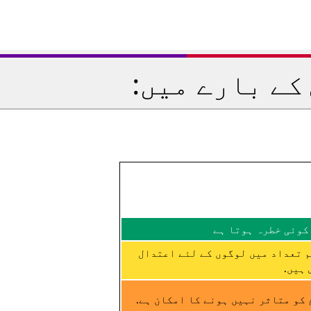
کے بارے میں:
کوئی خطرہ ہوتا ہے
م تعداد میں لوگوں کے لئے اعتدال
ہیں.
کو متاثر نہیں ہونے کا امکان ہے.