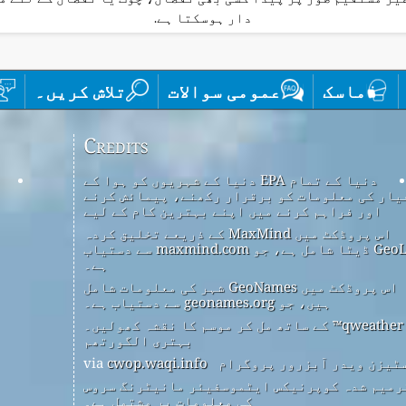
دار ہوسکتا ہے.
ماسک
عمومی سوالات
تلاش کریں۔
Credits
دنیا کے تمام EPA دنیا کے شہریوں کو ہوا کے
یار کی معلومات کو برقرار رکھنے، پیمائش کرنے
اور فراہم کرنے میں اپنے بہترین کام کے لیے
اس پروڈکٹ میں MaxMind کے ذریعے تخلیق کردہ
GeoLite2 ڈیٹا شامل ہے، جو maxmind.com سے دستیاب
ہے۔
اس پروڈکٹ میں GeoNames شہر کی معلومات شامل
ہیں، جو geonames.org سے دستیاب ہے۔
qweather™ کے ساتھ مل کر موسم کا نقشہ کھولیں۔
بہتری الگورتھم
ٹیزن ویدر آبزرور پروگرام
via
cwop.waqi.info
رمیم شدہ کوپرنیکس ایٹموسفیئر مانیٹرنگ سروس
کی معلومات پر مشتمل ہے۔