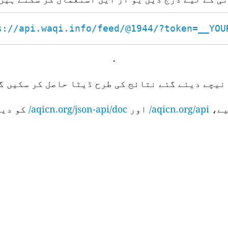
s://api.waqi.info/feed/@1944/?token=__YOUR_
.
نیچے دیئے گئے نتائج کی طرح ڈیٹا حاصل کر سکیں گے
aqicn.org/api/
اور
aqicn.org/json-api/doc/
کو دیک