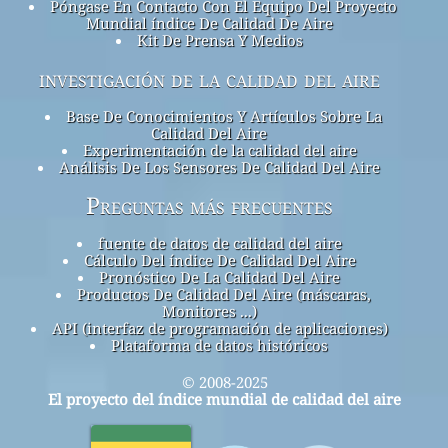
Póngase En Contacto Con El Equipo Del Proyecto
Mundial índice De Calidad De Aire
Kit De Prensa Y Medios
investigación de la calidad del aire
Base De Conocimientos Y Artículos Sobre La
Calidad Del Aire
Experimentación de la calidad del aire
Análisis De Los Sensores De Calidad Del Aire
Preguntas más frecuentes
fuente de datos de calidad del aire
Cálculo Del índice De Calidad Del Aire
Pronóstico De La Calidad Del Aire
Productos De Calidad Del Aire (máscaras,
Monitores ...)
API (interfaz de programación de aplicaciones)
Plataforma de datos históricos
© 2008-2025
El proyecto del índice mundial de calidad del aire